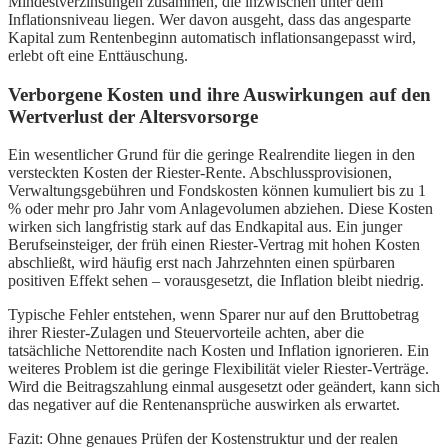
Mindestverzinsungen zusammen, die inzwischen unter dem
Inflationsniveau liegen. Wer davon ausgeht, dass das angesparte
Kapital zum Rentenbeginn automatisch inflationsangepasst wird,
erlebt oft eine Enttäuschung.
Verborgene Kosten und ihre Auswirkungen auf den
Wertverlust der Altersvorsorge
Ein wesentlicher Grund für die geringe Realrendite liegen in den
versteckten Kosten der Riester-Rente. Abschlussprovisionen,
Verwaltungsgebühren und Fondskosten können kumuliert bis zu 1
% oder mehr pro Jahr vom Anlagevolumen abziehen. Diese Kosten
wirken sich langfristig stark auf das Endkapital aus. Ein junger
Berufseinsteiger, der früh einen Riester-Vertrag mit hohen Kosten
abschließt, wird häufig erst nach Jahrzehnten einen spürbaren
positiven Effekt sehen – vorausgesetzt, die Inflation bleibt niedrig.
Typische Fehler entstehen, wenn Sparer nur auf den Bruttobetrag
ihrer Riester-Zulagen und Steuervorteile achten, aber die
tatsächliche Nettorendite nach Kosten und Inflation ignorieren. Ein
weiteres Problem ist die geringe Flexibilität vieler Riester-Verträge.
Wird die Beitragszahlung einmal ausgesetzt oder geändert, kann sich
das negativer auf die Rentenansprüche auswirken als erwartet.
Fazit: Ohne genaues Prüfen der Kostenstruktur und der realen