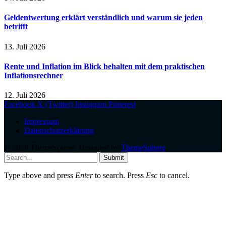
Geldentwertung erklärt verständlich und warum sie jeden
betrifft
13. Juli 2026
Rente und Inflation im Blick behalten mit dem praktischen
Inflationsrechner
12. Juli 2026
Facebook
X (Twitter)
Instagram
Pinterest
Impressum
Datenschutzerklärung
© 2026 ThemeSphere. Designed by
ThemeSphere
.
Submit
Type above and press
Enter
to search. Press
Esc
to cancel.