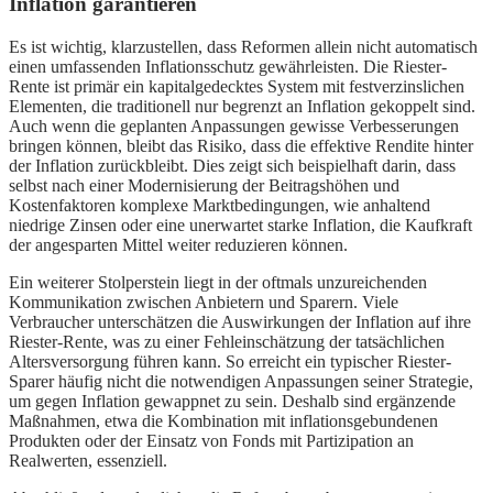
Inflation garantieren
Es ist wichtig, klarzustellen, dass Reformen allein nicht automatisch
einen umfassenden Inflationsschutz gewährleisten. Die Riester-
Rente ist primär ein kapitalgedecktes System mit festverzinslichen
Elementen, die traditionell nur begrenzt an Inflation gekoppelt sind.
Auch wenn die geplanten Anpassungen gewisse Verbesserungen
bringen können, bleibt das Risiko, dass die effektive Rendite hinter
der Inflation zurückbleibt. Dies zeigt sich beispielhaft darin, dass
selbst nach einer Modernisierung der Beitragshöhen und
Kostenfaktoren komplexe Marktbedingungen, wie anhaltend
niedrige Zinsen oder eine unerwartet starke Inflation, die Kaufkraft
der angesparten Mittel weiter reduzieren können.
Ein weiterer Stolperstein liegt in der oftmals unzureichenden
Kommunikation zwischen Anbietern und Sparern. Viele
Verbraucher unterschätzen die Auswirkungen der Inflation auf ihre
Riester-Rente, was zu einer Fehleinschätzung der tatsächlichen
Altersversorgung führen kann. So erreicht ein typischer Riester-
Sparer häufig nicht die notwendigen Anpassungen seiner Strategie,
um gegen Inflation gewappnet zu sein. Deshalb sind ergänzende
Maßnahmen, etwa die Kombination mit inflationsgebundenen
Produkten oder der Einsatz von Fonds mit Partizipation an
Realwerten, essenziell.