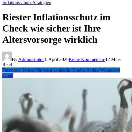
Inflationsschutz Strategien
Riester Inflationsschutz im
Check wie sicher ist Ihre
Altersvorsorge wirklich
By
Administrator
3. April 2026
Keine Kommentare
12 Mins
Read
Facebook
Twitter
Pinterest
LinkedIn
Tumblr
Reddit
WhatsApp
Email