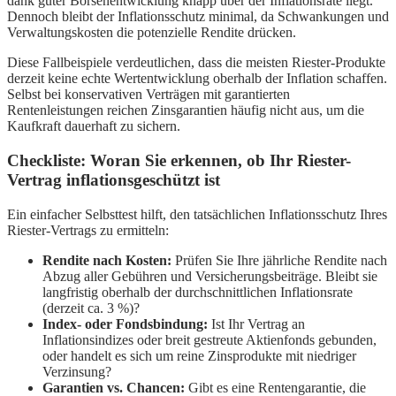
dank guter Börsenentwicklung knapp über der Inflationsrate liegt.
Dennoch bleibt der Inflationsschutz minimal, da Schwankungen und
Verwaltungskosten die potenzielle Rendite drücken.
Diese Fallbeispiele verdeutlichen, dass die meisten Riester-Produkte
derzeit keine echte Wertentwicklung oberhalb der Inflation schaffen.
Selbst bei konservativen Verträgen mit garantierten
Rentenleistungen reichen Zinsgarantien häufig nicht aus, um die
Kaufkraft dauerhaft zu sichern.
Checkliste: Woran Sie erkennen, ob Ihr Riester-
Vertrag inflationsgeschützt ist
Ein einfacher Selbsttest hilft, den tatsächlichen Inflationsschutz Ihres
Riester-Vertrags zu ermitteln:
Rendite nach Kosten:
Prüfen Sie Ihre jährliche Rendite nach
Abzug aller Gebühren und Versicherungsbeiträge. Bleibt sie
langfristig oberhalb der durchschnittlichen Inflationsrate
(derzeit ca. 3 %)?
Index- oder Fondsbindung:
Ist Ihr Vertrag an
Inflationsindizes oder breit gestreute Aktienfonds gebunden,
oder handelt es sich um reine Zinsprodukte mit niedriger
Verzinsung?
Garantien vs. Chancen:
Gibt es eine Rentengarantie, die