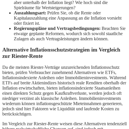
aber unterhalb der Inflation liegt? Wie hoch sind die
Spielräume für Wertsteigerungen?
Auszahlungsart:
Prüfen Sie, ob die Rente oder
Kapitalauszahlung eine Anpassung an die Inflation vorsieht
oder fixiert ist.
Regierungspläne und Vertragsbedingungen:
Beachten Sie
etwaige geplante Reformen, wodurch sich sowohl staatliche
Zulagen als auch Vertragsleistungen ändern können.
Alternative Inflationsschutzstrategien im Vergleich
zur Riester-Rente
Da die meisten Riester-Verträge unzureichenden Inflationsschutz
bieten, prüfen Verbraucher zunehmend Alternativen wie ETFs,
Inflationsindexierte Anleihen oder Immobilieninvestments. Während
ETFs auf breite Aktienindizes historisch reale Renditen oberhalb der
Inflation erwirtschaften, bieten inflationsindexierte Staatsanleihen
einen direkten Schutz gegen Kaufkraftverluste, werden jedoch oft
niedriger verzinst als klassische Anleihen. Immobilieninvestments
wiederum können inflationsgeschützte Mieteinnahmen generieren,
jedoch sind hier Faktoren wie Liquidität und laufende Kosten zu
berücksichtigen.
Im Vergleich zur Riester-Rente weisen diese Alternativen tendenziell
höhere realwirtschaftliche Chancen auf, sind jedoch mit