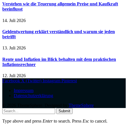
Verstehen wie die Teuerung allgemein Preise und Kaufkraft
beeinflusst
14. Juli 2026
Geldentwertung erklärt verständlich und warum sie jeden
betrifft
13. Juli 2026
Rente und Inflation im Blick behalten mit dem praktischen
Inflationsrechner
12. Juli 2026
Facebook
X (Twitter)
Instagram
Pinterest
Impressum
Datenschutzerklärung
© 2026 ThemeSphere. Designed by
ThemeSphere
.
Submit
Type above and press
Enter
to search. Press
Esc
to cancel.