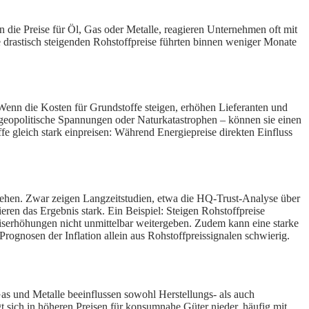
en die Preise für Öl, Gas oder Metalle, reagieren Unternehmen oft mit
ie drastisch steigenden Rohstoffpreise führten binnen weniger Monate
 Wenn die Kosten für Grundstoffe steigen, erhöhen Lieferanten und
a geopolitische Spannungen oder Naturkatastrophen – können sie einen
ffe gleich stark einpreisen: Während Energiepreise direkten Einfluss
 sehen. Zwar zeigen Langzeitstudien, etwa die HQ-Trust-Analyse über
en das Ergebnis stark. Ein Beispiel: Steigen Rohstoffpreise
serhöhungen nicht unmittelbar weitergeben. Zudem kann eine starke
rognosen der Inflation allein aus Rohstoffpreissignalen schwierig.
 Gas und Metalle beeinflussen sowohl Herstellungs- als auch
t sich in höheren Preisen für konsumnahe Güter nieder, häufig mit