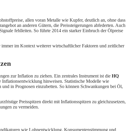
hstoffpreise, allen voran Metalle wie Kupfer, deutlich an, ohne dass
rangebot an anderen Gütern, die Preissteigerungen abfederten. Auch
nale fehlleiten. So führte 2014 ein starker Einbruch der Ölpreise
 immer im Kontext weiterer wirtschaftlicher Faktoren und zeitlicher
tzen
n zur Inflation zu ziehen. Ein zentrales Instrument ist die
HQ
ie Inflationsentwicklung hinweisen. Statistische Modelle wie
ren und in Prognosen einzubetten. So können Schwankungen bei Öl,
zfristige Preisspitzen direkt mit Inflationsspitzen zu gleichzusetzen,
tzungen zu vermeiden.
Frühindikatoren wie Lohnentwicklung, Konsumentenstimmung und