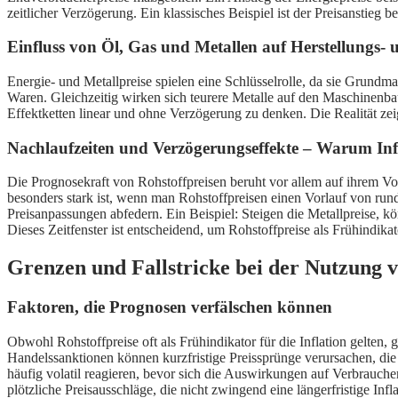
zeitlicher Verzögerung. Ein klassisches Beispiel ist der Preisanstieg b
Einfluss von Öl, Gas und Metallen auf Herstellungs-
Energie- und Metallpreise spielen eine Schlüsselrolle, da sie Grundmat
Waren. Gleichzeitig wirken sich teurere Metalle auf den Maschinenbau
Effektketten linear und ohne Verzögerung zu denken. Die Realität zei
Nachlaufzeiten und Verzögerungseffekte – Warum Infl
Die Prognosekraft von Rohstoffpreisen beruht vor allem auf ihrem Vo
besonders stark ist, wenn man Rohstoffpreisen einen Vorlauf von run
Preisanpassungen abfedern. Ein Beispiel: Steigen die Metallpreise, k
Dieses Zeitfenster ist entscheidend, um Rohstoffpreise als Frühindika
Grenzen und Fallstricke bei der Nutzung v
Faktoren, die Prognosen verfälschen können
Obwohl Rohstoffpreise oft als Frühindikator für die Inflation gelten,
Handelssanktionen können kurzfristige Preissprünge verursachen, die 
häufig volatil reagieren, bevor sich die Auswirkungen auf Verbrauch
plötzliche Preisausschläge, die nicht zwingend eine längerfristige Infla