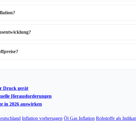
flation?
onsentwicklung?
ffpreise?
er Druck gerät
tuelle Herausforderungen
ge in 2026 auswirken
Deutschland
Inflation vorhersagen
Öl Gas Inflation
Rohstoffe als Indikat