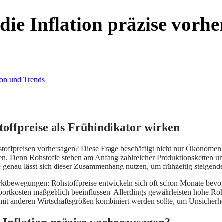
die Inflation präzise vorh
toffpreise als Frühindikator wirken
toffpreisen vorhersagen? Diese Frage beschäftigt nicht nur Ökonomen 
n. Denn Rohstoffe stehen am Anfang zahlreicher Produktionsketten und b
genau lässt sich dieser Zusammenhang nutzen, um frühzeitig steigende 
ktbewegungen: Rohstoffpreise entwickeln sich oft schon Monate bevor di
sportkosten maßgeblich beeinflussen. Allerdings gewährleisten hohe Ro
der mit anderen Wirtschaftsgrößen kombiniert werden sollte, um Unsicher
 Inflation präzise vorherzusagen?