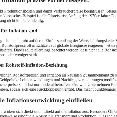
irekt Produktionskosten und damit Verbraucherpreise beeinflussen. Steig
n klassisches Beispiel ist die Ölpreiskrise Anfang der 1970er Jahre: D
ang nicht immer eindeutig.
ür Inflation sind
wegnehmen, beruht auf deren Einfluss entlang der Wertschöpfungskette.
Rohstoffpreise oft in Echtzeit auf globale Ereignisse reagieren – etw
sieren. Dabei sollte allerdings beachtet werden, dass nicht alle Rohsto
ert oder weniger stark.
er Rohstoff-Inflation-Beziehung
n zwischen Rohstoffpreisen und Inflation als kausalen Zusammenhang zu
Geldpolitik, Lohnentwicklungen und Nachfrageveränderungen modifizier
herpreise zunächst nur moderat betroffen sein, weil Unternehmen Prei
treiben, sodass sich eine Rückkoppelung ergibt. Das macht punktgenaue P
e Inflationsentwicklung einfließen
nd wirken sich direkt und indirekt auf die Inflation aus. Besonders Öl,
ielsweise erhöht die Kosten für Transport und Produktion. Dies schläg