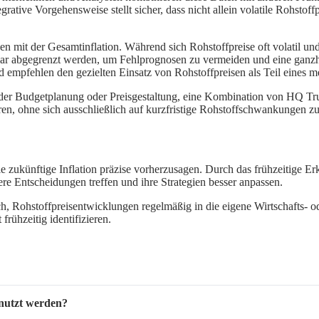
ative Vorgehensweise stellt sicher, dass nicht allein volatile Rohstoffp
n mit der Gesamtinflation. Während sich Rohstoffpreise oft volatil und
ar abgegrenzt werden, um Fehlprognosen zu vermeiden und eine ganzhei
d empfehlen den gezielten Einsatz von Rohstoffpreisen als Teil eines
i der Budgetplanung oder Preisgestaltung, eine Kombination von HQ Tr
ren, ohne sich ausschließlich auf kurzfristige Rohstoffschwankungen zu
ie zukünftige Inflation präzise vorherzusagen. Durch das frühzeitige
re Entscheidungen treffen und ihre Strategien besser anpassen.
ch, Rohstoffpreisentwicklungen regelmäßig in die eigene Wirtschafts- od
rühzeitig identifizieren.
enutzt werden?