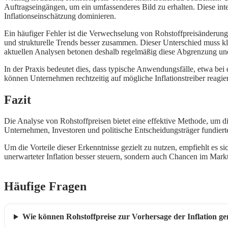
Auftragseingängen, um ein umfassenderes Bild zu erhalten. Diese integr
Inflationseinschätzung dominieren.
Ein häufiger Fehler ist die Verwechselung von Rohstoffpreisänderunge
und strukturelle Trends besser zusammen. Dieser Unterschied muss kl
aktuellen Analysen betonen deshalb regelmäßig diese Abgrenzung un
In der Praxis bedeutet dies, dass typische Anwendungsfälle, etwa be
können Unternehmen rechtzeitig auf mögliche Inflationstreiber reagie
Fazit
Die Analyse von Rohstoffpreisen bietet eine effektive Methode, um d
Unternehmen, Investoren und politische Entscheidungsträger fundierte
Um die Vorteile dieser Erkenntnisse gezielt zu nutzen, empfiehlt es si
unerwarteter Inflation besser steuern, sondern auch Chancen im Markt f
Häufige Fragen
Wie können Rohstoffpreise zur Vorhersage der Inflation g