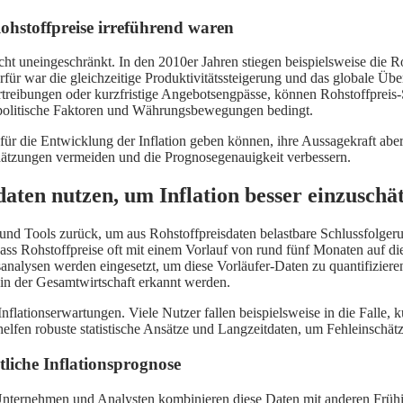
hstoffpreise irreführend waren
icht uneingeschränkt. In den 2010er Jahren stiegen beispielsweise die Ro
ür war die gleichzeitige Produktivitätssteigerung und das globale Übe
eibungen oder kurzfristige Angebotsengpässe, können Rohstoffpreis-Sig
eopolitische Faktoren und Währungsbewegungen bedingt.
für die Entwicklung der Inflation geben können, ihre Aussagekraft aber
hätzungen vermeiden und die Prognosegenauigkeit verbessern.
ten nutzen, um Inflation besser einzuschä
d Tools zurück, um aus Rohstoffpreisdaten belastbare Schlussfolgerunge
, dass Rohstoffpreise oft mit einem Vorlauf von rund fünf Monaten auf d
analysen werden eingesetzt, um diese Vorläufer-Daten zu quantifizie
n in der Gesamtwirtschaft erkannt werden.
flationserwartungen. Viele Nutzer fallen beispielsweise in die Falle, kur
helfen robuste statistische Ansätze und Langzeitdaten, um Fehleinschä
tliche Inflationsprognose
ten. Unternehmen und Analysten kombinieren diese Daten mit anderen 