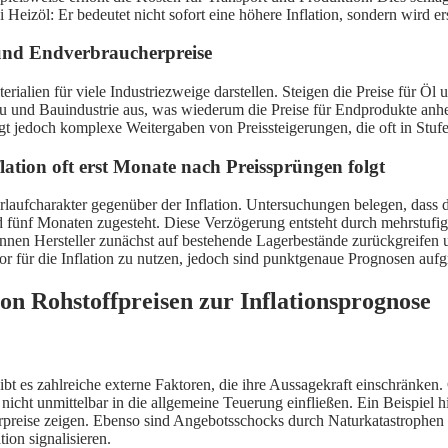
ei Heizöl: Er bedeutet nicht sofort eine höhere Inflation, sondern wird e
 und Endverbraucherpreise
erialien für viele Industriezweige darstellen. Steigen die Preise für Öl
 und Bauindustrie aus, was wiederum die Preise für Endprodukte anhebt.
gt jedoch komplexe Weitergaben von Preissteigerungen, die oft in Stufe
ation oft erst Monate nach Preissprüngen folgt
rlaufcharakter gegenüber der Inflation. Untersuchungen belegen, dass 
d fünf Monaten zugesteht. Diese Verzögerung entsteht durch mehrstufig
önnen Hersteller zunächst auf bestehende Lagerbestände zurückgreifen 
tor für die Inflation zu nutzen, jedoch sind punktgenaue Prognosen aufg
on Rohstoffpreisen zur Inflationsprognose
 gibt es zahlreiche externe Faktoren, die ihre Aussagekraft einschränken
nicht unmittelbar in die allgemeine Teuerung einfließen. Ein Beispiel 
erpreise zeigen. Ebenso sind Angebotsschocks durch Naturkatastrophen 
tion signalisieren.