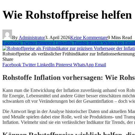
Wie Rohstoffpreise helfen 
By
Administrator
3. April 2026
Keine Kommentare
9 Mins Read
Facebook
Twitter
Pinterest
LinkedIn
Tumblr
Reddit
WhatsApp
Email
Rohstoffpreise als verlässlicher Frühindikator zur Inflationserkennung
Share
Facebook
Twitter
LinkedIn
Pinterest
WhatsApp
Email
Rohstoffe Inflation vorhersagen: Wie Rohs
Kann man die Entwicklung der Inflation zuverlässig anhand von Rohs
für Energie, Lebensmittel und andere Güter besser einschätzen möchte
schwanken oft vor Veränderungen bei der Gesamtinflation – doch wie 
Die Antwort liegt in der Analyse historischer Daten und aktuellen Mar
und Metalle spielen dabei eine Rolle, weil sie Produktions- und Tran
Inflation. Vielmehr sind sie ein verlässlicher Indikator für Trends, 
Können Rohstoffpreise wirklich helfen, die