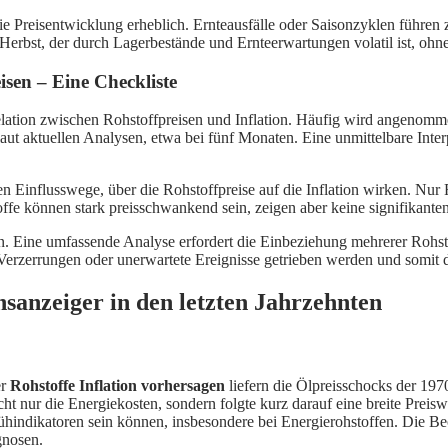
 die Preisentwicklung erheblich. Ernteausfälle oder Saisonzyklen führe
im Herbst, der durch Lagerbestände und Ernteerwartungen volatil ist, ohn
isen – Eine Checkliste
rrelation zwischen Rohstoffpreisen und Inflation. Häufig wird angenomm
, laut aktuellen Analysen, etwa bei fünf Monaten. Eine unmittelbare Inte
en Einflusswege, über die Rohstoffpreise auf die Inflation wirken. Nur
ffe können stark preisschwankend sein, zeigen aber keine signifikant
achten. Eine umfassende Analyse erfordert die Einbeziehung mehrerer
Verzerrungen oder unerwartete Ereignisse getrieben werden und somit di
onsanzeiger in den letzten Jahrzehnten
er
Rohstoffe Inflation vorhersagen
liefern die Ölpreisschocks der 19
t nur die Energiekosten, sondern folgte kurz darauf eine breite Preiswe
Frühindikatoren sein können, insbesondere bei Energierohstoffen. Die B
gnosen.