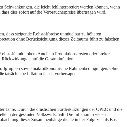
n zu Schwankungen, die leicht fehlinterpretiert werden können, wenn
e dass dies sofort auf die Verbraucherpreise übertragen wird.
en, dass steigende Rohstoffpreise unmittelbar zu höheren
rpretation ohne Berücksichtigung dieses Zeitraums führt zu falschen
 Rohstoffe mit hohem Anteil an Produktionskosten oder breiter
en Rückwirkungen auf die Gesamtinflation.
 Rohstoffgruppen sowie makroökonomische Rahmenbedingungen. Ohne
e tatsächliche Inflation falsch vorhersagen.
70er Jahre. Durch die drastischen Förderkürzungen der OPEC und die
lle in der gesamten Volkswirtschaft. Die Inflation in vielen
eobachtung dieser Zusammenhänge diente in der Folgezeit als Basis