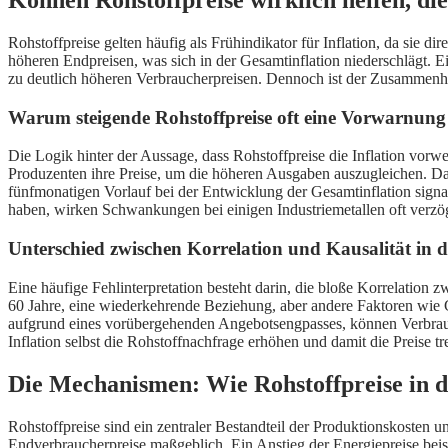
Rohstoffpreise gelten häufig als Frühindikator für Inflation, da sie d
höheren Endpreisen, was sich in der Gesamtinflation niederschlägt. Ei
zu deutlich höheren Verbraucherpreisen. Dennoch ist der Zusammenh
Warum steigende Rohstoffpreise oft eine Vorwarnung f
Die Logik hinter der Aussage, dass Rohstoffpreise die Inflation vor
Produzenten ihre Preise, um die höheren Ausgaben auszugleichen. Da 
fünfmonatigen Vorlauf bei der Entwicklung der Gesamtinflation signali
haben, wirken Schwankungen bei einigen Industriemetallen oft verzög
Unterschied zwischen Korrelation und Kausalität in d
Eine häufige Fehlinterpretation besteht darin, die bloße Korrelatio
60 Jahre, eine wiederkehrende Beziehung, aber andere Faktoren wie 
aufgrund eines vorübergehenden Angebotsengpasses, können Verbrauc
Inflation selbst die Rohstoffnachfrage erhöhen und damit die Preise 
Die Mechanismen: Wie Rohstoffpreise in di
Rohstoffpreise sind ein zentraler Bestandteil der Produktionskosten u
Endverbraucherpreise maßgeblich. Ein Anstieg der Energiepreise beisp