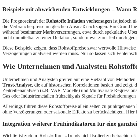
Beispiele mit abweichenden Entwicklungen – Wann Ro
Die Prognosekraft der
Rohstoffe Inflation vorhersagen
ist jedoch n
die Verbraucherpreise im gleichen Ausmaß nachzogen. Ein Grund hierf
während bestimmter Marktverzerrungen, etwa durch spekulative Übertr
nicht unmittelbar zu einer Deflation, sondern war zum Teil durch g
Diese Beispiele zeigen, dass Rohstoffpreise zwar wertvolle Hinweise 
Verzögerungen analysiert werden muss. Nur so lassen sich Fehleinsc
Wie Unternehmen und Analysten Rohstoffda
Unternehmen und Analysten greifen auf eine Vielzahl von Methoden un
Trust-Analyse
, die auf historischen Korrelationen basiert und zeigt
Zeitreihenanalysen (z.B. VAR-Modelle) und Multivariate Regressions
Gas oder Industriemetallen frühzeitig als Signale für Preisänderunge
Allerdings führen diese Rohstoffpreise allein selten zu punktgenauen In
ohne Verzögerungen oder saisonale Effekte zu berücksichtigen. Hier 
Integration weiterer Frühindikatoren für eine ganzhei
Wichtig ist zudem, Rohstoffpreis-Trends nicht isoliert zu betrach