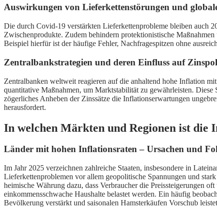
Auswirkungen von Lieferkettenstörungen und globa
Die durch Covid-19 verstärkten Lieferkettenprobleme bleiben auch 2
Zwischenprodukte. Zudem behindern protektionistische Maßnahmen und
Beispiel hierfür ist der häufige Fehler, Nachfragespitzen ohne ausre
Zentralbankstrategien und deren Einfluss auf Zinspol
Zentralbanken weltweit reagieren auf die anhaltend hohe Inflation mi
quantitative Maßnahmen, um Marktstabilität zu gewährleisten. Diese S
zögerliches Anheben der Zinssätze die Inflationserwartungen ungebr
herausfordert.
In welchen Märkten und Regionen ist die I
Länder mit hohen Inflationsraten – Ursachen und Fo
Im Jahr 2025 verzeichnen zahlreiche Staaten, insbesondere in Lateina
Lieferkettenproblemen vor allem geopolitische Spannungen und stark 
heimische Währung dazu, dass Verbraucher die Preissteigerungen oft u
einkommensschwache Haushalte belastet werden. Ein häufig beobachtet
Bevölkerung verstärkt und saisonalen Hamsterkäufen Vorschub leistet