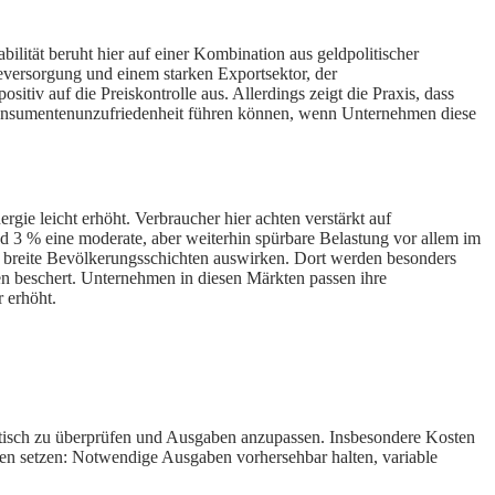
ilität beruht hier auf einer Kombination aus geldpolitischer
ieversorgung und einem starken Exportsektor, der
v auf die Preiskontrolle aus. Allerdings zeigt die Praxis, dass
u Konsumentenunzufriedenheit führen können, wenn Unternehmen diese
rgie leicht erhöht. Verbraucher hier achten verstärkt auf
nd 3 % eine moderate, aber weiterhin spürbare Belastung vor allem im
f breite Bevölkerungsschichten auswirken. Dort werden besonders
en beschert. Unternehmen in diesen Märkten passen ihre
r erhöht.
itisch zu überprüfen und Ausgaben anzupassen. Insbesondere Kosten
täten setzen: Notwendige Ausgaben vorhersehbar halten, variable