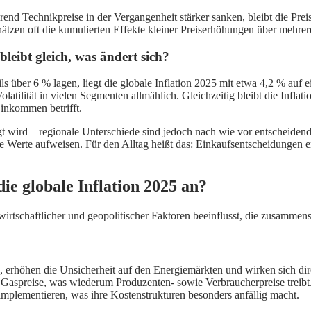
nd Technikpreise in der Vergangenheit stärker sanken, bleibt die Preis
ätzen oft die kumulierten Effekte kleiner Preiserhöhungen über mehr
leibt gleich, was ändert sich?
ls über 6 % lagen, liegt die globale Inflation 2025 mit etwa 4,2 % auf
Volatilität in vielen Segmenten allmählich. Gleichzeitig bleibt die Inf
inkommen betrifft.
rägt wird – regionale Unterschiede sind jedoch nach wie vor entscheide
re Werte aufweisen. Für den Alltag heißt das: Einkaufsentscheidungen
ie globale Inflation 2025 an?
irtschaftlicher und geopolitischer Faktoren beeinflusst, die zusamme
 erhöhen die Unsicherheit auf den Energiemärkten und wirken sich dire
spreise, was wiederum Produzenten- sowie Verbraucherpreise treibt. Ein
implementieren, was ihre Kostenstrukturen besonders anfällig macht.