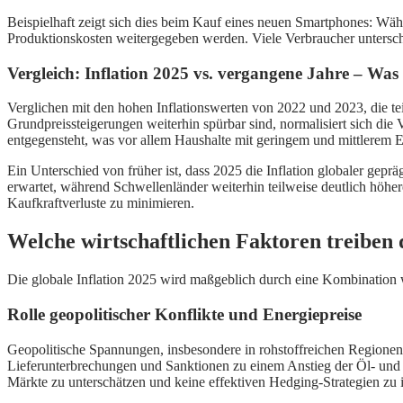
Beispielhaft zeigt sich dies beim Kauf eines neuen Smartphones: Währe
Produktionskosten weitergegeben werden. Viele Verbraucher untersch
Vergleich: Inflation 2025 vs. vergangene Jahre – Was b
Verglichen mit den hohen Inflationswerten von 2022 und 2023, die tei
Grundpreissteigerungen weiterhin spürbar sind, normalisiert sich die 
entgegensteht, was vor allem Haushalte mit geringem und mittlerem E
Ein Unterschied von früher ist, dass 2025 die Inflation globaler gep
erwartet, während Schwellenländer weiterhin teilweise deutlich höhe
Kaufkraftverluste zu minimieren.
Welche wirtschaftlichen Faktoren treiben d
Die globale Inflation 2025 wird maßgeblich durch eine Kombination w
Rolle geopolitischer Konflikte und Energiepreise
Geopolitische Spannungen, insbesondere in rohstoffreichen Regionen,
Lieferunterbrechungen und Sanktionen zu einem Anstieg der Öl- und Ga
Märkte zu unterschätzen und keine effektiven Hedging-Strategien zu 