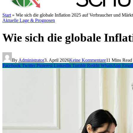
Start
»
Wie sich die globale Inflation 2025 auf Verbraucher und Märk
Aktuelle Lage & Prognosen
Wie sich die globale Infl
By
Administrator
3. April 2026
Keine Kommentare
11 Mins Read
Facebook
Twitter
Pinterest
LinkedIn
Tumblr
Reddit
WhatsApp
Email