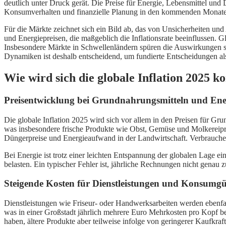
deutlich unter Druck gerät. Die Preise für Energie, Lebensmittel und
Konsumverhalten und finanzielle Planung in den kommenden Monat
Für die Märkte zeichnet sich ein Bild ab, das von Unsicherheiten un
und Energiepreisen, die maßgeblich die Inflationsrate beeinflussen. G
Insbesondere Märkte in Schwellenländern spüren die Auswirkungen stä
Dynamiken ist deshalb entscheidend, um fundierte Entscheidungen al
Wie wird sich die globale Inflation 2025 
Preisentwicklung bei Grundnahrungsmitteln und Ene
Die globale Inflation 2025 wird sich vor allem in den Preisen für Gr
was insbesondere frische Produkte wie Obst, Gemüse und Molkereipro
Düngerpreise und Energieaufwand in der Landwirtschaft. Verbraucher
Bei Energie ist trotz einer leichten Entspannung der globalen Lage ei
belasten. Ein typischer Fehler ist, jährliche Rechnungen nicht genau z
Steigende Kosten für Dienstleistungen und Konsumgüte
Dienstleistungen wie Friseur- oder Handwerksarbeiten werden ebenfall
was in einer Großstadt jährlich mehrere Euro Mehrkosten pro Kopf be
haben, ältere Produkte aber teilweise infolge von geringerer Kaufkraft 