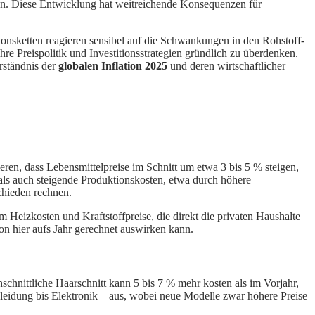
r an. Diese Entwicklung hat weitreichende Konsequenzen für
ionsketten reagieren sensibel auf die Schwankungen in den Rohstoff-
hre Preispolitik und Investitionsstrategien gründlich zu überdenken.
rständnis der
globalen Inflation 2025
und deren wirtschaftlicher
ren, dass Lebensmittelpreise im Schnitt um etwa 3 bis 5 % steigen,
als auch steigende Produktionskosten, etwa durch höhere
chieden rechnen.
m Heizkosten und Kraftstoffpreise, die direkt die privaten Haushalte
ion hier aufs Jahr gerechnet auswirken kann.
schnittliche Haarschnitt kann 5 bis 7 % mehr kosten als im Vorjahr,
Kleidung bis Elektronik – aus, wobei neue Modelle zwar höhere Preise