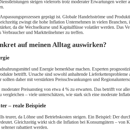
 Dienstleistungen steigen vielerorts trotz moderater Erwartungen weite
en.
d Anpassungsprozessen geprägt ist. Globale Handelsströme und Produkt
leichzeitig zwingt die hohe Inflation Unternehmen in vielen Branchen, i
rker, da die Wechselkurse und Kapitalflüsse volatiler werden. Das Ve
s Verbraucher und Marktteilnehmer zu treffen.
konkret auf meinen Alltag auswirken?
rgie
undnahrungsmittel und Energie bemerkbar machen. Experten prognostizie
dukte betrifft. Ursache sind sowohl anhaltende Lieferkettenprobleme 
 sollten daher mit verstärkten Preisschwankungen und Regionalunters
n moderater Preisanstieg von etwa 4 % zu erwarten. Das betrifft vor alle
u vergleichen – viele unterschätzen, wie stark sich eine moderate Inflat
r – reale Beispiele
s teurer, da Löhne und Betriebskosten steigen. Ein Beispiel: Der durch
deutet. Gleichzeitig wirkt sich die Inflation bei Konsumgütern – von 
seltener rabattiert werden.