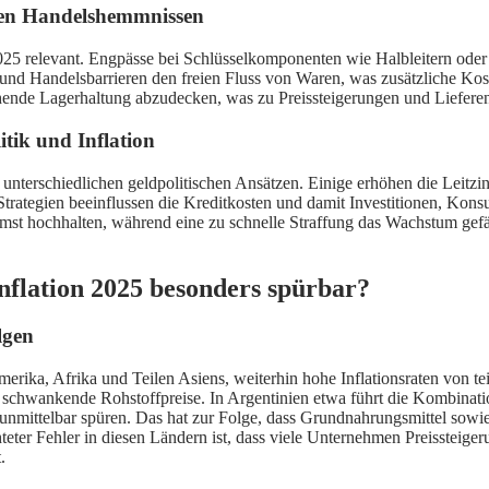
len Handelshemmnissen
025 relevant. Engpässe bei Schlüsselkomponenten wie Halbleitern oder
 Handelsbarrieren den freien Fluss von Waren, was zusätzliche Koste
ichende Lagerhaltung abzudecken, was zu Preissteigerungen und Liefere
itik und Inflation
t unterschiedlichen geldpolitischen Ansätzen. Einige erhöhen die Leitzi
trategien beeinflussen die Kreditkosten und damit Investitionen, Kons
emst hochhalten, während eine zu schnelle Straffung das Wachstum gefä
nflation 2025 besonders spürbar?
lgen
merika, Afrika und Teilen Asiens, weiterhin hohe Inflationsraten von t
schwankende Rohstoffpreise. In Argentinien etwa führt die Kombination
nmittelbar spüren. Das hat zur Folge, dass Grundnahrungsmittel sowie 
er Fehler in diesen Ländern ist, dass viele Unternehmen Preissteiger
.