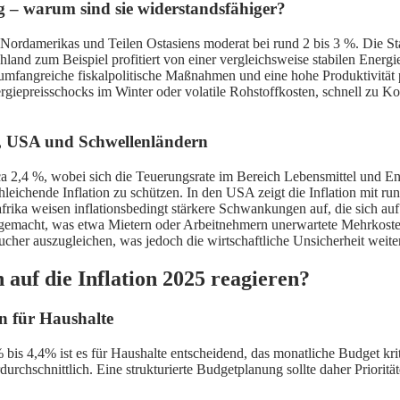
ng – warum sind sie widerstandsfähiger?
Nordamerikas und Teilen Ostasiens moderat bei rund 2 bis 3 %. Die Stab
chland zum Beispiel profitiert von einer vergleichsweise stabilen Energ
greiche fiskalpolitische Maßnahmen und eine hohe Produktivität positi
nergiepreisschocks im Winter oder volatile Rohstoffkosten, schnell z
nd, USA und Schwellenländern
irca 2,4 %, wobei sich die Teuerungsrate im Bereich Lebensmittel und Ene
eichende Inflation zu schützen. In den USA zeigt die Inflation mit ru
rika weisen inflationsbedingt stärkere Schwankungen auf, die sich au
en gemacht, was etwa Mietern oder Arbeitnehmern unerwartete Mehrkost
ucher auszugleichen, was jedoch die wirtschaftliche Unsicherheit weite
auf die Inflation 2025 reagieren?
n für Haushalte
bis 4,4% ist es für Haushalte entscheidend, das monatliche Budget kr
durchschnittlich. Eine strukturierte Budgetplanung sollte daher Priori