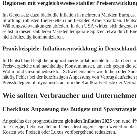
Regionen mit vergleichsweise stabiler Preisentwicklu
Im Gegensatz dazu bleibt die Inflation in mehreren Märkten Europas, 
Straffung, robusten Lieferketten und flexiblen Arbeitsmärkten. Deuts
Währungsschwankungen abfedert. In den USA wirken sich dagegen umfan
selbst in diesen stabileren Märkten temporäre Spitzen, etwa durch E
nicht frühzeitig kommunizieren.
Praxisbeispiele: Inflationsentwicklung in Deutschla
In Deutschland liegt die prognostizierte Inflationsrate für 2025 bei c
Preisvergleiche und nachhaltige Konsummuster, um sich gegen die schl
Wohn- und Gesundheitssektor. Schwellenländer wie Indien oder Südaf
häufig Fehler bei der kurzfristigen Anpassung von Vertragslaufzeit
Preisstrategien oft dynamisch an, um die Kaufkraftverluste der Verbra
Wie sollten Verbraucher und Unternehmen 
Checkliste: Anpassung des Budgets und Sparstrategie
Angesichts der prognostizierten
globalen Inflation 2025
von rund 4% 
für Energie, Lebensmittel und Dienstleistungen steigen weiterhin über
Kosten wie Freizeit oder Luxus vorübergehend reduzieren.