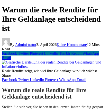
Warum die reale Rendite für
Ihre Geldanlage entscheidend
ist
By
Administrator
3. April 2026
Keine Kommentare
12 Mins
Read
Facebook
Twitter
Pinterest
LinkedIn
Tumblr
Reddit
WhatsApp
Email
Reale Rendite zeigt, wie viel Ihre Geldanlage wirklich wächst
Share
Facebook
Twitter
LinkedIn
Pinterest
WhatsApp
Email
Warum die reale Rendite für Ihre
Geldanlage entscheidend ist
Stellen Sie sich vor, Sie haben in den letzten Jahren fleißig gespart