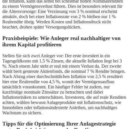
die Inflation, kann das selbst bei scheinbar hohen Nominalrenditen
zu einem Vermögensverlust führen. Dies ist besonders relevant für
die Altersvorsorge: Eine Verzinsung von 3 % nominal erscheint
attraktiv, doch bei einer Inflationsrate von 2 % bleiben nur 1 %
Realrendite übrig. Werden Kosten und Inflationsdruck nicht
beachtet, drohen später Versorgungslücken.
Praxisbeispiele: Wie Anleger real nachhaltiger von
ihrem Kapital profitieren
Stellen Sie sich zwei Anleger vor: Der erste investiert in ein
Tagesgeldkonto mit 1,5 % Zinsen, die aktuelle Inflation liegt bei 3
%. Nach einem Jahr steht er real mit einem Verlust da. Der zweite
wählt breit gestreute Aktienfonds, die nominal 7 % Rendite bringen.
Nach Abzug einer durchschnittlichen Inflation von 2,5 % resultiert
hier eine Realrendite von 4,5 %, womit der Vermögensaufbau
tatsächlich vorankommt. Ein häufiger Fehler ist zudem, nur
kurzfristige nominale Zinssätze zu betrachten und dabei
Inflationsrisiken zu unterschätzen. Investoren, die auf reale Renditen
achten, wählen bewusst Anlageprodukte mit Inflationsschutz, wie
Immobilien oder inflationsindexierte Anleihen, um nachhaltiges
Wachstum zu sichern.
Tipps für die Optimierung Ihrer Anlagestrategie