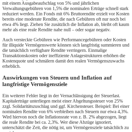
mit einem Ausgabeaufschlag von 5% und jährlichen
Verwaltungsgebühren von 1,5% die nominalen Erträge schnell stark
reduziert werden. Ein Fonds mit 6% Bruttorendite erzielt vor Kosten
bereits eine moderate Rendite, die nach Gebühren oft nur noch bei
etwa 4% liegt. Ziehen Sie zusätzlich die Inflation ab, bleibt oft kaum
mehr als eine reale Rendite nahe null – oder sogar negativ.
Auch versteckte Gebühren wie Performancegebühren oder Kosten
für illiquide Vermögenswerte können sich langfristig summieren und
die tatsächlich verfügbare Rendite verringern. Einmalige
Transaktionskosten oder ineffiziente Anlagestrukturen erhöhen die
Kostenquote und schmälern damit den realen Vermögenszuwachs
erheblich.
Auswirkungen von Steuern und Inflation auf
langfristige Vermögensziele
Ein weiterer Fehler liegt in der Vernachlässigung der Steuerlast.
Kapitalerträge unterliegen meist einer Abgeltungssteuer von 25%
zzgl. Solidaritätszuschlag und ggf. Kirchensteuer. Beispiel: Bei einer
nominalen Rendite von 6% verbleiben nach Steuern nur etwa 4,3%.
Wird hiervon noch die Inflationsrate von z. B. 2% abgezogen, liegt
die reale Rendite bei ca. 2,3%. Wer diese Abzüge ignoriert,
unterschätzt die Zeit, die nötig ist, um Vermögensziele tatsächlich zu