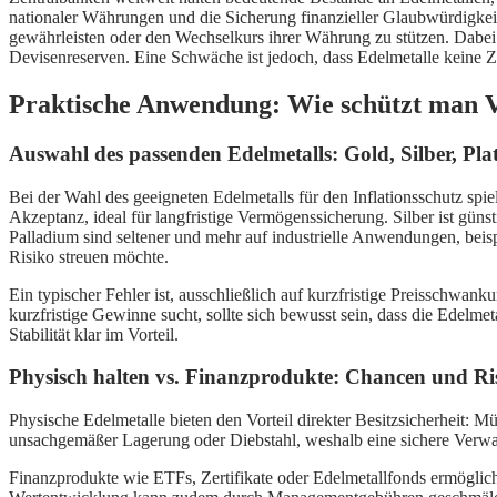
nationaler Währungen und die Sicherung finanzieller Glaubwürdigkeit.
gewährleisten oder den Wechselkurs ihrer Währung zu stützen. Dabei
Devisenreserven. Eine Schwäche ist jedoch, dass Edelmetalle keine 
Praktische Anwendung: Wie schützt man V
Auswahl des passenden Edelmetalls: Gold, Silber, Pla
Bei der Wahl des geeigneten Edelmetalls für den Inflationsschutz spielt
Akzeptanz, ideal für langfristige Vermögenssicherung. Silber ist gün
Palladium sind seltener und mehr auf industrielle Anwendungen, beisp
Risiko streuen möchte.
Ein typischer Fehler ist, ausschließlich auf kurzfristige Preisschwan
kurzfristige Gewinne sucht, sollte sich bewusst sein, dass die Edelm
Stabilität klar im Vorteil.
Physisch halten vs. Finanzprodukte: Chancen und Ri
Physische Edelmetalle bieten den Vorteil direkter Besitzsicherheit: 
unsachgemäßer Lagerung oder Diebstahl, weshalb eine sichere Verwahr
Finanzprodukte wie ETFs, Zertifikate oder Edelmetallfonds ermögliche