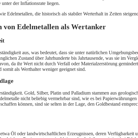
nter der Inflationsrate liegen.
Edelmetallen, die historisch als stabiler Werterhalt in Zeiten steigende
n von Edelmetallen als Wertanker
it
ständigkeit aus, was bedeutet, dass sie unter natürlichen Umgebungsb
ünglichen Zustand über Jahrhunderte bis Jahrtausende, was sie im Vergl
von, da ihr Wert nicht durch Verfall oder Materialzerstörung gemindert
 somit als Werthalter weniger geeignet sind.
ndlage
tbeständigkeit. Gold, Silber, Platin und Palladium stammen aus geologi
Edelmetalle nicht beliebig vermehrbar sind, wie es bei Papierwährungen
haffen können, sind sie selten in der Lage, den Goldbestand entsprec
 etwa Öl oder landwirtschaftlichen Erzeugnissen, deren Verfügbarkeit 