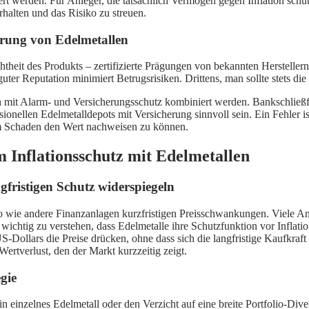
erden. Für Anleger, die tatsächlich Vermögen gegen Inflation schüt
rhalten und das Risiko zu streuen.
erung von Edelmetallen
htheit des Produkts – zertifizierte Prägungen von bekannten Herstellern
uter Reputation minimiert Betrugsrisiken. Drittens, man sollte stets di
och mit Alarm- und Versicherungsschutz kombiniert werden. Bankschließf
sionellen Edelmetalldepots mit Versicherung sinnvoll sein. Ein Fehler
inem Schaden den Wert nachweisen zu können.
 Inflationsschutz mit Edelmetallen
fristigen Schutz widerspiegeln
o wie andere Finanzanlagen kurzfristigen Preisschwankungen. Viele Anl
t wichtig zu verstehen, dass Edelmetalle ihre Schutzfunktion vor Inflat
s US-Dollars die Preise drücken, ohne dass sich die langfristige Kaufkra
Wertverlust, den der Markt kurzzeitig zeigt.
gie
in einzelnes Edelmetall oder den Verzicht auf eine breite Portfolio-Dive