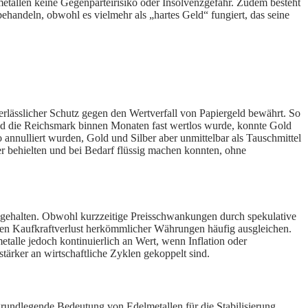
metallen keine Gegenparteirisiko oder Insolvenzgefahr. Zudem besteht
behandeln, obwohl es vielmehr als „hartes Geld“ fungiert, das seine
verlässlicher Schutz gegen den Wertverfall von Papiergeld bewährt. So
end die Reichsmark binnen Monaten fast wertlos wurde, konnte Gold
 annulliert wurden, Gold und Silber aber unmittelbar als Tauschmittel
ter behielten und bei Bedarf flüssig machen konnten, ohne
en gehalten. Obwohl kurzzeitige Preisschwankungen durch spekulative
 den Kaufkraftverlust herkömmlicher Währungen häufig ausgleichen.
metalle jedoch kontinuierlich an Wert, wenn Inflation oder
tärker an wirtschaftliche Zyklen gekoppelt sind.
 grundlegende Bedeutung von Edelmetallen für die Stabilisierung