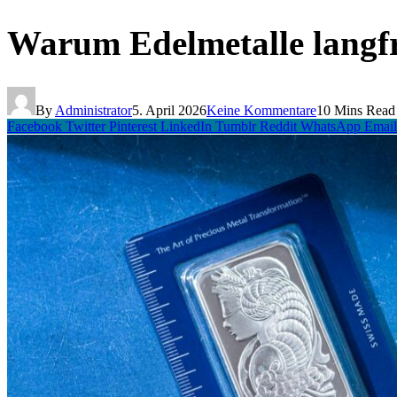
Warum Edelmetalle langfris
By
Administrator
5. April 2026
Keine Kommentare
10 Mins Read
Facebook
Twitter
Pinterest
LinkedIn
Tumblr
Reddit
WhatsApp
Email