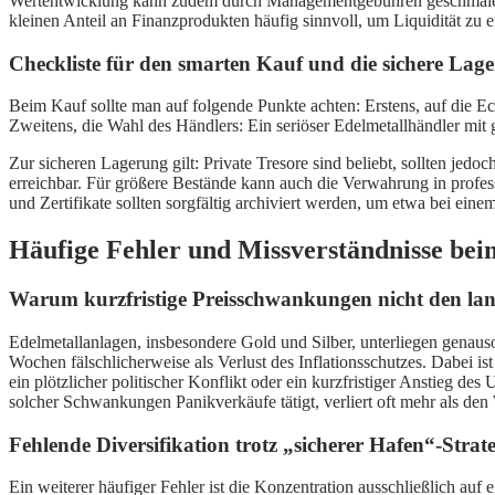
Wertentwicklung kann zudem durch Managementgebühren geschmälert w
kleinen Anteil an Finanzprodukten häufig sinnvoll, um Liquidität zu e
Checkliste für den smarten Kauf und die sichere Lag
Beim Kauf sollte man auf folgende Punkte achten: Erstens, auf die Ec
Zweitens, die Wahl des Händlers: Ein seriöser Edelmetallhändler mit g
Zur sicheren Lagerung gilt: Private Tresore sind beliebt, sollten jed
erreichbar. Für größere Bestände kann auch die Verwahrung in profes
und Zertifikate sollten sorgfältig archiviert werden, um etwa bei e
Häufige Fehler und Missverständnisse beim
Warum kurzfristige Preisschwankungen nicht den lang
Edelmetallanlagen, insbesondere Gold und Silber, unterliegen genaus
Wochen fälschlicherweise als Verlust des Inflationsschutzes. Dabei is
ein plötzlicher politischer Konflikt oder ein kurzfristiger Anstieg de
solcher Schwankungen Panikverkäufe tätigt, verliert oft mehr als den 
Fehlende Diversifikation trotz „sicherer Hafen“-Strate
Ein weiterer häufiger Fehler ist die Konzentration ausschließlich auf e