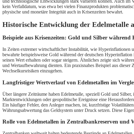
und technologische Entwicklungen stark variieren können. Auch im Ve
kein Verfalldatum, was etwa bei vielen Finanzprodukten problematisch 
physische und monetäre Integrität auch in Krisenzeiten bewahrt.
Historische Entwicklung der Edelmetalle al
Beispiele aus Krisenzeiten: Gold und Silber währen
In Zeiten extremer wirtschaftlicher Instabilität, wie Hyperinflatione
bewahrte beispielsweise Gold während der deutschen Hyperinflation 
seinen Wert erhalten oder sogar steigern. Ähnliches zeigte sich währ
und Wertaufbewahrung dienten. Ein praxisnahes Beispiel aus dieser Zei
Wechselkursrisiken einzugehen.
Langfristiger Wertverlauf von Edelmetallen im Verglei
Über längere Zeiträume haben Edelmetalle, speziell Gold und Silber,
Marktentwicklungen oder geopolitische Ereignisse eine Herausforderu
Ein häufiger Fehler, den Anleger machen, ist, kurzfristige Volatilität
Währungsabwertung das Geldsystem unter Druck setzen. Diese Eigenscha
Rolle von Edelmetallen in Zentralbankreserven und 
Zentralbanken weltweit halten bedeutende Bestände an Edelmetallen, v