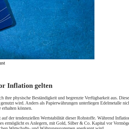
ust
r Inflation gelten
rch ihre physische Beständigkeit und begrenzte Verfügbarkeit aus. Die
g genutzt wird. Anders als Papierwährungen unterliegen Edelmetalle ni
e erhalten können.
uf der tendenziellen Wertstabilität dieser Rohstoffe. Während Inflatio
ies ermöglicht es Anlegern, mit Gold, Silber & Co. Kapital vor Vermög
dlichen Wirtschafts- und Währungssystemen anerkannt wird.