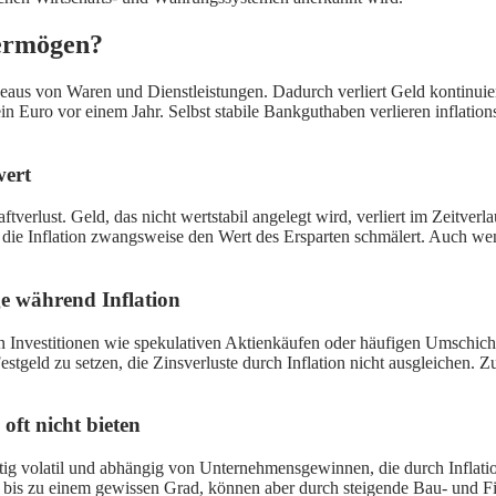
Vermögen?
iveaus von Waren und Dienstleistungen. Dadurch verliert Geld kontinui
 Euro vor einem Jahr. Selbst stabile Bankguthaben verlieren inflations
wert
verlust. Geld, das nicht wertstabil angelegt wird, verliert im Zeitverl
d die Inflation zwangsweise den Wert des Ersparten schmälert. Auch we
e während Inflation
ten Investitionen wie spekulativen Aktienkäufen oder häufigen Umschichtu
 Festgeld zu setzen, die Zinsverluste durch Inflation nicht ausgleichen.
ft nicht bieten
zfristig volatil und abhängig von Unternehmensgewinnen, die durch Infla
tz bis zu einem gewissen Grad, können aber durch steigende Bau- und Fi