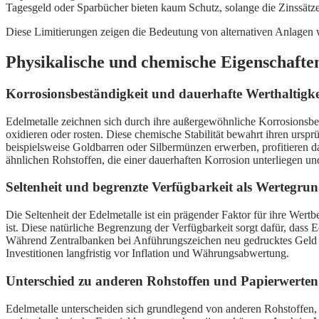
Tagesgeld oder Sparbücher bieten kaum Schutz, solange die Zinssätze u
Diese Limitierungen zeigen die Bedeutung von alternativen Anlagen wie 
Physikalische und chemische Eigenschafte
Korrosionsbeständigkeit und dauerhafte Werthaltigke
Edelmetalle zeichnen sich durch ihre außergewöhnliche Korrosionsbe
oxidieren oder rosten. Diese chemische Stabilität bewahrt ihren urspr
beispielsweise Goldbarren oder Silbermünzen erwerben, profitieren da
ähnlichen Rohstoffen, die einer dauerhaften Korrosion unterliegen und
Seltenheit und begrenzte Verfügbarkeit als Wertegru
Die Seltenheit der Edelmetalle ist ein prägender Faktor für ihre Wer
ist. Diese natürliche Begrenzung der Verfügbarkeit sorgt dafür, dass 
Während Zentralbanken bei Anführungszeichen neu gedrucktes Geld sc
Investitionen langfristig vor Inflation und Währungsabwertung.
Unterschied zu anderen Rohstoffen und Papierwerten
Edelmetalle unterscheiden sich grundlegend von anderen Rohstoffen,