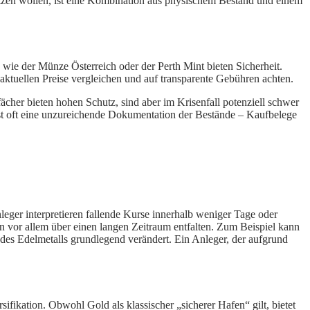
zen wollen, ist eine Kombination aus physischem Bestand und einem
 wie der Münze Österreich oder der Perth Mint bieten Sicherheit.
e aktuellen Preise vergleichen und auf transparente Gebühren achten.
ächer bieten hohen Schutz, sind aber im Krisenfall potenziell schwer
 ist oft eine unzureichende Dokumentation der Bestände – Kaufbelege
eger interpretieren fallende Kurse innerhalb weniger Tage oder
ion vor allem über einen langen Zeitraum entfalten. Zum Beispiel kann
ft des Edelmetalls grundlegend verändert. Ein Anleger, der aufgrund
rsifikation. Obwohl Gold als klassischer „sicherer Hafen“ gilt, bietet