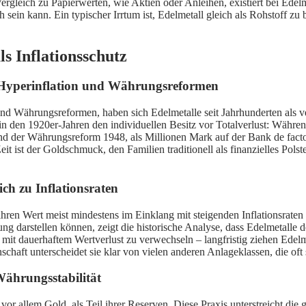
rgleich zu Papierwerten, wie Aktien oder Anleihen, existiert bei Edel
sein kann. Ein typischer Irrtum ist, Edelmetall gleich als Rohstoff zu 
s Inflationsschutz
d Hyperinflation und Währungsreformen
n und Währungsreformen, haben sich Edelmetalle seit Jahrhunderten als 
in den 1920er-Jahren den individuellen Besitz vor Totalverlust: Währ
end der Währungsreform 1948, als Millionen Mark auf der Bank de facto
t ist der Goldschmuck, den Familien traditionell als finanzielles Pols
ch zu Inflationsraten
 ihren Wert meist mindestens im Einklang mit steigenden Inflationsrat
ng darstellen können, zeigt die historische Analyse, dass Edelmetalle
en mit dauerhaftem Wertverlust zu verwechseln – langfristig ziehen Edel
ft unterscheidet sie klar von vielen anderen Anlageklassen, die oft s
Währungsstabilität
or allem Gold, als Teil ihrer Reserven. Diese Praxis unterstreicht die