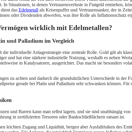
 In Situationen, in denen Vertrauensverluste in Fiatgeld entstehen, k
 dient das
Edelmetall
als Krisenpuffer und Vertrauensanker, der in Zeiten
Zinsen oder Dividenden abwerfen, was ihre Rolle als Inflationsschutz
ermögen wirklich mit Edelmetallen?
tin und Palladium im Vergleich
 die individuelle Anlagestrategie eine zentrale Rolle. Gold gilt als klas
stiger und hat eine stärkere industrielle Nutzung, weshalb es neben We
ielsweise in Katalysatoren, ausgerichtet. Das macht sie besonders volat
kungen zu achten und dadurch die grundsätzlichen Unterschiede in der Fu
etallpreise gerade bei Platin und Palladium sehr schwanken können. Fü
siken
Münzen und Barren kann man selbst lagern, und sie sind unabhängig von 
ung in zertifizierten Tresoren oder Bankschließfächern ratsam ist.
n leichten Zugang und Liquidität, bergen aber Ausfallrisiken des Emit