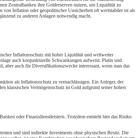
önnen Zentralbanken ihre Goldreserven nutzen, um Liquidität zu
 von Inflation oder geopolitischer Unsicherheit oft wertstabiler ist als
 ergänzend zu anderen Anlagen notwendig macht.
sischer Inflationsschutz mit hoher Liquidität und weltweiter
rtanlage auch konjunkturelle Schwankungen aufweist. Platin und
il, aber auch für Diversifikationszwecke interessant, wenn man das
nktion als Inflationsschutz zu vernachlässigen. Ein Anleger, der
r den klassischen Vermögensschutz ist Gold aufgrund seiner hohen
Banken oder Finanzdienstleistern. Trotzdem entsteht hier das Risiko
tenten und sind indirekte Investments ohne physischen Besitz. Die