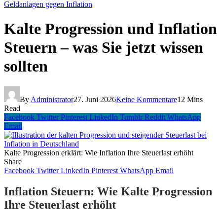
Geldanlagen gegen Inflation
Kalte Progression und Inflation
Steuern – was Sie jetzt wissen
sollten
By
Administrator
27. Juni 2026
Keine Kommentare
12 Mins
Read
Facebook
Twitter
Pinterest
LinkedIn
Tumblr
Reddit
WhatsApp
Email
Kalte Progression erklärt: Wie Inflation Ihre Steuerlast erhöht
Share
Facebook
Twitter
LinkedIn
Pinterest
WhatsApp
Email
Inflation Steuern: Wie Kalte Progression
Ihre Steuerlast erhöht