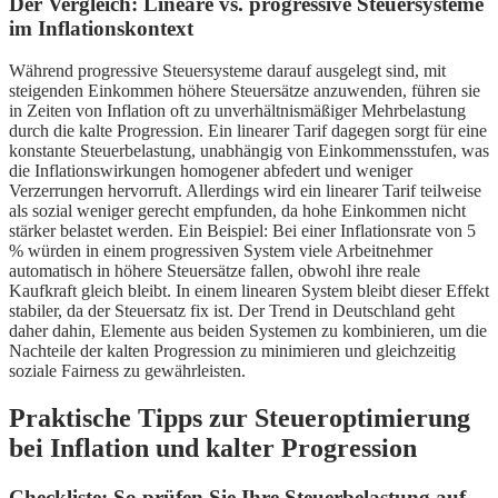
Der Vergleich: Lineare vs. progressive Steuersysteme
im Inflationskontext
Während progressive Steuersysteme darauf ausgelegt sind, mit
steigenden Einkommen höhere Steuersätze anzuwenden, führen sie
in Zeiten von Inflation oft zu unverhältnismäßiger Mehrbelastung
durch die kalte Progression. Ein linearer Tarif dagegen sorgt für eine
konstante Steuerbelastung, unabhängig von Einkommensstufen, was
die Inflationswirkungen homogener abfedert und weniger
Verzerrungen hervorruft. Allerdings wird ein linearer Tarif teilweise
als sozial weniger gerecht empfunden, da hohe Einkommen nicht
stärker belastet werden. Ein Beispiel: Bei einer Inflationsrate von 5
% würden in einem progressiven System viele Arbeitnehmer
automatisch in höhere Steuersätze fallen, obwohl ihre reale
Kaufkraft gleich bleibt. In einem linearen System bleibt dieser Effekt
stabiler, da der Steuersatz fix ist. Der Trend in Deutschland geht
daher dahin, Elemente aus beiden Systemen zu kombinieren, um die
Nachteile der kalten Progression zu minimieren und gleichzeitig
soziale Fairness zu gewährleisten.
Praktische Tipps zur Steueroptimierung
bei Inflation und kalter Progression
Checkliste: So prüfen Sie Ihre Steuerbelastung auf