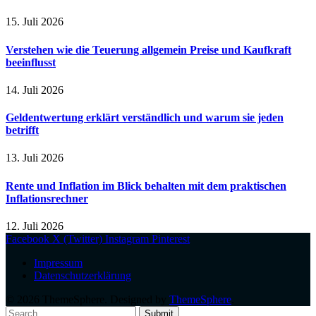
15. Juli 2026
Verstehen wie die Teuerung allgemein Preise und Kaufkraft
beeinflusst
14. Juli 2026
Geldentwertung erklärt verständlich und warum sie jeden
betrifft
13. Juli 2026
Rente und Inflation im Blick behalten mit dem praktischen
Inflationsrechner
12. Juli 2026
Facebook
X (Twitter)
Instagram
Pinterest
Impressum
Datenschutzerklärung
© 2026 ThemeSphere. Designed by
ThemeSphere
.
Submit