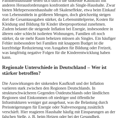
Familienhaushalte sehen sich durch die sinkende Kaufkraft mit
anderen Herausforderungen konfrontiert als Single-Haushalte. Zwar
bieten Mehrpersonenhaushalte oft Skaleneffekte, etwa beim Einkauf
von Lebensmitteln in größeren Mengen, doch gleichzeitig steigen
dort die Gesamtausgaben stärker, da Lebensmittelpreise, Kosten für
Kleidung und Bildung für Kinder überproportional zunehmen.
Zudem belastet die steigende Inflation bei Energie, insbesondere in
älteren oder schlecht isolierten Wohnungen, Familien oft noch
stärker, da sie mehr Raum beheizen müssen als Singles. Ein häufiger
Fehler insbesondere bei Familien mit knappem Budget ist die
kurzfristige Reduzierung von Ausgaben für Bildung oder Freizeit,
was langfristig negative Folgen für die Kinderentwicklung haben
kann.
Regionale Unterschiede in Deutschland – Wer ist
stärker betroffen?
Die Auswirkungen der sinkenden Kaufkraft und der Inflation
variieren stark zwischen den Regionen Deutschlands. In
strukturschwächeren Gegenden Ostdeutschlands oder ländlichen
Regionen sind Einkommen oft niedriger und öffentliche
Infrastrukturen weniger gut ausgebaut, was die Belastung durch
Preissteigerungen für Energie oder Nahversorgung zusätzlich
verschärft. Hier reagieren Haushalte häufig mit Einsparungen an der
falschen Stelle, z. B. beim Heizen oder bei der Gesundheit.