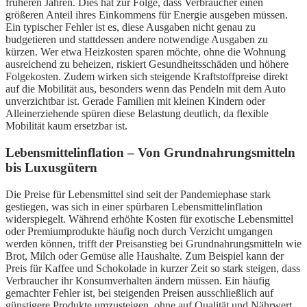
früheren Jahren. Dies hat zur Folge, dass Verbraucher einen
größeren Anteil ihres Einkommens für Energie ausgeben müssen.
Ein typischer Fehler ist es, diese Ausgaben nicht genau zu
budgetieren und stattdessen andere notwendige Ausgaben zu
kürzen. Wer etwa Heizkosten sparen möchte, ohne die Wohnung
ausreichend zu beheizen, riskiert Gesundheitsschäden und höhere
Folgekosten. Zudem wirken sich steigende Kraftstoffpreise direkt
auf die Mobilität aus, besonders wenn das Pendeln mit dem Auto
unverzichtbar ist. Gerade Familien mit kleinen Kindern oder
Alleinerziehende spüren diese Belastung deutlich, da flexible
Mobilität kaum ersetzbar ist.
Lebensmittelinflation – Von Grundnahrungsmitteln
bis Luxusgütern
Die Preise für Lebensmittel sind seit der Pandemiephase stark
gestiegen, was sich in einer spürbaren Lebensmittelinflation
widerspiegelt. Während erhöhte Kosten für exotische Lebensmittel
oder Premiumprodukte häufig noch durch Verzicht umgangen
werden können, trifft der Preisanstieg bei Grundnahrungsmitteln wie
Brot, Milch oder Gemüse alle Haushalte. Zum Beispiel kann der
Preis für Kaffee und Schokolade in kurzer Zeit so stark steigen, dass
Verbraucher ihr Konsumverhalten ändern müssen. Ein häufig
gemachter Fehler ist, bei steigenden Preisen ausschließlich auf
günstigere Produkte umzusteigen, ohne auf Qualität und Nährwert