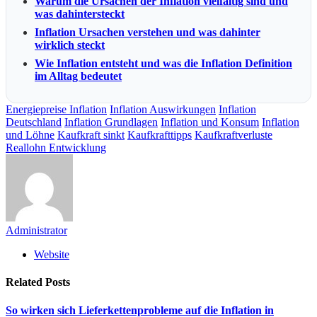
Warum die Ursachen der Inflation vielfältig sind und
was dahintersteckt
Inflation Ursachen verstehen und was dahinter
wirklich steckt
Wie Inflation entsteht und was die Inflation Definition
im Alltag bedeutet
Energiepreise Inflation
Inflation Auswirkungen
Inflation
Deutschland
Inflation Grundlagen
Inflation und Konsum
Inflation
und Löhne
Kaufkraft sinkt
Kaufkrafttipps
Kaufkraftverluste
Reallohn Entwicklung
Administrator
Website
Related
Posts
So wirken sich Lieferkettenprobleme auf die Inflation in