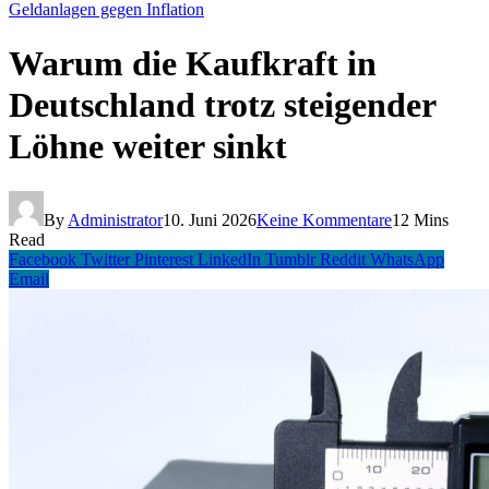
Geldanlagen gegen Inflation
Warum die Kaufkraft in
Deutschland trotz steigender
Löhne weiter sinkt
By
Administrator
10. Juni 2026
Keine Kommentare
12 Mins
Read
Facebook
Twitter
Pinterest
LinkedIn
Tumblr
Reddit
WhatsApp
Email