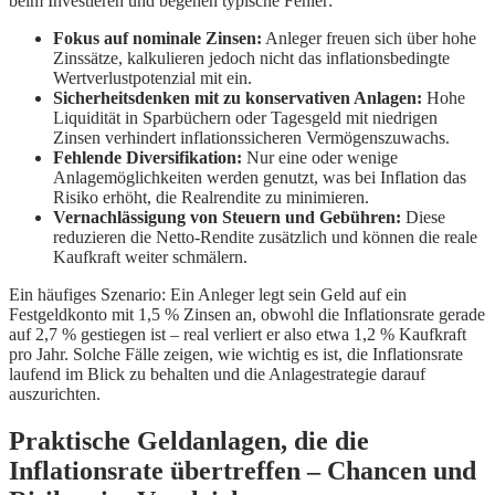
beim Investieren und begehen typische Fehler:
Fokus auf nominale Zinsen:
Anleger freuen sich über hohe
Zinssätze, kalkulieren jedoch nicht das inflationsbedingte
Wertverlustpotenzial mit ein.
Sicherheitsdenken mit zu konservativen Anlagen:
Hohe
Liquidität in Sparbüchern oder Tagesgeld mit niedrigen
Zinsen verhindert inflationssicheren Vermögenszuwachs.
Fehlende Diversifikation:
Nur eine oder wenige
Anlagemöglichkeiten werden genutzt, was bei Inflation das
Risiko erhöht, die Realrendite zu minimieren.
Vernachlässigung von Steuern und Gebühren:
Diese
reduzieren die Netto-Rendite zusätzlich und können die reale
Kaufkraft weiter schmälern.
Ein häufiges Szenario: Ein Anleger legt sein Geld auf ein
Festgeldkonto mit 1,5 % Zinsen an, obwohl die Inflationsrate gerade
auf 2,7 % gestiegen ist – real verliert er also etwa 1,2 % Kaufkraft
pro Jahr. Solche Fälle zeigen, wie wichtig es ist, die Inflationsrate
laufend im Blick zu behalten und die Anlagestrategie darauf
auszurichten.
Praktische Geldanlagen, die die
Inflationsrate übertreffen – Chancen und