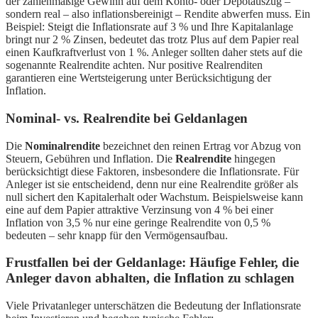
der zahlenmäßige Gewinn auf dem Konto- oder Depotauszug –
sondern real – also inflationsbereinigt – Rendite abwerfen muss. Ein
Beispiel: Steigt die Inflationsrate auf 3 % und Ihre Kapitalanlage
bringt nur 2 % Zinsen, bedeutet das trotz Plus auf dem Papier real
einen Kaufkraftverlust von 1 %. Anleger sollten daher stets auf die
sogenannte Realrendite achten. Nur positive Realrenditen
garantieren eine Wertsteigerung unter Berücksichtigung der
Inflation.
Nominal- vs. Realrendite bei Geldanlagen
Die
Nominalrendite
bezeichnet den reinen Ertrag vor Abzug von
Steuern, Gebühren und Inflation. Die
Realrendite
hingegen
berücksichtigt diese Faktoren, insbesondere die Inflationsrate. Für
Anleger ist sie entscheidend, denn nur eine Realrendite größer als
null sichert den Kapitalerhalt oder Wachstum. Beispielsweise kann
eine auf dem Papier attraktive Verzinsung von 4 % bei einer
Inflation von 3,5 % nur eine geringe Realrendite von 0,5 %
bedeuten – sehr knapp für den Vermögensaufbau.
Frustfallen bei der Geldanlage: Häufige Fehler, die
Anleger davon abhalten, die Inflation zu schlagen
Viele Privatanleger unterschätzen die Bedeutung der Inflationsrate