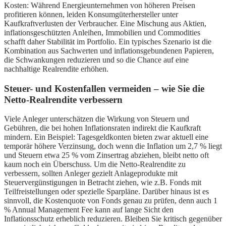
Kosten: Während Energieunternehmen von höheren Preisen
profitieren können, leiden Konsumgüterhersteller unter
Kaufkraftverlusten der Verbraucher. Eine Mischung aus Aktien,
inflationsgeschützten Anleihen, Immobilien und Commodities
schafft daher Stabilität im Portfolio. Ein typisches Szenario ist die
Kombination aus Sachwerten und inflationsgebundenen Papieren,
die Schwankungen reduzieren und so die Chance auf eine
nachhaltige Realrendite erhöhen.
Steuer- und Kostenfallen vermeiden – wie Sie die
Netto-Realrendite verbessern
Viele Anleger unterschätzen die Wirkung von Steuern und
Gebühren, die bei hohen Inflationsraten indirekt die Kaufkraft
mindern. Ein Beispiel: Tagesgeldkonten bieten zwar aktuell eine
temporär höhere Verzinsung, doch wenn die Inflation um 2,7 % liegt
und Steuern etwa 25 % vom Zinsertrag abziehen, bleibt netto oft
kaum noch ein Überschuss. Um die Netto-Realrendite zu
verbessern, sollten Anleger gezielt Anlageprodukte mit
Steuervergünstigungen in Betracht ziehen, wie z.B. Fonds mit
Teilfreistellungen oder spezielle Sparpläne. Darüber hinaus ist es
sinnvoll, die Kostenquote von Fonds genau zu prüfen, denn auch 1
% Annual Management Fee kann auf lange Sicht den
Inflationsschutz erheblich reduzieren. Bleiben Sie kritisch gegenüber