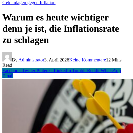
Geldanlagen gegen Inflation
Warum es heute wichtiger
denn je ist, die Inflationsrate
zu schlagen
By
Administrator
3. April 2026
Keine Kommentare
12 Mins
Read
Facebook
Twitter
Pinterest
LinkedIn
Tumblr
Reddit
WhatsApp
Email