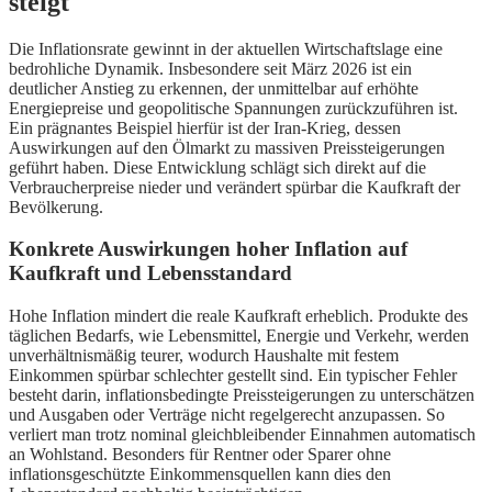
steigt
Die Inflationsrate gewinnt in der aktuellen Wirtschaftslage eine
bedrohliche Dynamik. Insbesondere seit März 2026 ist ein
deutlicher Anstieg zu erkennen, der unmittelbar auf erhöhte
Energiepreise und geopolitische Spannungen zurückzuführen ist.
Ein prägnantes Beispiel hierfür ist der Iran-Krieg, dessen
Auswirkungen auf den Ölmarkt zu massiven Preissteigerungen
geführt haben. Diese Entwicklung schlägt sich direkt auf die
Verbraucherpreise nieder und verändert spürbar die Kaufkraft der
Bevölkerung.
Konkrete Auswirkungen hoher Inflation auf
Kaufkraft und Lebensstandard
Hohe Inflation mindert die reale Kaufkraft erheblich. Produkte des
täglichen Bedarfs, wie Lebensmittel, Energie und Verkehr, werden
unverhältnismäßig teurer, wodurch Haushalte mit festem
Einkommen spürbar schlechter gestellt sind. Ein typischer Fehler
besteht darin, inflationsbedingte Preissteigerungen zu unterschätzen
und Ausgaben oder Verträge nicht regelgerecht anzupassen. So
verliert man trotz nominal gleichbleibender Einnahmen automatisch
an Wohlstand. Besonders für Rentner oder Sparer ohne
inflationsgeschützte Einkommensquellen kann dies den