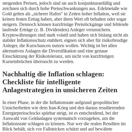
steigenden Preisen, jedoch sind sie auch konjunkturanfällig und
zeichnen sich durch hohe Preisschwankungen aus. Edelmetalle wie
Gold gelten als „sicherer Hafen“ in Zeiten hoher Inflation, weil sie
keinen festen Ertrag haben, aber ihren Wert oft behalten oder sogar
steigern. Dennoch können kurzfristige Preisrückgänge und fehlende
laufende Erträge (z. B. Dividenden) Anleger verunsichern.
Kryptowährungen sind stark volatil und haben sich bislang nicht als
stabiler Inflationsschutz etabliert, eignen sich aber für risikofreudige
Anleger, die Kurschancen nutzen wollen. Wichtig ist bei allen
alternativen Anlagen die Diversifikation und eine genaue
Einschätzung der Risikotoleranz, um nicht von kurzfristigen
Kurseinbrüchen überrascht zu werden.
Nachhaltig die Inflation schlagen:
Checkliste für intelligente
Anlagestrategien in unsicheren Zeiten
In einer Phase, in der die Inflationsrate aufgrund geopolitischer
Unsicherheiten wie dem Iran-Krieg und den daraus resultierenden
Energiepreisschocks spürbar steigt, ist es entscheidend, bei der
Auswahl von Geldanlagen systematisch vorzugehen, um die
Inflationsrate schlagen zu können. Nur wer die realen Renditen im
Blick behält, sich vor Fallstricken schützt und auf bewährte