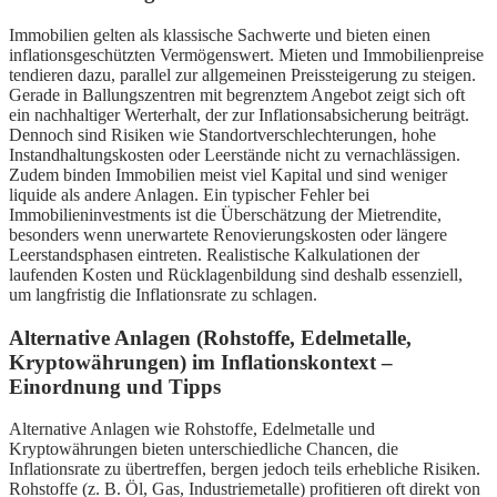
Immobilien gelten als klassische Sachwerte und bieten einen
inflationsgeschützten Vermögenswert. Mieten und Immobilienpreise
tendieren dazu, parallel zur allgemeinen Preissteigerung zu steigen.
Gerade in Ballungszentren mit begrenztem Angebot zeigt sich oft
ein nachhaltiger Werterhalt, der zur Inflationsabsicherung beiträgt.
Dennoch sind Risiken wie Standortverschlechterungen, hohe
Instandhaltungskosten oder Leerstände nicht zu vernachlässigen.
Zudem binden Immobilien meist viel Kapital und sind weniger
liquide als andere Anlagen. Ein typischer Fehler bei
Immobilieninvestments ist die Überschätzung der Mietrendite,
besonders wenn unerwartete Renovierungskosten oder längere
Leerstandsphasen eintreten. Realistische Kalkulationen der
laufenden Kosten und Rücklagenbildung sind deshalb essenziell,
um langfristig die Inflationsrate zu schlagen.
Alternative Anlagen (Rohstoffe, Edelmetalle,
Kryptowährungen) im Inflationskontext –
Einordnung und Tipps
Alternative Anlagen wie Rohstoffe, Edelmetalle und
Kryptowährungen bieten unterschiedliche Chancen, die
Inflationsrate zu übertreffen, bergen jedoch teils erhebliche Risiken.
Rohstoffe (z. B. Öl, Gas, Industriemetalle) profitieren oft direkt von