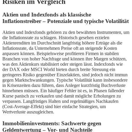
Risiken im Vergleich
Aktien und Indexfonds als klassische
Inflationstreiber – Potenziale und typische Volatilität
Aktien und Indexfonds gehören zu den bewährten Instrumenten, um
die Inflationsrate zu schlagen. Historisch gesehen erzielen
Aktienrenditen im Durchschnitt langfristig höhere Erträge als die
Inflationsrate, da Unternehmen Preise oft an steigende Kosten
anpassen können. Beispielsweise profitieren Firmen in stabilen
Branchen von hoher Nachfrage und können ihre Margen schützen,
was den Aktienkurs stabilisiert oder steigen lässt. Indexfonds wie
der DAX oder MSCI World bieten durch breite Streuung ein
geringeres Risiko gegenüber Einzelaktien, sind jedoch nicht immun
gegen Marktschwankungen. Typische Volatilität kann insbesondere
in Krisenzeiten dazu führen, dass Anleger kurzfristig Buchverluste
hinnehmen müssen. Ein häufiger Fehler ist es, in Phasen fallender
Kurse panisch zu verkaufen und damit mögliche Erholungen zu
verpassen. Langfristiges Halten und regelmäßiges Nachkaufen
(Cost-Average-Effekt) sind hier einfache Strategien, um
Wertverluste auszugleichen.
Immobilieninvestments: Sachwerte gegen
Geldentwertung – Vor- und Nachteile