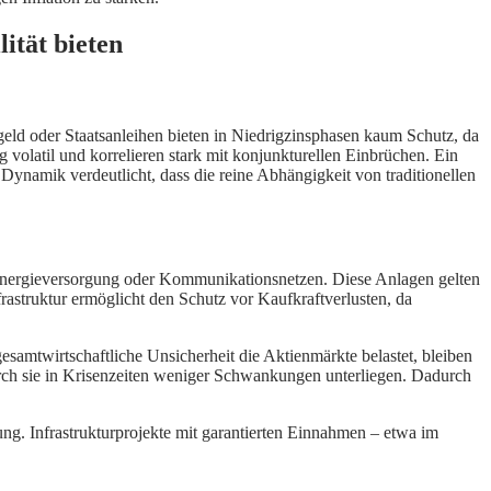
ität bieten
geld oder Staatsanleihen bieten in Niedrigzinsphasen kaum Schutz, da
fig volatil und korrelieren stark mit konjunkturellen Einbrüchen. Ein
e Dynamik verdeutlicht, dass die reine Abhängigkeit von traditionellen
, Energieversorgung oder Kommunikationsnetzen. Diese Anlagen gelten
nfrastruktur ermöglicht den Schutz vor Kaufkraftverlusten, da
esamtwirtschaftliche Unsicherheit die Aktienmärkte belastet, bleiben
urch sie in Krisenzeiten weniger Schwankungen unterliegen. Dadurch
ng. Infrastrukturprojekte mit garantierten Einnahmen – etwa im