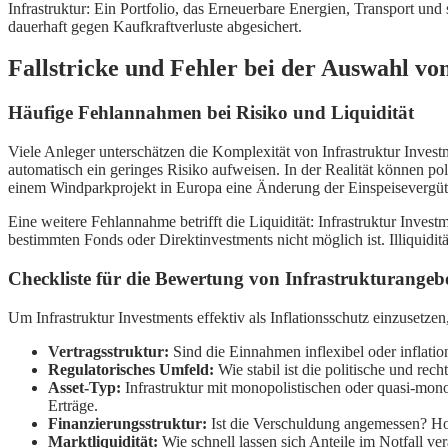
Infrastruktur: Ein Portfolio, das Erneuerbare Energien, Transport und 
dauerhaft gegen Kaufkraftverluste abgesichert.
Fallstricke und Fehler bei der Auswahl vo
Häufige Fehlannahmen bei Risiko und Liquidität
Viele Anleger unterschätzen die Komplexität von Infrastruktur Investme
automatisch ein geringes Risiko aufweisen. In der Realität können po
einem Windparkprojekt in Europa eine Änderung der Einspeisevergütung
Eine weitere Fehlannahme betrifft die Liquidität: Infrastruktur Invest
bestimmten Fonds oder Direktinvestments nicht möglich ist. Illiquidit
Checkliste für die Bewertung von Infrastrukturangebo
Um Infrastruktur Investments effektiv als Inflationsschutz einzusetze
Vertragsstruktur:
Sind die Einnahmen inflexibel oder inflatio
Regulatorisches Umfeld:
Wie stabil ist die politische und re
Asset-Typ:
Infrastruktur mit monopolistischen oder quasi-mono
Erträge.
Finanzierungsstruktur:
Ist die Verschuldung angemessen? Hohe
Marktliquidität:
Wie schnell lassen sich Anteile im Notfall v