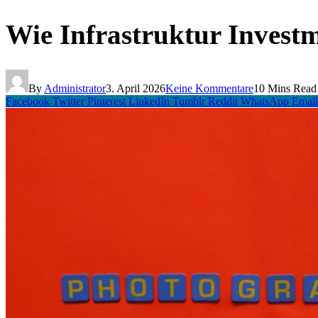
Wie Infrastruktur Investm
By
Administrator
3. April 2026
Keine Kommentare
10 Mins Read
Facebook
Twitter
Pinterest
LinkedIn
Tumblr
Reddit
WhatsApp
Email