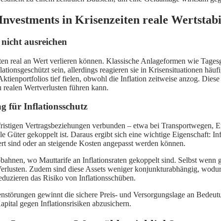
vestments in Krisenzeiten reale Wertstabil
 nicht ausreichen
iten real an Wert verlieren können. Klassische Anlageformen wie Tages
flationsgeschützt sein, allerdings reagieren sie in Krisensituationen häu
 Aktienportfolios tief fielen, obwohl die Inflation zeitweise anzog. Dies
u realen Wertverlusten führen kann.
 für Inflationsschutz
ngfristigen Vertragsbeziehungen verbunden – etwa bei Transportwegen
le Güter gekoppelt ist. Daraus ergibt sich eine wichtige Eigenschaft: I
rt sind oder an steigende Kosten angepasst werden können.
obahnen, wo Mauttarife an Inflationsraten gekoppelt sind. Selbst wenn g
n Verlusten. Zudem sind diese Assets weniger konjunkturabhängig, wod
reduzieren das Risiko von Inflationsschüben.
enstörungen gewinnt die sichere Preis- und Versorgungslage an Bedeutu
apital gegen Inflationsrisiken abzusichern.