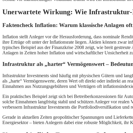
Unerwartete Wirkung: Wie Infrastruktur-In
Faktencheck Inflation: Warum klassische Anlagen oft
Inflation stellt Anleger vor die Herausforderung, dass nominale Rend
ihre Erträge oft unter der Inflationsrate liegen. Aktien können zwar in
typisches Beispiel aus der Finanzkrise 2008 zeigt, wie breit gestreute
Anlagen in Zeiten hoher Inflation und wirtschaftlicher Unsicherheit z
Infrastruktur als „harter“ Vermögenswert – Bedeutung
Infrastruktur Investments sind häufig mit physischen Gütern und la
als „harte“ Vermögenswerte, deren Wert oft direkt oder indirekt an rea
Einnahmen aus Nutzungsgebühren und Verträgen oft inflationsindexie
Ein praktisches Beispiel zeigt sich bei Betreiberkonzessionen für Aut
solche Einnahmen langfristig stabil und schützen Anleger vor reale
verbessern Infrastruktur Investments die Portfoliodiversifikation und 
Gerade in aktuellen Zeiten geopolitischer Spannungen und Lieferkett
Energiesektor – bieten Anlegern dabei eine robuste Möglichkeit, ihr K