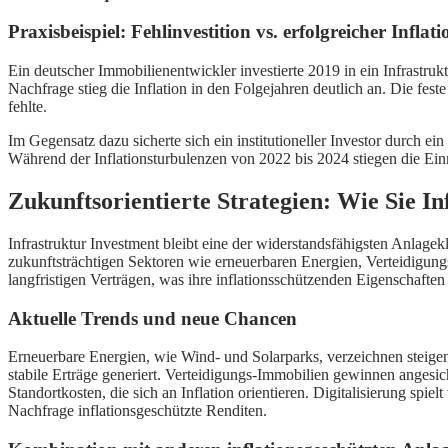
Praxisbeispiel: Fehlinvestition vs. erfolgreicher Inflat
Ein deutscher Immobilienentwickler investierte 2019 in ein Infrastrukt
Nachfrage stieg die Inflation in den Folgejahren deutlich an. Die feste 
fehlte.
Im Gegensatz dazu sicherte sich ein institutioneller Investor durch ei
Während der Inflationsturbulenzen von 2022 bis 2024 stiegen die Ei
Zukunftsorientierte Strategien: Wie Sie In
Infrastruktur Investment bleibt eine der widerstandsfähigsten Anlagek
zukunftsträchtigen Sektoren wie erneuerbaren Energien, Verteidigungs
langfristigen Verträgen, was ihre inflationsschützenden Eigenschaften 
Aktuelle Trends und neue Chancen
Erneuerbare Energien, wie Wind- und Solarparks, verzeichnen steigende 
stabile Erträge generiert. Verteidigungs-Immobilien gewinnen angesi
Standortkosten, die sich an Inflation orientieren. Digitalisierung sp
Nachfrage inflationsgeschützte Renditen.