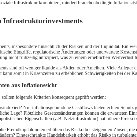
soziale Infrastruktur kombiniert, mindert branchenbedingte Inflationsri
n Infrastrukturinvestments
nts, insbesondere hinsichtlich der Risiken und der Liquidität. Ein weit
litische Eingriffe, regulatorische Änderungen oder unerwartete Kostens
 nicht frühzeitig antizipiert, was zu einem erheblichen Wertverlust f
ments sind oft weniger liquide als Aktien oder Anleihen. Viele Anleger e
ät kann somit in Krisenzeiten zu erheblichen Schwierigkeiten bei der Ka
ten aus Inflationssicht
n, sollten folgende Kriterien konsequent geprüft werden:
nsindexiert? Nur inflationsgebundene Cashflows bieten echten Schutz g
chtliche Lage? Plötzliche Gesetzesänderungen können die erwarteten Ein
polistischen Eigenschaften (z.B. Netzinfrastruktur) hat höhere Preisse
 Fremdkapitalquoten erhöhen das Risiko bei steigenden Zinsen, die oft 
eräußern? Eingeschränkte Handelsbarkeit erhöht das Risiko in turbulent