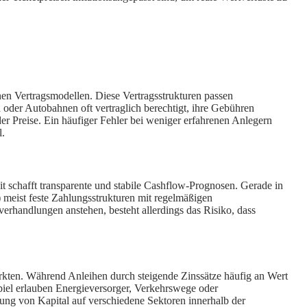
enen Vertragsmodellen. Diese Vertragsstrukturen passen
 oder Autobahnen oft vertraglich berechtigt, ihre Gebühren
der Preise. Ein häufiger Fehler bei weniger erfahrenen Anlegern
l.
keit schafft transparente und stabile Cashflow-Prognosen. Gerade in
P) meist feste Zahlungsstrukturen mit regelmäßigen
rhandlungen anstehen, besteht allerdings das Risiko, dass
 Märkten. Während Anleihen durch steigende Zinssätze häufig an Wert
ispiel erlauben Energieversorger, Verkehrswege oder
lung von Kapital auf verschiedene Sektoren innerhalb der