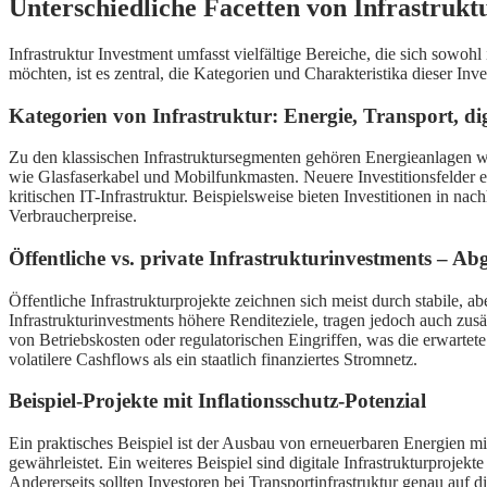
Unterschiedliche Facetten von Infrastrukt
Infrastruktur Investment umfasst vielfältige Bereiche, die sich sowohl
möchten, ist es zentral, die Kategorien und Charakteristika dieser Inv
Kategorien von Infrastruktur: Energie, Transport, dig
Zu den klassischen Infrastruktursegmenten gehören Energieanlagen wi
wie Glasfaserkabel und Mobilfunkmasten. Neuere Investitionsfelder 
kritischen IT-Infrastruktur. Beispielsweise bieten Investitionen in n
Verbraucherpreise.
Öffentliche vs. private Infrastrukturinvestments – A
Öffentliche Infrastrukturprojekte zeichnen sich meist durch stabile, a
Infrastrukturinvestments höhere Renditeziele, tragen jedoch auch zu
von Betriebskosten oder regulatorischen Eingriffen, was die erwartete
volatilere Cashflows als ein staatlich finanziertes Stromnetz.
Beispiel-Projekte mit Inflationsschutz-Potenzial
Ein praktisches Beispiel ist der Ausbau von erneuerbaren Energien mit 
gewährleistet. Ein weiteres Beispiel sind digitale Infrastrukturproj
Andererseits sollten Investoren bei Transportinfrastruktur genau auf