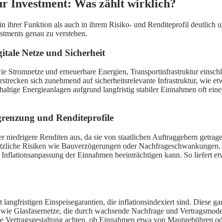
ur Investment: Was zählt wirklich?
 in ihrer Funktion als auch in ihrem Risiko- und Renditeprofil deutlich 
estments genau zu verstehen.
itale Netze und Sicherheit
e Stromnetze und erneuerbare Energien, Transportinfrastruktur einschl
erstrecken sich zunehmend auf sicherheitsrelevante Infrastruktur, w
achhaltige Energieanlagen aufgrund langfristig stabiler Einnahmen oft e
bgrenzung und Renditeprofile
ber niedrigere Renditen aus, da sie von staatlichen Auftraggebern getra
sätzliche Risiken wie Bauverzögerungen oder Nachfrageschwankungen. Ei
 Inflationsanpassung der Einnahmen beeinträchtigen kann. So liefert et
langfristigen Einspeisegarantien, die inflationsindexiert sind. Diese ga
ekte wie Glasfasernetze, die durch wachsende Nachfrage und Vertragsmod
 die Vertragsgestaltung achten, ob Einnahmen etwa von Mautgebühren ode