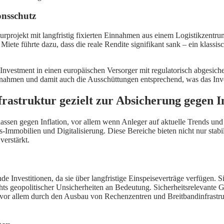
ionsschutz
urprojekt mit langfristig fixierten Einnahmen aus einem Logistikzentrum
Miete führte dazu, dass die reale Rendite signifikant sank – ein klassisc
n Investment in einen europäischen Versorger mit regulatorisch abgesiche
nnahmen und damit auch die Ausschüttungen entsprechend, was das Inve
frastruktur gezielt zur Absicherung gegen I
lassen gegen Inflation, vor allem wenn Anleger auf aktuelle Trends und 
-Immobilien und Digitalisierung. Diese Bereiche bieten nicht nur stabi
verstärkt.
Investitionen, da sie über langfristige Einspeiseverträge verfügen. Sie s
chts geopolitischer Unsicherheiten an Bedeutung. Sicherheitsrelevante
ielt vor allem durch den Ausbau von Rechenzentren und Breitbandinfrastr