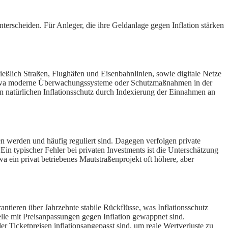
unterscheiden. Für Anleger, die ihre Geldanlage gegen Inflation stärken
ießlich Straßen, Flughäfen und Eisenbahnlinien, sowie digitale Netze
ie etwa moderne Überwachungssysteme oder Schutzmaßnahmen in der
inen natürlichen Inflationsschutz durch Indexierung der Einnahmen an
gen werden und häufig reguliert sind. Dagegen verfolgen private
n typischer Fehler bei privaten Investments ist die Unterschätzung
wa ein privat betriebenes Mautstraßenprojekt oft höhere, aber
rantieren über Jahrzehnte stabile Rückflüsse, was Inflationsschutz
elle mit Preisanpassungen gegen Inflation gewappnet sind.
r Ticketpreisen inflationsangepasst sind, um reale Wertverluste zu