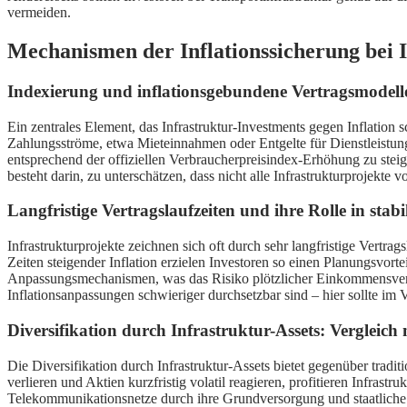
vermeiden.
Mechanismen der Inflationssicherung bei 
Indexierung und inflationsgebundene Vertragsmodelle
Ein zentrales Element, das Infrastruktur-Investments gegen Inflation
Zahlungsströme, etwa Mieteinnahmen oder Entgelte für Dienstleistunge
entsprechend der offiziellen Verbraucherpreisindex-Erhöhung zu steig
besteht darin, zu unterschätzen, dass nicht alle Infrastrukturprojekte v
Langfristige Vertragslaufzeiten und ihre Rolle in stab
Infrastrukturprojekte zeichnen sich oft durch sehr langfristige Vertra
Zeiten steigender Inflation erzielen Investoren so einen Planungsvort
Anpassungsmechanismen, was das Risiko plötzlicher Einkommensverlus
Inflationsanpassungen schwieriger durchsetzbar sind – hier sollte im 
Diversifikation durch Infrastruktur-Assets: Vergleich
Die Diversifikation durch Infrastruktur-Assets bietet gegenüber tradi
verlieren und Aktien kurzfristig volatil reagieren, profitieren Infra
Telekommunikationsnetze durch ihre Grundversorgung und staatliche Re