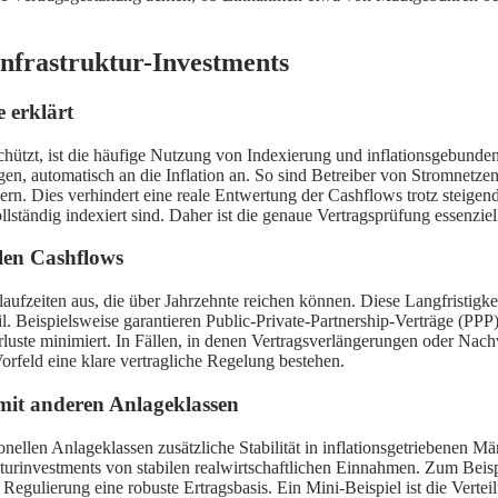
Infrastruktur-Investments
 erklärt
 schützt, ist die häufige Nutzung von Indexierung und inflationsgebund
n, automatisch an die Inflation an. So sind Betreiber von Stromnetzen
ern. Dies verhindert eine reale Entwertung der Cashflows trotz steigen
ollständig indexiert sind. Daher ist die genaue Vertragsprüfung essenziel
ilen Cashflows
gslaufzeiten aus, die über Jahrzehnte reichen können. Diese Langfristig
eil. Beispielsweise garantieren Public-Private-Partnership-Verträge (PP
te minimiert. In Fällen, in denen Vertragsverlängerungen oder Nachve
Vorfeld eine klare vertragliche Regelung bestehen.
 mit anderen Anlageklassen
tionellen Anlageklassen zusätzliche Stabilität in inflationsgetriebenen
strukturinvestments von stabilen realwirtschaftlichen Einnahmen. Zum Be
gulierung eine robuste Ertragsbasis. Ein Mini-Beispiel ist die Vertei