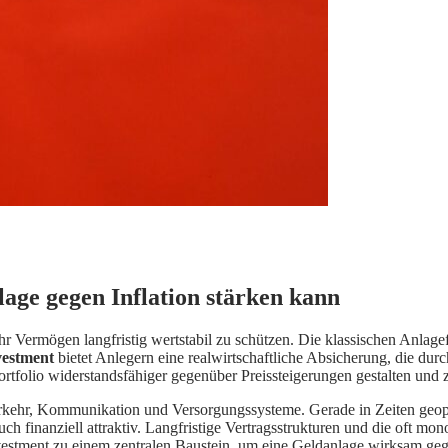
age gegen Inflation stärken kann
, ihr Vermögen langfristig wertstabil zu schützen. Die klassischen Anla
vestment
bietet Anlegern eine realwirtschaftliche Absicherung, die durch 
tfolio widerstandsfähiger gegenüber Preissteigerungen gestalten und z
erkehr, Kommunikation und Versorgungssysteme. Gerade in Zeiten geopo
auch finanziell attraktiv. Langfristige Vertragsstrukturen und die oft m
nvestment zu einem zentralen Baustein, um eine Geldanlage wirksam gege