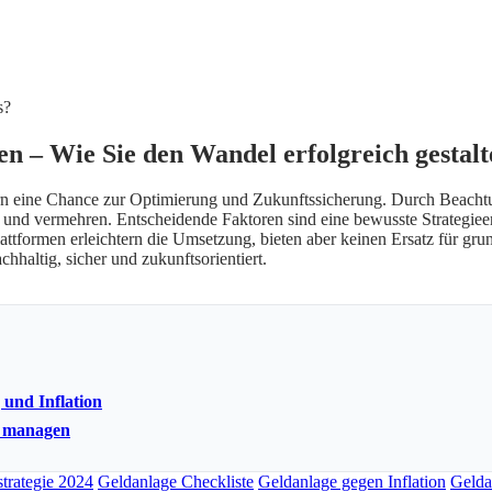
s?
n – Wie Sie den Wandel erfolgreich gestalt
n eine Chance zur Optimierung und Zukunftssicherung. Durch Beachtung
en und vermehren. Entscheidende Faktoren sind eine bewusste Strategiee
ttformen erleichtern die Umsetzung, bieten aber keinen Ersatz für gr
hhaltig, sicher und zukunftsorientiert.
 und Inflation
ug managen
trategie 2024
Geldanlage Checkliste
Geldanlage gegen Inflation
Gelda