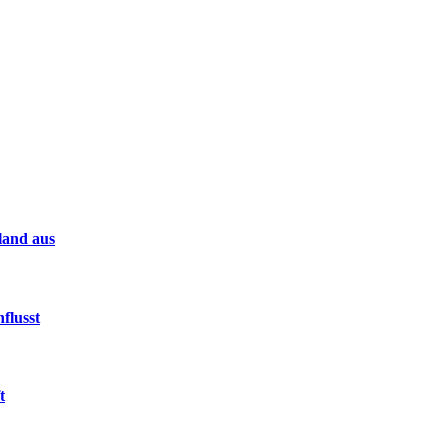
land aus
flusst
t