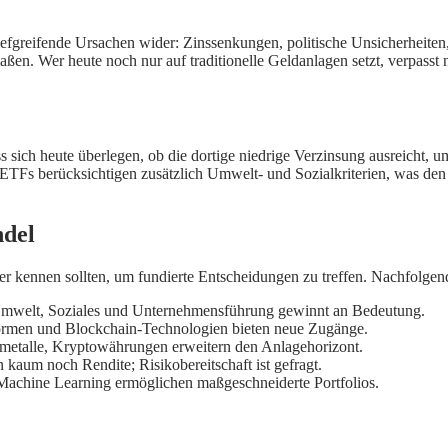
tiefgreifende Ursachen wider: Zinssenkungen, politische Unsicherheite
ßen. Wer heute noch nur auf traditionelle Geldanlagen setzt, verpasst 
F
ss sich heute überlegen, ob die dortige niedrige Verzinsung ausreicht, 
ETFs berücksichtigen zusätzlich Umwelt- und Sozialkriterien, was den
ndel
r kennen sollten, um fundierte Entscheidungen zu treffen. Nachfolgen
Umwelt, Soziales und Unternehmensführung gewinnt an Bedeutung.
ormen und Blockchain-Technologien bieten neue Zugänge.
metalle, Kryptowährungen erweitern den Anlagehorizont.
kaum noch Rendite; Risikobereitschaft ist gefragt.
 Machine Learning ermöglichen maßgeschneiderte Portfolios.