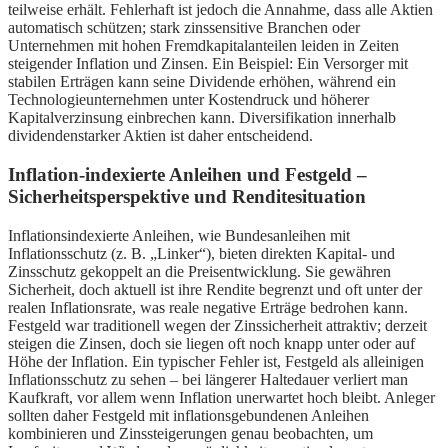
teilweise erhält. Fehlerhaft ist jedoch die Annahme, dass alle Aktien
automatisch schützen; stark zinssensitive Branchen oder
Unternehmen mit hohen Fremdkapitalanteilen leiden in Zeiten
steigender Inflation und Zinsen. Ein Beispiel: Ein Versorger mit
stabilen Erträgen kann seine Dividende erhöhen, während ein
Technologieunternehmen unter Kostendruck und höherer
Kapitalverzinsung einbrechen kann. Diversifikation innerhalb
dividendenstarker Aktien ist daher entscheidend.
Inflation-indexierte Anleihen und Festgeld –
Sicherheitsperspektive und Renditesituation
Inflationsindexierte Anleihen, wie Bundesanleihen mit
Inflationsschutz (z. B. „Linker“), bieten direkten Kapital- und
Zinsschutz gekoppelt an die Preisentwicklung. Sie gewähren
Sicherheit, doch aktuell ist ihre Rendite begrenzt und oft unter der
realen Inflationsrate, was reale negative Erträge bedrohen kann.
Festgeld war traditionell wegen der Zinssicherheit attraktiv; derzeit
steigen die Zinsen, doch sie liegen oft noch knapp unter oder auf
Höhe der Inflation. Ein typischer Fehler ist, Festgeld als alleinigen
Inflationsschutz zu sehen – bei längerer Haltedauer verliert man
Kaufkraft, vor allem wenn Inflation unerwartet hoch bleibt. Anleger
sollten daher Festgeld mit inflationsgebundenen Anleihen
kombinieren und Zinssteigerungen genau beobachten, um