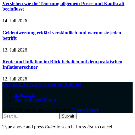
Verstehen wie die Teuerung allgemein Preise und Kaufkraft
beeinflusst
14. Juli 2026
Geldentwertung erklärt verständlich und warum sie jeden
betrifft
13. Juli 2026
Rente und Inflation im Blick behalten mit dem praktischen
Inflationsrechner
12. Juli 2026
Facebook
X (Twitter)
Instagram
Pinterest
Impressum
Datenschutzerklärung
© 2026 ThemeSphere. Designed by
ThemeSphere
.
Submit
Type above and press
Enter
to search. Press
Esc
to cancel.