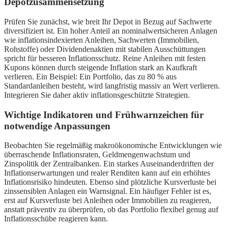
Depotzusammensetzung
Prüfen Sie zunächst, wie breit Ihr Depot in Bezug auf Sachwerte
diversifiziert ist. Ein hoher Anteil an nominalwertsicheren Anlagen
wie inflationsindexierten Anleihen, Sachwerten (Immobilien,
Rohstoffe) oder Dividendenaktien mit stabilen Ausschüttungen
spricht für besseren Inflationsschutz. Reine Anleihen mit festen
Kupons können durch steigende Inflation stark an Kaufkraft
verlieren. Ein Beispiel: Ein Portfolio, das zu 80 % aus
Standardanleihen besteht, wird langfristig massiv an Wert verlieren.
Integrieren Sie daher aktiv inflationsgeschützte Strategien.
Wichtige Indikatoren und Frühwarnzeichen für
notwendige Anpassungen
Beobachten Sie regelmäßig makroökonomische Entwicklungen wie
überraschende Inflationsraten, Geldmengenwachstum und
Zinspolitik der Zentralbanken. Ein starkes Auseinanderdriften der
Inflationserwartungen und realer Renditen kann auf ein erhöhtes
Inflationsrisiko hindeuten. Ebenso sind plötzliche Kursverluste bei
zinssensiblen Anlagen ein Warnsignal. Ein häufiger Fehler ist es,
erst auf Kursverluste bei Anleihen oder Immobilien zu reagieren,
anstatt präventiv zu überprüfen, ob das Portfolio flexibel genug auf
Inflationsschübe reagieren kann.