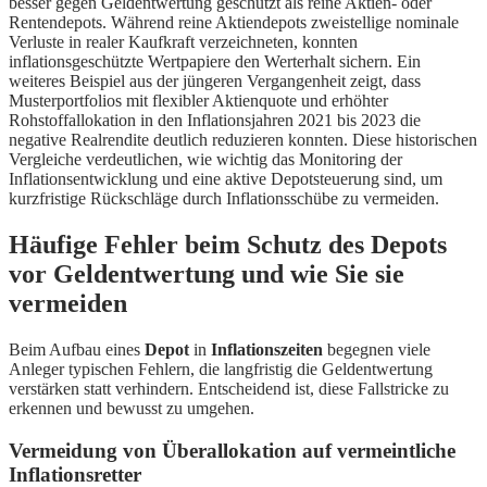
besser gegen Geldentwertung geschützt als reine Aktien- oder
Rentendepots. Während reine Aktiendepots zweistellige nominale
Verluste in realer Kaufkraft verzeichneten, konnten
inflationsgeschützte Wertpapiere den Werterhalt sichern. Ein
weiteres Beispiel aus der jüngeren Vergangenheit zeigt, dass
Musterportfolios mit flexibler Aktienquote und erhöhter
Rohstoffallokation in den Inflationsjahren 2021 bis 2023 die
negative Realrendite deutlich reduzieren konnten. Diese historischen
Vergleiche verdeutlichen, wie wichtig das Monitoring der
Inflationsentwicklung und eine aktive Depotsteuerung sind, um
kurzfristige Rückschläge durch Inflationsschübe zu vermeiden.
Häufige Fehler beim Schutz des Depots
vor Geldentwertung und wie Sie sie
vermeiden
Beim Aufbau eines
Depot
in
Inflationszeiten
begegnen viele
Anleger typischen Fehlern, die langfristig die Geldentwertung
verstärken statt verhindern. Entscheidend ist, diese Fallstricke zu
erkennen und bewusst zu umgehen.
Vermeidung von Überallokation auf vermeintliche
Inflationsretter