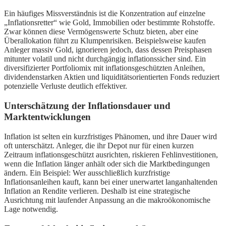
Ein häufiges Missverständnis ist die Konzentration auf einzelne
„Inflationsretter“ wie Gold, Immobilien oder bestimmte Rohstoffe.
Zwar können diese Vermögenswerte Schutz bieten, aber eine
Überallokation führt zu Klumpenrisiken. Beispielsweise kaufen
Anleger massiv Gold, ignorieren jedoch, dass dessen Preisphasen
mitunter volatil und nicht durchgängig inflationssicher sind. Ein
diversifizierter Portfoliomix mit inflationsgeschützten Anleihen,
dividendenstarken Aktien und liquiditätsorientierten Fonds reduziert
potenzielle Verluste deutlich effektiver.
Unterschätzung der Inflationsdauer und
Marktentwicklungen
Inflation ist selten ein kurzfristiges Phänomen, und ihre Dauer wird
oft unterschätzt. Anleger, die ihr Depot nur für einen kurzen
Zeitraum inflationsgeschützt ausrichten, riskieren Fehlinvestitionen,
wenn die Inflation länger anhält oder sich die Marktbedingungen
ändern. Ein Beispiel: Wer ausschließlich kurzfristige
Inflationsanleihen kauft, kann bei einer unerwartet langanhaltenden
Inflation an Rendite verlieren. Deshalb ist eine strategische
Ausrichtung mit laufender Anpassung an die makroökonomische
Lage notwendig.