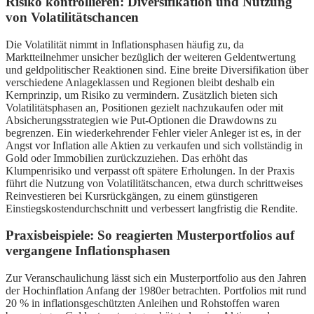
Risiko kontrollieren: Diversifikation und Nutzung
von Volatilitätschancen
Die Volatilität nimmt in Inflationsphasen häufig zu, da
Marktteilnehmer unsicher bezüglich der weiteren Geldentwertung
und geldpolitischer Reaktionen sind. Eine breite Diversifikation über
verschiedene Anlageklassen und Regionen bleibt deshalb ein
Kernprinzip, um Risiko zu vermindern. Zusätzlich bieten sich
Volatilitätsphasen an, Positionen gezielt nachzukaufen oder mit
Absicherungsstrategien wie Put-Optionen die Drawdowns zu
begrenzen. Ein wiederkehrender Fehler vieler Anleger ist es, in der
Angst vor Inflation alle Aktien zu verkaufen und sich vollständig in
Gold oder Immobilien zurückzuziehen. Das erhöht das
Klumpenrisiko und verpasst oft spätere Erholungen. In der Praxis
führt die Nutzung von Volatilitätschancen, etwa durch schrittweises
Reinvestieren bei Kursrückgängen, zu einem günstigeren
Einstiegskostendurchschnitt und verbessert langfristig die Rendite.
Praxisbeispiele: So reagierten Musterportfolios auf
vergangene Inflationsphasen
Zur Veranschaulichung lässt sich ein Musterportfolio aus den Jahren
der Hochinflation Anfang der 1980er betrachten. Portfolios mit rund
20 % in inflationsgeschützten Anleihen und Rohstoffen waren