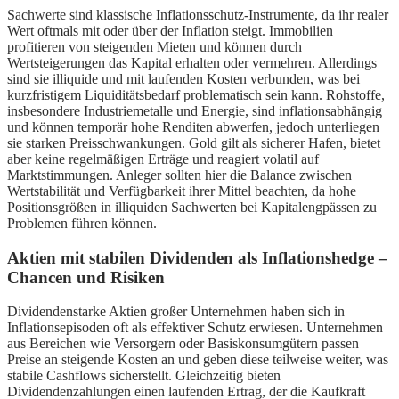
Sachwerte sind klassische Inflationsschutz-Instrumente, da ihr realer
Wert oftmals mit oder über der Inflation steigt. Immobilien
profitieren von steigenden Mieten und können durch
Wertsteigerungen das Kapital erhalten oder vermehren. Allerdings
sind sie illiquide und mit laufenden Kosten verbunden, was bei
kurzfristigem Liquiditätsbedarf problematisch sein kann. Rohstoffe,
insbesondere Industriemetalle und Energie, sind inflationsabhängig
und können temporär hohe Renditen abwerfen, jedoch unterliegen
sie starken Preisschwankungen. Gold gilt als sicherer Hafen, bietet
aber keine regelmäßigen Erträge und reagiert volatil auf
Marktstimmungen. Anleger sollten hier die Balance zwischen
Wertstabilität und Verfügbarkeit ihrer Mittel beachten, da hohe
Positionsgrößen in illiquiden Sachwerten bei Kapitalengpässen zu
Problemen führen können.
Aktien mit stabilen Dividenden als Inflationshedge –
Chancen und Risiken
Dividendenstarke Aktien großer Unternehmen haben sich in
Inflationsepisoden oft als effektiver Schutz erwiesen. Unternehmen
aus Bereichen wie Versorgern oder Basiskonsumgütern passen
Preise an steigende Kosten an und geben diese teilweise weiter, was
stabile Cashflows sicherstellt. Gleichzeitig bieten
Dividendenzahlungen einen laufenden Ertrag, der die Kaufkraft