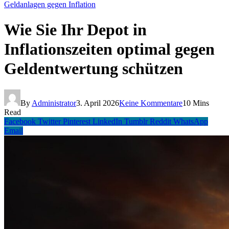
Geldanlagen gegen Inflation
Wie Sie Ihr Depot in
Inflationszeiten optimal gegen
Geldentwertung schützen
By
Administrator
3. April 2026
Keine Kommentare
10 Mins
Read
Facebook
Twitter
Pinterest
LinkedIn
Tumblr
Reddit
WhatsApp
Email