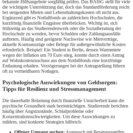
bekannte Hilfsangebote sorgfältig prüfen. Das BAföG stellt für viele
die wichtigste Unterstützung dar, doch das Standardförderung reicht
bei steigenden Mieten und Lebenshaltungskosten oft nicht aus.
Ergänzend gibt es Notfallfonds an zahlreichen Hochschulen, die
kurzfristig finanzielle Engpässe überbrücken. Wichtig ist, sich
frühzeitig an das Studierendenwerk oder die Sozialberatung der
Hochschule zu wenden, bevor Schulden oder Zahlungsausfälle
auftreten. Häufig sind geeignete Nachweise wie Mietverträge,
aktuelle Kontoauszüge oder Belege für außergewöhnliche Kosten
erforderlich. Beispiel: Ein Student in Berlin, dessen Warmmiete
wegen der Inflation um 70 Euro stieg, konnte durch einen Antrag
auf Wohnkostenzuschuss aus dem Notfallfonds eine kurzfristige
Entlastung erhalten. Verzögerungen bei der Antragstellung führen
oft zu vermeidbaren Notlagen.
Psychologische Auswirkungen von Geldsorgen:
Tipps für Resilienz und Stressmanagement
Die dauerhafte Belastung durch finanzielle Unsicherheit kann die
psychische Gesundheit stark beeinträchtigen. Studierende berichten
häufig über Angstzustände, Schlafprobleme oder
Konzentrationsschwierigkeiten. Um diese Auswirkungen zu
mildern, sind konkrete Strategien hilfreich:
Offener Umgang suchen:
Austausch mit Beratungsstellen