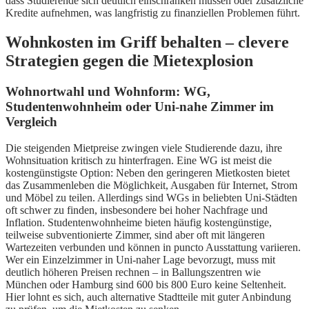
dass Studierende sich deutlich einschränken müssen oder zusätzliche
Kredite aufnehmen, was langfristig zu finanziellen Problemen führt.
Wohnkosten im Griff behalten – clevere
Strategien gegen die Mietexplosion
Wohnortwahl und Wohnform: WG,
Studentenwohnheim oder Uni-nahe Zimmer im
Vergleich
Die steigenden Mietpreise zwingen viele Studierende dazu, ihre
Wohnsituation kritisch zu hinterfragen. Eine WG ist meist die
kostengünstigste Option: Neben den geringeren Mietkosten bietet
das Zusammenleben die Möglichkeit, Ausgaben für Internet, Strom
und Möbel zu teilen. Allerdings sind WGs in beliebten Uni-Städten
oft schwer zu finden, insbesondere bei hoher Nachfrage und
Inflation. Studentenwohnheime bieten häufig kostengünstige,
teilweise subventionierte Zimmer, sind aber oft mit längeren
Wartezeiten verbunden und können in puncto Ausstattung variieren.
Wer ein Einzelzimmer in Uni-naher Lage bevorzugt, muss mit
deutlich höheren Preisen rechnen – in Ballungszentren wie
München oder Hamburg sind 600 bis 800 Euro keine Seltenheit.
Hier lohnt es sich, auch alternative Stadtteile mit guter Anbindung