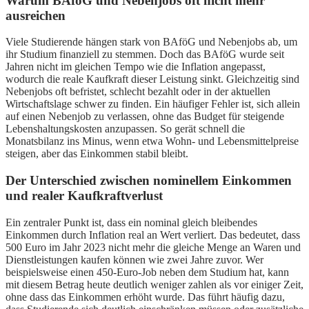
Warum BAföG und Nebenjobs oft nicht mehr
ausreichen
Viele Studierende hängen stark von BAföG und Nebenjobs ab, um
ihr Studium finanziell zu stemmen. Doch das BAföG wurde seit
Jahren nicht im gleichen Tempo wie die Inflation angepasst,
wodurch die reale Kaufkraft dieser Leistung sinkt. Gleichzeitig sind
Nebenjobs oft befristet, schlecht bezahlt oder in der aktuellen
Wirtschaftslage schwer zu finden. Ein häufiger Fehler ist, sich allein
auf einen Nebenjob zu verlassen, ohne das Budget für steigende
Lebenshaltungskosten anzupassen. So gerät schnell die
Monatsbilanz ins Minus, wenn etwa Wohn- und Lebensmittelpreise
steigen, aber das Einkommen stabil bleibt.
Der Unterschied zwischen nominellem Einkommen
und realer Kaufkraftverlust
Ein zentraler Punkt ist, dass ein nominal gleich bleibendes
Einkommen durch Inflation real an Wert verliert. Das bedeutet, dass
500 Euro im Jahr 2023 nicht mehr die gleiche Menge an Waren und
Dienstleistungen kaufen können wie zwei Jahre zuvor. Wer
beispielsweise einen 450-Euro-Job neben dem Studium hat, kann
mit diesem Betrag heute deutlich weniger zahlen als vor einiger Zeit,
ohne dass das Einkommen erhöht wurde. Das führt häufig dazu,