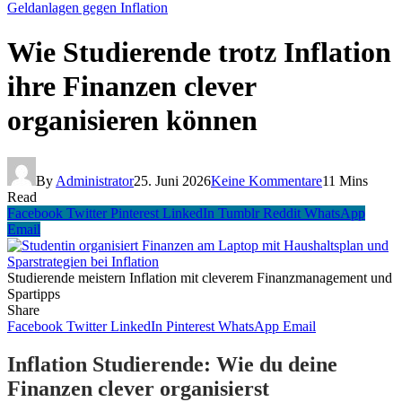
Geldanlagen gegen Inflation
Wie Studierende trotz Inflation
ihre Finanzen clever
organisieren können
By
Administrator
25. Juni 2026
Keine Kommentare
11 Mins
Read
Facebook
Twitter
Pinterest
LinkedIn
Tumblr
Reddit
WhatsApp
Email
Studierende meistern Inflation mit cleverem Finanzmanagement und
Spartipps
Share
Facebook
Twitter
LinkedIn
Pinterest
WhatsApp
Email
Inflation Studierende: Wie du deine
Finanzen clever organisierst