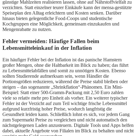
günstige Mahlzeiten realisieren lassen, ohne auf Nährstoffvielfalt zu
verzichten. Statt einzelner teurer Einkäufe kann der mensa-gestützte
Speiseplan den Alltag erleichtern und Kosten senken. Darüber
hinaus bieten gelegentliche Food-Coops und studentische
Kochgruppen eine Möglichkeit, gemeinsam einzukaufen und
Mengenrabatte zu nutzen.
Fehler vermeiden: Häufige Fallen beim
Lebensmitteleinkauf in der Inflation
Ein häufiger Fehler bei der Inflation ist das panische Hamstern
großer Mengen, ohne die Haltbarkeit im Blick zu haben; das führt
zu Lebensmittelabfällen und somit zu unnötigen Kosten. Ebenso
sollten Studierende aufmerksam sein, wenn Händler die
Portionsgrößen reduzieren, während die Preise stabil bleiben oder
steigen – das sogenannte „Shrinkflation“-Phänomen. Ein Mini-
Beispiel: Statt einer 500-Gramm-Packung mit 2,50 Euro zahlen
viele so relativ mehr pro Einheit als vorher. Ein weiterer typischer
Fehler ist der Verzicht auf zum Teil wichtige frische Lebensmittel
aufgrund kurzfristig hoher Preise, wodurch langfristig die
Gesundheit leiden kann. Schließlich lohnt es sich, vor jedem Gang
zum Supermarkt Preise zu vergleichen und nicht automatisch den
nächstgelegenen Laden anzusteuern. Digitale Tools und Apps helfen
dabei, aktuelle Angebote von Filialen im Blick zu behalten und nicht