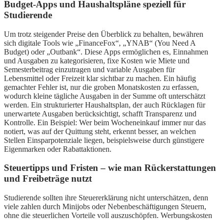
Budget-Apps und Haushaltspläne speziell für
Studierende
Um trotz steigender Preise den Überblick zu behalten, bewähren
sich digitale Tools wie „FinanceFox“, „YNAB“ (You Need A
Budget) oder „Outbank“. Diese Apps ermöglichen es, Einnahmen
und Ausgaben zu kategorisieren, fixe Kosten wie Miete und
Semesterbeitrag einzutragen und variable Ausgaben für
Lebensmittel oder Freizeit klar sichtbar zu machen. Ein häufig
gemachter Fehler ist, nur die groben Monatskosten zu erfassen,
wodurch kleine tägliche Ausgaben in der Summe oft unterschätzt
werden. Ein strukturierter Haushaltsplan, der auch Rücklagen für
unerwartete Ausgaben berücksichtigt, schafft Transparenz und
Kontrolle. Ein Beispiel: Wer beim Wocheneinkauf immer nur das
notiert, was auf der Quittung steht, erkennt besser, an welchen
Stellen Einsparpotenziale liegen, beispielsweise durch günstigere
Eigenmarken oder Rabattaktionen.
Steuertipps und Fristen – wie man Rückerstattungen
und Freibeträge nutzt
Studierende sollten ihre Steuererklärung nicht unterschätzen, denn
viele zahlen durch Minijobs oder Nebenbeschäftigungen Steuern,
ohne die steuerlichen Vorteile voll auszuschöpfen. Werbungskosten