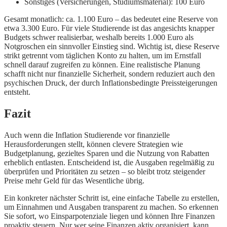
Sonstiges (Versicherungen, Studiumsmaterial): 100 Euro
Gesamt monatlich: ca. 1.100 Euro – das bedeutet eine Reserve von
etwa 3.300 Euro. Für viele Studierende ist das angesichts knapper
Budgets schwer realisierbar, weshalb bereits 1.000 Euro als
Notgroschen ein sinnvoller Einstieg sind. Wichtig ist, diese Reserve
strikt getrennt vom täglichen Konto zu halten, um im Ernstfall
schnell darauf zugreifen zu können. Eine realistische Planung
schafft nicht nur finanzielle Sicherheit, sondern reduziert auch den
psychischen Druck, der durch Inflationsbedingte Preissteigerungen
entsteht.
Fazit
Auch wenn die Inflation Studierende vor finanzielle
Herausforderungen stellt, können clevere Strategien wie
Budgetplanung, gezieltes Sparen und die Nutzung von Rabatten
erheblich entlasten. Entscheidend ist, die Ausgaben regelmäßig zu
überprüfen und Prioritäten zu setzen – so bleibt trotz steigender
Preise mehr Geld für das Wesentliche übrig.
Ein konkreter nächster Schritt ist, eine einfache Tabelle zu erstellen,
um Einnahmen und Ausgaben transparent zu machen. So erkennen
Sie sofort, wo Einsparpotenziale liegen und können Ihre Finanzen
proaktiv steuern. Nur wer seine Finanzen aktiv organisiert, kann