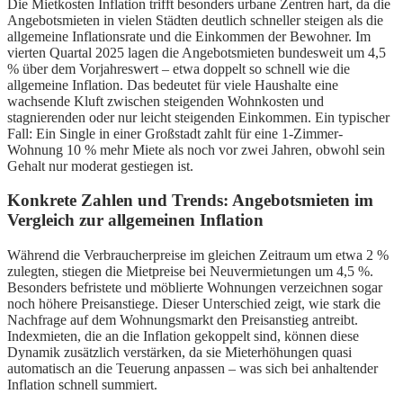
Die Mietkosten Inflation trifft besonders urbane Zentren hart, da die
Angebotsmieten in vielen Städten deutlich schneller steigen als die
allgemeine Inflationsrate und die Einkommen der Bewohner. Im
vierten Quartal 2025 lagen die Angebotsmieten bundesweit um 4,5
% über dem Vorjahreswert – etwa doppelt so schnell wie die
allgemeine Inflation. Das bedeutet für viele Haushalte eine
wachsende Kluft zwischen steigenden Wohnkosten und
stagnierenden oder nur leicht steigenden Einkommen. Ein typischer
Fall: Ein Single in einer Großstadt zahlt für eine 1-Zimmer-
Wohnung 10 % mehr Miete als noch vor zwei Jahren, obwohl sein
Gehalt nur moderat gestiegen ist.
Konkrete Zahlen und Trends: Angebotsmieten im
Vergleich zur allgemeinen Inflation
Während die Verbraucherpreise im gleichen Zeitraum um etwa 2 %
zulegten, stiegen die Mietpreise bei Neuvermietungen um 4,5 %.
Besonders befristete und möblierte Wohnungen verzeichnen sogar
noch höhere Preisanstiege. Dieser Unterschied zeigt, wie stark die
Nachfrage auf dem Wohnungsmarkt den Preisanstieg antreibt.
Indexmieten, die an die Inflation gekoppelt sind, können diese
Dynamik zusätzlich verstärken, da sie Mieterhöhungen quasi
automatisch an die Teuerung anpassen – was sich bei anhaltender
Inflation schnell summiert.