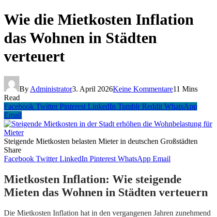
Wie die Mietkosten Inflation
das Wohnen in Städten
verteuert
By
Administrator
3. April 2026
Keine Kommentare
11 Mins
Read
Facebook
Twitter
Pinterest
LinkedIn
Tumblr
Reddit
WhatsApp
Email
Steigende Mietkosten belasten Mieter in deutschen Großstädten
Share
Facebook
Twitter
LinkedIn
Pinterest
WhatsApp
Email
Mietkosten Inflation: Wie steigende
Mieten das Wohnen in Städten verteuern
Die Mietkosten Inflation hat in den vergangenen Jahren zunehmend