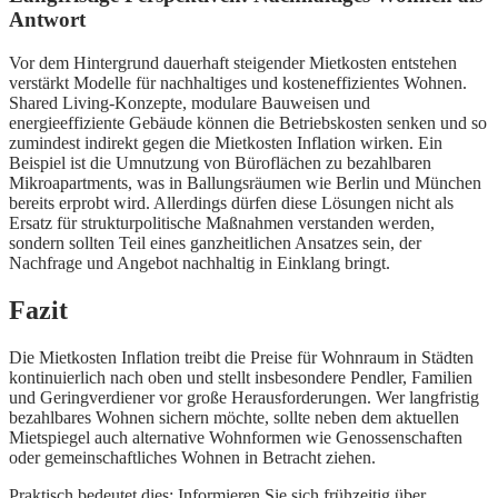
Antwort
Vor dem Hintergrund dauerhaft steigender Mietkosten entstehen
verstärkt Modelle für nachhaltiges und kosteneffizientes Wohnen.
Shared Living-Konzepte, modulare Bauweisen und
energieeffiziente Gebäude können die Betriebskosten senken und so
zumindest indirekt gegen die Mietkosten Inflation wirken. Ein
Beispiel ist die Umnutzung von Büroflächen zu bezahlbaren
Mikroapartments, was in Ballungsräumen wie Berlin und München
bereits erprobt wird. Allerdings dürfen diese Lösungen nicht als
Ersatz für strukturpolitische Maßnahmen verstanden werden,
sondern sollten Teil eines ganzheitlichen Ansatzes sein, der
Nachfrage und Angebot nachhaltig in Einklang bringt.
Fazit
Die Mietkosten Inflation treibt die Preise für Wohnraum in Städten
kontinuierlich nach oben und stellt insbesondere Pendler, Familien
und Geringverdiener vor große Herausforderungen. Wer langfristig
bezahlbares Wohnen sichern möchte, sollte neben dem aktuellen
Mietspiegel auch alternative Wohnformen wie Genossenschaften
oder gemeinschaftliches Wohnen in Betracht ziehen.
Praktisch bedeutet dies: Informieren Sie sich frühzeitig über