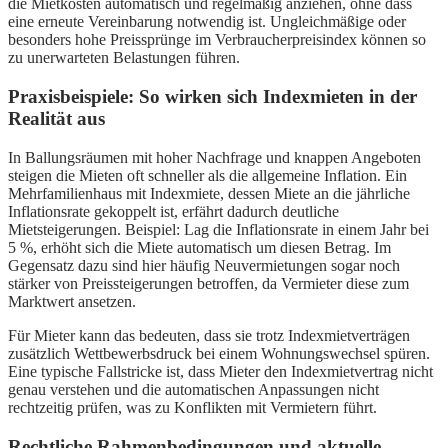
die Mietkosten automatisch und regelmäßig anziehen, ohne dass
eine erneute Vereinbarung notwendig ist. Ungleichmäßige oder
besonders hohe Preissprünge im Verbraucherpreisindex können so
zu unerwarteten Belastungen führen.
Praxisbeispiele: So wirken sich Indexmieten in der
Realität aus
In Ballungsräumen mit hoher Nachfrage und knappen Angeboten
steigen die Mieten oft schneller als die allgemeine Inflation. Ein
Mehrfamilienhaus mit Indexmiete, dessen Miete an die jährliche
Inflationsrate gekoppelt ist, erfährt dadurch deutliche
Mietsteigerungen. Beispiel: Lag die Inflationsrate in einem Jahr bei
5 %, erhöht sich die Miete automatisch um diesen Betrag. Im
Gegensatz dazu sind hier häufig Neuvermietungen sogar noch
stärker von Preissteigerungen betroffen, da Vermieter diese zum
Marktwert ansetzen.
Für Mieter kann das bedeuten, dass sie trotz Indexmietverträgen
zusätzlich Wettbewerbsdruck bei einem Wohnungswechsel spüren.
Eine typische Fallstricke ist, dass Mieter den Indexmietvertrag nicht
genau verstehen und die automatischen Anpassungen nicht
rechtzeitig prüfen, was zu Konflikten mit Vermietern führt.
Rechtliche Rahmenbedingungen und aktuelle