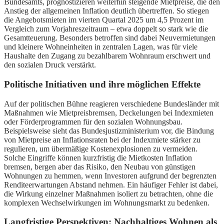
Bundesamts, prognostizieren weiterhin steigende Mietpreise, die den
Anstieg der allgemeinen Inflation deutlich übertreffen. So stiegen
die Angebotsmieten im vierten Quartal 2025 um 4,5 Prozent im
Vergleich zum Vorjahreszeitraum – etwa doppelt so stark wie die
Gesamtteuerung. Besonders betroffen sind dabei Neuvermietungen
und kleinere Wohneinheiten in zentralen Lagen, was für viele
Haushalte den Zugang zu bezahlbarem Wohnraum erschwert und
den sozialen Druck verstärkt.
Politische Initiativen und ihre möglichen Effekte
Auf der politischen Bühne reagieren verschiedene Bundesländer mit
Maßnahmen wie Mietpreisbremsen, Deckelungen bei Indexmieten
oder Förderprogrammen für den sozialen Wohnungsbau.
Beispielsweise sieht das Bundesjustizministerium vor, die Bindung
von Mietpreise an Inflationsraten bei der Indexmiete stärker zu
regulieren, um übermäßige Kostenexplosionen zu vermeiden.
Solche Eingriffe können kurzfristig die Mietkosten Inflation
bremsen, bergen aber das Risiko, den Neubau von günstigen
Wohnungen zu hemmen, wenn Investoren aufgrund der begrenzten
Renditeerwartungen Abstand nehmen. Ein häufiger Fehler ist dabei,
die Wirkung einzelner Maßnahmen isoliert zu betrachten, ohne die
komplexen Wechselwirkungen im Wohnungsmarkt zu bedenken.
Langfristige Perspektiven: Nachhaltiges Wohnen als