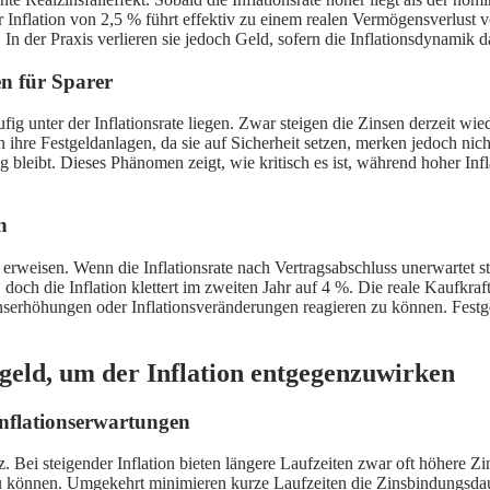
r Inflation von 2,5 % führt effektiv zu einem realen Vermögensverlust 
. In der Praxis verlieren sie jedoch Geld, sofern die Inflationsdynamik 
n für Sparer
ig unter der Inflationsrate liegen. Zwar steigen die Zinsen derzeit wi
ihre Festgeldanlagen, da sie auf Sicherheit setzen, merken jedoch nicht,
ng bleibt. Dieses Phänomen zeigt, wie kritisch es ist, während hoher I
n
erweisen. Wenn die Inflationsrate nach Vertragsabschluss unerwartet stei
, doch die Inflation klettert im zweiten Jahr auf 4 %. Die reale Kaufkra
f Zinserhöhungen oder Inflationsveränderungen reagieren zu können. Fest
tgeld, um der Inflation entgegenzuwirken
Inflationserwartungen
z. Bei steigender Inflation bieten längere Laufzeiten zwar oft höhere Z
u können. Umgekehrt minimieren kurze Laufzeiten die Zinsbindungsdauer