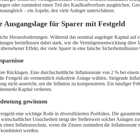
ion liegen oder zumindest einen Teil des Kaufkraftverlusts ausgleichen
sausgleich – ein Aspekt, den viele Anleger unterschätzen.
e Ausgangslage für Sparer mit Festgeld
ebliche Herausforderungen. Während das nominal angelegte Kapital auf e
artungen beeinflussen dabei stark, wie die Vermögensentwicklung über
 übersehener Effekt, der viele Sparer in eine falsche Sicherheitsillusio
sparnisse
 ihre Rücklagen. Eine durchschnittliche Inflationsrate von 2 % bei einem
 die Festgeld als vermeintlich risikofreie Anlage wählen. Steigende Infl
ng nicht ausreicht, um die Inflation zu kompensieren. Ein häufiger Fehl
nbemerkt Kapital verlieren.
edeutung gewinnen
estgeld eine wichtige Rolle in diversifizierten Portfolios. Die garanti
 wirtschaftlicher Unsicherheit steigt der Stellenwert solcher Anlagen zu
 einen Inflationsschutz, wenn die Zinsen zumindest die Inflationsrate err
n kombiniert werden.