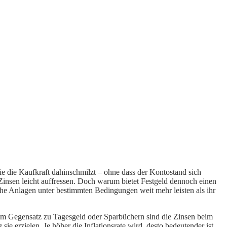
wie die Kaufkraft dahinschmilzt – ohne dass der Kontostand sich
 Zinsen leicht auffressen. Doch warum bietet Festgeld dennoch einen
sche Anlagen unter bestimmten Bedingungen weit mehr leisten als ihr
ge. Im Gegensatz zu Tagesgeld oder Sparbüchern sind die Zinsen beim
ie erzielen. Je höher die Inflationsrate wird, desto bedeutender ist