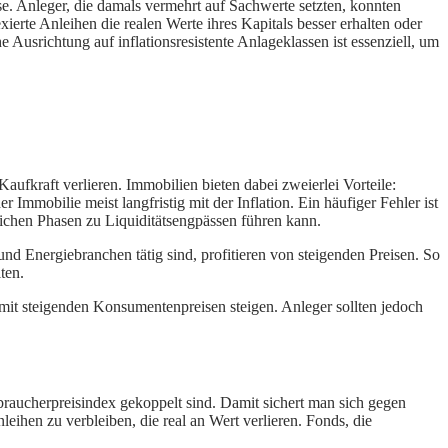
se. Anleger, die damals vermehrt auf Sachwerte setzten, konnten
exierte Anleihen die realen Werte ihres Kapitals besser erhalten oder
e Ausrichtung auf inflationsresistente Anlageklassen ist essenziell, um
ufkraft verlieren. Immobilien bieten dabei zweierlei Vorteile:
 Immobilie meist langfristig mit der Inflation. Ein häufiger Fehler ist
reichen Phasen zu Liquiditätsengpässen führen kann.
nd Energiebranchen tätig sind, profitieren von steigenden Preisen. So
ten.
tt mit steigenden Konsumentenpreisen steigen. Anleger sollten jedoch
rbraucherpreisindex gekoppelt sind. Damit sichert man sich gegen
nleihen zu verbleiben, die real an Wert verlieren. Fonds, die