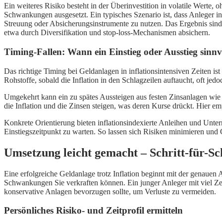
Ein weiteres Risiko besteht in der Überinvestition in volatile Werte,
Schwankungen ausgesetzt. Ein typisches Szenario ist, dass Anleger in
Streuung oder Absicherungsinstrumente zu nutzen. Das Ergebnis sind o
etwa durch Diversifikation und stop-loss-Mechanismen absichern.
Timing-Fallen: Wann ein Einstieg oder Ausstieg sinnvo
Das richtige Timing bei Geldanlagen in inflationsintensiven Zeiten ist
Rohstoffe, sobald die Inflation in den Schlagzeilen auftaucht, oft jed
Umgekehrt kann ein zu spätes Aussteigen aus festen Zinsanlagen wie A
die Inflation und die Zinsen steigen, was deren Kurse drückt. Hier e
Konkrete Orientierung bieten inflationsindexierte Anleihen und Unter
Einstiegszeitpunkt zu warten. So lassen sich Risiken minimieren und 
Umsetzung leicht gemacht – Schritt-für-Sch
Eine erfolgreiche Geldanlage trotz Inflation beginnt mit der genauen 
Schwankungen Sie verkraften können. Ein junger Anleger mit viel Zei
konservative Anlagen bevorzugen sollte, um Verluste zu vermeiden.
Persönliches Risiko- und Zeitprofil ermitteln