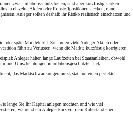
nnen zwar Inflationsschutz bieten, sind aber kurzfristig starken
lios in einzelne Aktien oder Rohstoffpositionen stecken, ohne
issen. Anleger sollten deshalb ihr Risiko realistisch einschätzen und
hte oder späte Markteintritt. So kaufen viele Anleger Aktien oder
estition führt zu Verlusten, wenn die Märkte kurzfristig korrigieren.
eispiel: Anleger halten lange Laufzeiten bei Staatsanleihen, obwohl
tur und Umschichtungen in inflationsgeschützte Titel.
stment, das Marktschwankungen nutzt, statt auf einen perfekten
 wie lange Sie Ihr Kapital anlegen möchten und wie viel
nvestieren, während ein Anleger kurz vor dem Ruhestand eher