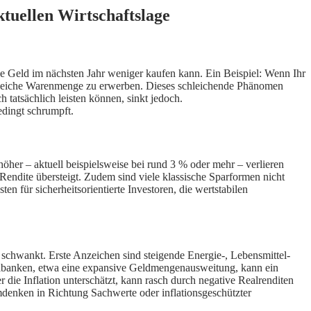
ktuellen Wirtschaftslage
enge Geld im nächsten Jahr weniger kaufen kann. Ein Beispiel: Wenn Ihr
ie gleiche Warenmenge zu erwerben. Dieses schleichende Phänomen
h tatsächlich leisten können, sinkt jedoch.
edingt schrumpft.
höher – aktuell beispielsweise bei rund 3 % oder mehr – verlieren
te Rendite übersteigt. Zudem sind viele klassische Sparformen nicht
ten für sicherheitsorientierte Investoren, die wertstabilen
k schwankt. Erste Anzeichen sind steigende Energie-, Lebensmittel-
tralbanken, etwa eine expansive Geldmengenausweitung, kann ein
 die Inflation unterschätzt, kann rasch durch negative Realrenditen
denken in Richtung Sachwerte oder inflationsgeschützter