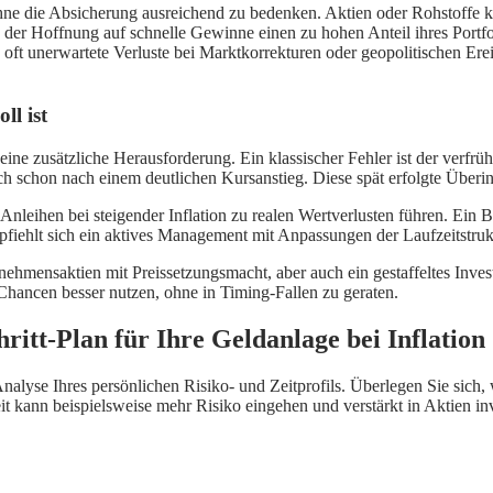
 ohne die Absicherung ausreichend zu bedenken. Aktien oder Rohstoffe kö
 der Hoffnung auf schnelle Gewinne einen zu hohen Anteil ihres Portfo
ft unerwartete Verluste bei Marktkorrekturen oder geopolitischen Ereign
ll ist
 eine zusätzliche Herausforderung. Ein klassischer Fehler ist der verfrü
och schon nach einem deutlichen Kursanstieg. Diese spät erfolgte Überinv
nleihen bei steigender Inflation zu realen Wertverlusten führen. Ein B
mpfiehlt sich ein aktives Management mit Anpassungen der Laufzeitstruk
nehmensaktien mit Preissetzungsmacht, aber auch ein gestaffeltes Inve
Chancen besser nutzen, ohne in Timing-Fallen zu geraten.
ritt-Plan für Ihre Geldanlage bei Inflation
Analyse Ihres persönlichen Risiko- und Zeitprofils. Überlegen Sie sich,
t kann beispielsweise mehr Risiko eingehen und verstärkt in Aktien i