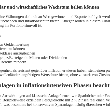
lar und wirtschaftliches Wachstum helfen können
 ihre Währungen dadurch an Wert gewinnen und Exporte beflügelt werd
techancen und Inflationsschutz bieten. Anleger sollten in diesem Zus
ins Portfolio sinnvoll ist.
n
von Geldentwertung
gieren zu können
ageklasse auszugleichen
gen, z.B. steigende Mieten oder Dividenden
 Rendite mindern
nheit als resistent gegenüber Inflation erwiesen haben, stellt einen pr
chwellenländer langfristigen Wertschutz bieten, ohne zu stark von Zi
lagen in inflationsintensiven Phasen beach
chen Auswirkungen auf klassische Anlageformen wie Sparbücher oder Fes
eispielsweise erzielt ein Festgeldkonto mit 2 % Zinsen real einen Ver
pft, was besonders bei konservativen Sparanlagen häufig übersehen wird