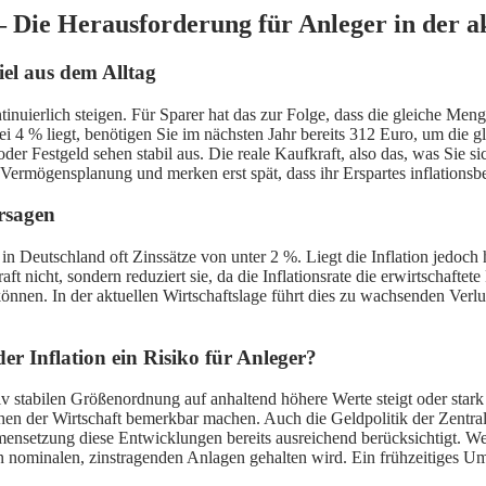
 – Die Herausforderung für Anleger in der a
iel aus dem Alltag
ntinuierlich steigen. Für Sparer hat das zur Folge, dass die gleiche M
bei 4 % liegt, benötigen Sie im nächsten Jahr bereits 312 Euro, um d
r Festgeld sehen stabil aus. Die reale Kaufkraft, also das, was Sie sic
 Vermögensplanung und merken erst spät, dass ihr Erspartes inflationsb
rsagen
n Deutschland oft Zinssätze von unter 2 %. Liegt die Inflation jedoch 
ft nicht, sondern reduziert sie, da die Inflationsrate die erwirtschafte
 können. In der aktuellen Wirtschaftslage führt dies zu wachsenden Verlus
r Inflation ein Risiko für Anleger?
tiv stabilen Größenordnung auf anhaltend höhere Werte steigt oder star
eichen der Wirtschaft bemerkbar machen. Auch die Geldpolitik der Zen
mensetzung diese Entwicklungen bereits ausreichend berücksichtigt. Wer
nominalen, zinstragenden Anlagen gehalten wird. Ein frühzeitiges Um