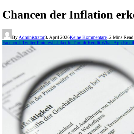
Chancen der Inflation erk
By
Administrator
3. April 2026
Keine Kommentare
12 Mins Read
Facebook
Twitter
Pinterest
LinkedIn
Tumblr
Reddit
WhatsApp
Email