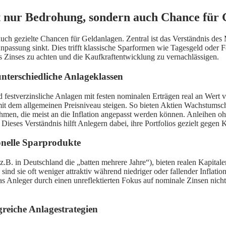
t nur Bedrohung, sondern auch Chance für 
auch gezielte Chancen für Geldanlagen. Zentral ist das Verständnis des
assung sinkt. Dies trifft klassische Sparformen wie Tagesgeld oder Fe
 des Zinses zu achten und die Kaufkraftentwicklung zu vernachlässigen.
nterschiedliche Anlageklassen
d festverzinsliche Anlagen mit festen nominalen Erträgen real an Wert v
all mit dem allgemeinen Preisniveau steigen. So bieten Aktien Wachstu
hmen, die meist an die Inflation angepasst werden können. Anleihen oh
ieses Verständnis hilft Anlegern dabei, ihre Portfolios gezielt gegen K
ionelle Sparprodukte
 (z.B. in Deutschland die „batten mehrere Jahre“), bieten realen Kapit
ind sie oft weniger attraktiv während niedriger oder fallender Inflation,
 was Anleger durch einen unreflektierten Fokus auf nominale Zinsen nich
greiche Anlagestrategien