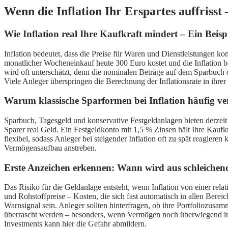
Wenn die Inflation Ihr Erspartes auffrisst
Wie Inflation real Ihre Kaufkraft mindert – Ein Beisp
Inflation bedeutet, dass die Preise für Waren und Dienstleistungen ko
monatlicher Wocheneinkauf heute 300 Euro kostet und die Inflation 
wird oft unterschätzt, denn die nominalen Beträge auf dem Sparbuch ode
Viele Anleger überspringen die Berechnung der Inflationsrate in ihrer
Warum klassische Sparformen bei Inflation häufig ve
Sparbuch, Tagesgeld und konservative Festgeldanlagen bieten derzeit i
Sparer real Geld. Ein Festgeldkonto mit 1,5 % Zinsen hält Ihre Kaufkra
flexibel, sodass Anleger bei steigender Inflation oft zu spät reagieren
Vermögensaufbau anstreben.
Erste Anzeichen erkennen: Wann wird aus schleichende
Das Risiko für die Geldanlage entsteht, wenn Inflation von einer rela
und Rohstoffpreise – Kosten, die sich fast automatisch in allen Ber
Warnsignal sein. Anleger sollten hinterfragen, ob ihre Portfoliozusam
überrascht werden – besonders, wenn Vermögen noch überwiegend in 
Investments kann hier die Gefahr abmildern.