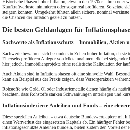
Historische Phasen hoher Inflation, etwa in den 1970er Jahren oder w
Kaufkraftverluste minimieren oder sogar real profitieren. So zeigte sic
steigern konnten. Umgekehrt führten allein sichere, nominal verzinste 
die Chancen der Inflation gezielt zu nutzen.
Die besten Geldanlagen für Inflationsphas
Sachwerte als Inflationsschutz – Immobilien, Aktien 
Sachwerte bewähren sich besonders in Zeiten hoher Inflation, da sie 
Einerseits profitieren Anleger von Mieteinnahmen, die bei steigender In
hier jedoch, Immobilienprojekte ohne realistische Kalkulation der la
Auch Aktien sind in Inflationsphasen oft eine sinnvolle Wahl. Besond
kann ein Beispiel aus der Praxis zeigen, dass Versorgeraktien währen
Rohstoffe wie Gold, Öl oder Industriemetalle dienen häufig als natürl
beachten, dass Rohstoffe starken Schwankungen unterliegen und kurzf
Inflationsindexierte Anleihen und Fonds – eine clevere
Diese speziellen Anleihen – etwa deutsche Bundeswertpapiere mit Infl
einen Wertverlust des eingesetzten Kapitals ab. Ein häufiger Fehler bei
inflationsgeschützte Anleihen bündeln, bieten zudem den Vorteil der 