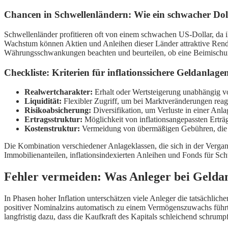
Chancen in Schwellenländern: Wie ein schwacher Dol
Schwellenländer profitieren oft von einem schwachen US-Dollar, da
Wachstum können Aktien und Anleihen dieser Länder attraktive Rendi
Währungsschwankungen beachten und beurteilen, ob eine Beimischung 
Checkliste: Kriterien für inflationssichere Geldanlage
Realwertcharakter:
Erhalt oder Wertsteigerung unabhängig 
Liquidität:
Flexibler Zugriff, um bei Marktveränderungen rea
Risikoabsicherung:
Diversifikation, um Verluste in einer Anl
Ertragsstruktur:
Möglichkeit von inflationsangepassten Erträ
Kostenstruktur:
Vermeidung von übermäßigen Gebühren, die
Die Kombination verschiedener Anlageklassen, die sich in der Vergange
Immobilienanteilen, inflationsindexierten Anleihen und Fonds für S
Fehler vermeiden: Was Anleger bei Geldan
In Phasen hoher Inflation unterschätzen viele Anleger die tatsächli
positiver Nominalzins automatisch zu einem Vermögenszuwachs führt. B
langfristig dazu, dass die Kaufkraft des Kapitals schleichend schrum