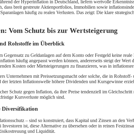
ährend der Hyperinflation in Deutschland, liefern wertvolle Erkenntnis
h, dass breit gestreute Aktienportfolios, Immobilien sowie inflationsind
Sparanlagen häufig zu realen Verlusten. Das zeigt: Die klare strategisch
en: Vom Schutz bis zur Wertsteigerung
und Rohstoffe im Überblick
im Gegensatz zu Geldanlagen auf dem Konto oder Festgeld keine reale Ka
flation häufig angepasst werden können, andererseits steigt der Wert der
ufenden Kosten oder Mietsteigerungen zu finanzieren, was in inflations
ers Unternehmen mit Preissetzungsmacht oder solche, die in Rohstoff- u
d der letzten Inflationswelle höhere Dividenden und Kursgewinne erziel
icher Schutz gegen Inflation, da ihre Preise tendenziell im Gleichschri
ristige Kursverluste möglich sind.
 Diversifikation
ationsschutz – sind so konstruiert, dass Kapital und Zinsen an den Ve
 Investoren ist, diese Alternative zu übersehen oder in reinen Festzinsa
Risikostreuung und Liquidität.