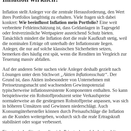
Inflation stellt Anleger vor die zentrale Herausforderung, den Wert
ihres Portfolios langfristig zu erhalten. Viele fragen sich dabei
konkret:
Wie beeinflusst Inflation mein Portfolio?
Eine weit
verbreitete Fehleinschätzung ist, dass Geldanlagen in Tagesgeld
oder festverzinsliche Wertpapiere ausreichend Schutz bieten.
Tatsächlich mindert die Inflation dort die reale Kaufkraft stetig, weil
die nominalen Erträge oft unterhalb der Inflationsrate liegen.
Anleger, die nur auf solche klassischen Sicherheiten setzen,
bemerken dies häufig erst spät, wenn die Renditen im Vergleich zur
Teuerung massiv abfallen.
Auf der anderen Seite suchen viele Anleger deshalb gezielt nach
Lösungen unter dem Stichwort
„Aktien Inflationsschutz“
. Der
Grund ist, dass Aktien insbesondere von Unternehmen mit
Preissetzungsmacht und wachsendem Gewinnpotenzial
typischerweise inflationsresistente Komponenten enthalten. So kann
beispielsweise ein Rohstoffproduzent seine Verkaufspreise
normalerweise an die gestiegenen Rohstoffpreise anpassen, was sich
in höheren Umsätzen und Gewinnen niederschlägt. Auch
Konsumgüterhersteller können durch Preisaufschläge die Inflation
an die Kunden weitergeben, wodurch sich die reale Ertragskraft
stabilisiert oder sogar verbessert.