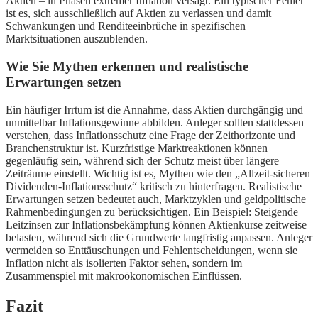
Aktien – in Phasen extremer Inflation versagt. Ein typischer Fehler
ist es, sich ausschließlich auf Aktien zu verlassen und damit
Schwankungen und Renditeeinbrüche in spezifischen
Marktsituationen auszublenden.
Wie Sie Mythen erkennen und realistische
Erwartungen setzen
Ein häufiger Irrtum ist die Annahme, dass Aktien durchgängig und
unmittelbar Inflationsgewinne abbilden. Anleger sollten stattdessen
verstehen, dass Inflationsschutz eine Frage der Zeithorizonte und
Branchenstruktur ist. Kurzfristige Marktreaktionen können
gegenläufig sein, während sich der Schutz meist über längere
Zeiträume einstellt. Wichtig ist es, Mythen wie den „Allzeit-sicheren
Dividenden-Inflationsschutz“ kritisch zu hinterfragen. Realistische
Erwartungen setzen bedeutet auch, Marktzyklen und geldpolitische
Rahmenbedingungen zu berücksichtigen. Ein Beispiel: Steigende
Leitzinsen zur Inflationsbekämpfung können Aktienkurse zeitweise
belasten, während sich die Grundwerte langfristig anpassen. Anleger
vermeiden so Enttäuschungen und Fehlentscheidungen, wenn sie
Inflation nicht als isolierten Faktor sehen, sondern im
Zusammenspiel mit makroökonomischen Einflüssen.
Fazit