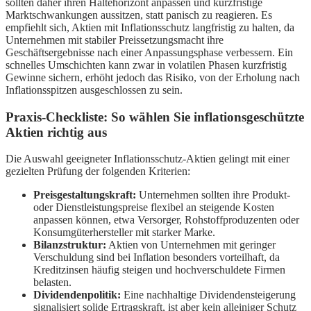
sollten daher ihren Haltehorizont anpassen und kurzfristige
Marktschwankungen aussitzen, statt panisch zu reagieren. Es
empfiehlt sich, Aktien mit Inflationsschutz langfristig zu halten, da
Unternehmen mit stabiler Preissetzungsmacht ihre
Geschäftsergebnisse nach einer Anpassungsphase verbessern. Ein
schnelles Umschichten kann zwar in volatilen Phasen kurzfristig
Gewinne sichern, erhöht jedoch das Risiko, von der Erholung nach
Inflationsspitzen ausgeschlossen zu sein.
Praxis-Checkliste: So wählen Sie inflationsgeschützte
Aktien richtig aus
Die Auswahl geeigneter Inflationsschutz-Aktien gelingt mit einer
gezielten Prüfung der folgenden Kriterien:
Preisgestaltungskraft:
Unternehmen sollten ihre Produkt-
oder Dienstleistungspreise flexibel an steigende Kosten
anpassen können, etwa Versorger, Rohstoffproduzenten oder
Konsumgüterhersteller mit starker Marke.
Bilanzstruktur:
Aktien von Unternehmen mit geringer
Verschuldung sind bei Inflation besonders vorteilhaft, da
Kreditzinsen häufig steigen und hochverschuldete Firmen
belasten.
Dividendenpolitik:
Eine nachhaltige Dividendensteigerung
signalisiert solide Ertragskraft, ist aber kein alleiniger Schutz