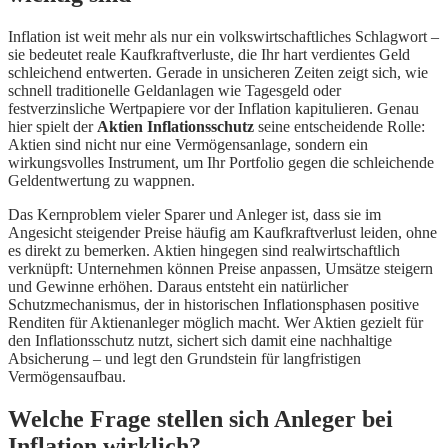
Inflation ist weit mehr als nur ein volkswirtschaftliches Schlagwort –
sie bedeutet reale Kaufkraftverluste, die Ihr hart verdientes Geld
schleichend entwerten. Gerade in unsicheren Zeiten zeigt sich, wie
schnell traditionelle Geldanlagen wie Tagesgeld oder
festverzinsliche Wertpapiere vor der Inflation kapitulieren. Genau
hier spielt der
Aktien Inflationsschutz
seine entscheidende Rolle:
Aktien sind nicht nur eine Vermögensanlage, sondern ein
wirkungsvolles Instrument, um Ihr Portfolio gegen die schleichende
Geldentwertung zu wappnen.
Das Kernproblem vieler Sparer und Anleger ist, dass sie im
Angesicht steigender Preise häufig am Kaufkraftverlust leiden, ohne
es direkt zu bemerken. Aktien hingegen sind realwirtschaftlich
verknüpft: Unternehmen können Preise anpassen, Umsätze steigern
und Gewinne erhöhen. Daraus entsteht ein natürlicher
Schutzmechanismus, der in historischen Inflationsphasen positive
Renditen für Aktienanleger möglich macht. Wer Aktien gezielt für
den Inflationsschutz nutzt, sichert sich damit eine nachhaltige
Absicherung – und legt den Grundstein für langfristigen
Vermögensaufbau.
Welche Frage stellen sich Anleger bei
Inflation wirklich?