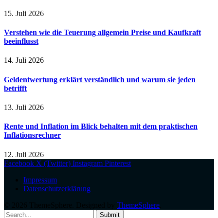
15. Juli 2026
Verstehen wie die Teuerung allgemein Preise und Kaufkraft
beeinflusst
14. Juli 2026
Geldentwertung erklärt verständlich und warum sie jeden
betrifft
13. Juli 2026
Rente und Inflation im Blick behalten mit dem praktischen
Inflationsrechner
12. Juli 2026
Facebook
X (Twitter)
Instagram
Pinterest
Impressum
Datenschutzerklärung
© 2026 ThemeSphere. Designed by
ThemeSphere
.
Submit