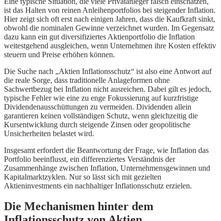
Eine typische Situation, die viele Privatanleger falsch einschätzen,
ist das Halten von reinen Anleihenportfolios bei steigender Inflation.
Hier zeigt sich oft erst nach einigen Jahren, dass die Kaufkraft sinkt,
obwohl die nominalen Gewinne verzeichnet wurden. Im Gegensatz
dazu kann ein gut diversifiziertes Aktienportfolio die Inflation
weitestgehend ausgleichen, wenn Unternehmen ihre Kosten effektiv
steuern und Preise erhöhen können.
Die Suche nach „Aktien Inflationsschutz“ ist also eine Antwort auf
die reale Sorge, dass traditionelle Anlageformen ohne
Sachwertbezug bei Inflation nicht ausreichen. Dabei gilt es jedoch,
typische Fehler wie eine zu enge Fokussierung auf kurzfristige
Dividendenausschüttungen zu vermeiden. Dividenden allein
garantieren keinen vollständigen Schutz, wenn gleichzeitig die
Kursentwicklung durch steigende Zinsen oder geopolitische
Unsicherheiten belastet wird.
Insgesamt erfordert die Beantwortung der Frage, wie Inflation das
Portfolio beeinflusst, ein differenziertes Verständnis der
Zusammenhänge zwischen Inflation, Unternehmensgewinnen und
Kapitalmarktzyklen. Nur so lässt sich mit gezielten
Aktieninvestments ein nachhaltiger Inflationsschutz erzielen.
Die Mechanismen hinter dem
Inflationsschutz von Aktien