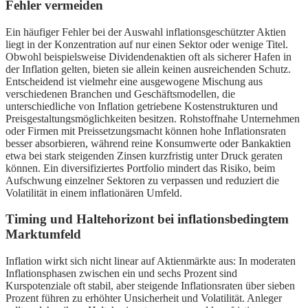
Fehler vermeiden
Ein häufiger Fehler bei der Auswahl inflationsgeschützter Aktien
liegt in der Konzentration auf nur einen Sektor oder wenige Titel.
Obwohl beispielsweise Dividendenaktien oft als sicherer Hafen in
der Inflation gelten, bieten sie allein keinen ausreichenden Schutz.
Entscheidend ist vielmehr eine ausgewogene Mischung aus
verschiedenen Branchen und Geschäftsmodellen, die
unterschiedliche von Inflation getriebene Kostenstrukturen und
Preisgestaltungsmöglichkeiten besitzen. Rohstoffnahe Unternehmen
oder Firmen mit Preissetzungsmacht können hohe Inflationsraten
besser absorbieren, während reine Konsumwerte oder Bankaktien
etwa bei stark steigenden Zinsen kurzfristig unter Druck geraten
können. Ein diversifiziertes Portfolio mindert das Risiko, beim
Aufschwung einzelner Sektoren zu verpassen und reduziert die
Volatilität in einem inflationären Umfeld.
Timing und Haltehorizont bei inflationsbedingtem
Marktumfeld
Inflation wirkt sich nicht linear auf Aktienmärkte aus: In moderaten
Inflationsphasen zwischen ein und sechs Prozent sind
Kurspotenziale oft stabil, aber steigende Inflationsraten über sieben
Prozent führen zu erhöhter Unsicherheit und Volatilität. Anleger