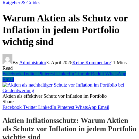
Ratgeber & Guides
Warum Aktien als Schutz vor
Inflation in jedem Portfolio
wichtig sind
By
Administrator
3. April 2026
Keine Kommentare
11 Mins
Read
Facebook
Twitter
Pinterest
LinkedIn
Tumblr
Reddit
WhatsApp
Email
Aktien als effektiver Schutz vor Inflation im Portfolio
Share
Facebook
Twitter
LinkedIn
Pinterest
WhatsApp
Email
Aktien Inflationsschutz: Warum Aktien
als Schutz vor Inflation in jedem Portfolio
wichtig sind