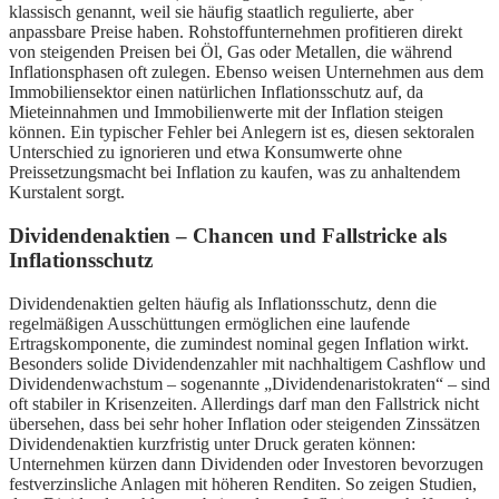
klassisch genannt, weil sie häufig staatlich regulierte, aber
anpassbare Preise haben. Rohstoffunternehmen profitieren direkt
von steigenden Preisen bei Öl, Gas oder Metallen, die während
Inflationsphasen oft zulegen. Ebenso weisen Unternehmen aus dem
Immobiliensektor einen natürlichen Inflationsschutz auf, da
Mieteinnahmen und Immobilienwerte mit der Inflation steigen
können. Ein typischer Fehler bei Anlegern ist es, diesen sektoralen
Unterschied zu ignorieren und etwa Konsumwerte ohne
Preissetzungsmacht bei Inflation zu kaufen, was zu anhaltendem
Kurstalent sorgt.
Dividendenaktien – Chancen und Fallstricke als
Inflationsschutz
Dividendenaktien gelten häufig als Inflationsschutz, denn die
regelmäßigen Ausschüttungen ermöglichen eine laufende
Ertragskomponente, die zumindest nominal gegen Inflation wirkt.
Besonders solide Dividendenzahler mit nachhaltigem Cashflow und
Dividendenwachstum – sogenannte „Dividendenaristokraten“ – sind
oft stabiler in Krisenzeiten. Allerdings darf man den Fallstrick nicht
übersehen, dass bei sehr hoher Inflation oder steigenden Zinssätzen
Dividendenaktien kurzfristig unter Druck geraten können:
Unternehmen kürzen dann Dividenden oder Investoren bevorzugen
festverzinsliche Anlagen mit höheren Renditen. So zeigen Studien,