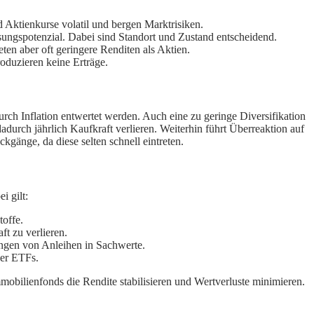
 Aktienkurse volatil und bergen Marktrisiken.
ungspotenzial. Dabei sind Standort und Zustand entscheidend.
ten aber oft geringere Renditen als Aktien.
roduzieren keine Erträge.
urch Inflation entwertet werden. Auch eine zu geringe Diversifikation
dadurch jährlich Kaufkraft verlieren. Weiterhin führt Überreaktion auf
kgänge, da diese selten schnell eintreten.
i gilt:
toffe.
ft zu verlieren.
ungen von Anleihen in Sachwerte.
der ETFs.
mobilienfonds die Rendite stabilisieren und Wertverluste minimieren.