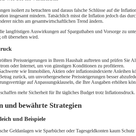
n isoliert zu betrachten und daraus falsche Schlüsse auf die Inflations
tion insgesamt mindern. Tatsächlich misst die Inflation jedoch das dur
nderer nichts am gesamtwirtschaftlichen Trend ändern.
nd die langfristigen Auswirkungen auf Sparguthaben und Vorsorge zu unte
 oft übersehen wird.
druck
rößten Preissteigerungen in Ihrem Haushalt auftreten und prüfen Sie Al
rom oder Internet, um von günstigen Konditionen zu profitieren.
Sachwerte wie Immobilien, Aktien oder inflationsindexierte Anleihen kö
Betrag zurück, um unvorhergesehene Preissteigerungen besser abzufed
erungsverträge auf Anpassungsklauseln, die Ihre Ausgaben erhöhen kön
chaffen mehr Sicherheit für Ihr tägliches Budget trotz Inflationsdruck.
en und bewährte Strategien
eich und Beispiele
ssische Geldanlagen wie Sparbücher oder Tagesgeldkonten kaum Schutz b