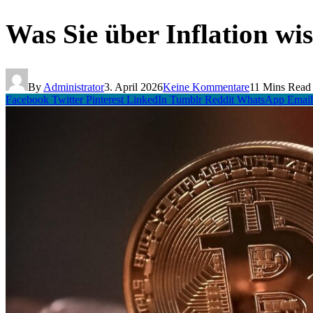
Was Sie über Inflation w
By
Administrator
3. April 2026
Keine Kommentare
11 Mins Read
Facebook
Twitter
Pinterest
LinkedIn
Tumblr
Reddit
WhatsApp
Email