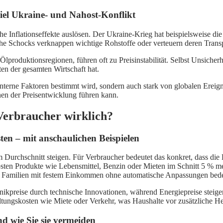
piel Ukraine- und Nahost-Konflikt
e Inflationseffekte auslösen. Der Ukraine-Krieg hat beispielsweise die 
che Schocks verknappen wichtige Rohstoffe oder verteuern deren Trans
produktionsregionen, führen oft zu Preisinstabilität. Selbst Unsicher
en der gesamten Wirtschaft hat.
e interne Faktoren bestimmt wird, sondern auch stark von globalen Ereig
nen der Preisentwicklung führen kann.
 Verbraucher wirklich?
n – mit anschaulichen Beispielen
im Durchschnitt steigen. Für Verbraucher bedeutet das konkret, dass die
 kosten Produkte wie Lebensmittel, Benzin oder Mieten im Schnitt 5 % 
ür Familien mit festem Einkommen ohne automatische Anpassungen bedeu
kpreise durch technische Innovationen, während Energiepreise steigen
ltungskosten wie Miete oder Verkehr, was Haushalte vor zusätzliche Her
nd wie Sie sie vermeiden