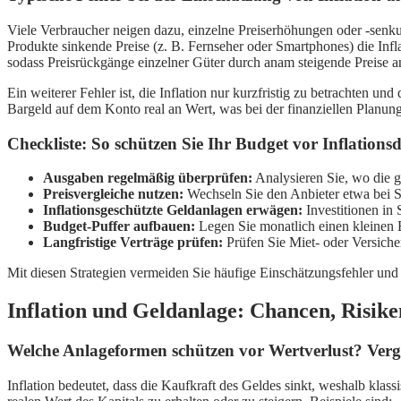
Viele Verbraucher neigen dazu, einzelne Preiserhöhungen oder -senkunge
Produkte sinkende Preise (z. B. Fernseher oder Smartphones) die Infla
sodass Preisrückgänge einzelner Güter durch anam steigende Preise a
Ein weiterer Fehler ist, die Inflation nur kurzfristig zu betrachten u
Bargeld auf dem Konto real an Wert, was bei der finanziellen Planung
Checkliste: So schützen Sie Ihr Budget vor Inflations
Ausgaben regelmäßig überprüfen:
Analysieren Sie, wo die g
Preisvergleiche nutzen:
Wechseln Sie den Anbieter etwa bei St
Inflationsgeschützte Geldanlagen erwägen:
Investitionen in 
Budget-Puffer aufbauen:
Legen Sie monatlich einen kleinen 
Langfristige Verträge prüfen:
Prüfen Sie Miet- oder Versich
Mit diesen Strategien vermeiden Sie häufige Einschätzungsfehler und s
Inflation und Geldanlage: Chancen, Risik
Welche Anlageformen schützen vor Wertverlust? Vergl
Inflation bedeutet, dass die Kaufkraft des Geldes sinkt, weshalb kla