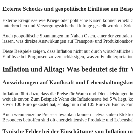
Externe Schocks und geopolitische Einflüsse am Beis
Externe Ereignisse wie Kriege oder politische Krisen können erheblich
unterbrochen und Versorgungssicherheit infrage gestellt wurden. Sol
Auch geopolitische Spannungen im Nahen Osten, einer der zentralen Öl
lassen, was direkte Auswirkungen auf Transport- und Produktionskost
Diese Beispiele zeigen, dass Inflation nicht nur durch wirtschaftlich
Einflüsse bei Prognosen zu vernachlässigen, was zu Fehlinterpretatio
Inflation und Alltag: Was bedeutet sie für
Auswirkungen auf Kaufkraft und Lebenshaltungskoste
Inflation führt dazu, dass die Preise für Waren und Dienstleistungen 
weit als zuvor. Zum Beispiel: Wenn die Inflationsrate bei 5 % liegt,
zuvor 100 Euro gekostet hat, schlägt nun mit 105 Euro zu Buche. F
Auch wenn einzelne Preise schwanken können – etwa sinken Elektroni
Besonders betroffen sind oft energieintensive Produkte und Lebensha
Typische Fehler bei der Einschätzung von Inflation u