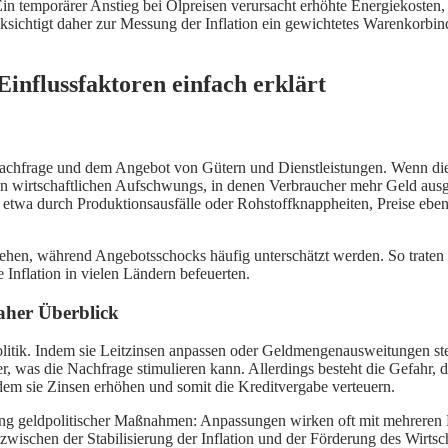
in temporärer Anstieg bei Ölpreisen verursacht erhöhte Energiekosten, 
ksichtigt daher zur Messung der Inflation ein gewichtetes Warenkorbi
influssfaktoren einfach erklärt
 Nachfrage und dem Angebot von Gütern und Dienstleistungen. Wenn die
iten wirtschaftlichen Aufschwungs, in denen Verbraucher mehr Geld aus
etwa durch Produktionsausfälle oder Rohstoffknappheiten, Preise eben
u sehen, während Angebotsschocks häufig unterschätzt werden. So trat
 Inflation in vielen Ländern befeuerten.
aher Überblick
itik. Indem sie Leitzinsen anpassen oder Geldmengenausweitungen steue
 was die Nachfrage stimulieren kann. Allerdings besteht die Gefahr, da
dem sie Zinsen erhöhen und somit die Kreditvergabe verteuern.
ögerung geldpolitischer Maßnahmen: Anpassungen wirken oft mit mehrere
zwischen der Stabilisierung der Inflation und der Förderung des Wirts