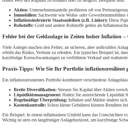
realen Wert des Kapitals zu erhalten oder zu steigern. Beispiele sind:
Aktien:
Unternehmensanteile profitieren oft von Preissteigeru
Immobilien:
Sachwerte wie Wohn- oder Gewerbeimmobilien werd
Inflationsindexierte Staatsanleihen (z.B. Linker):
Diese Papie
Rohstoffe:
Gold und andere Rohstoffe gelten als Inflationsschut
Fehler bei der Geldanlage in Zeiten hoher Inflation –
Viele Anleger machen den Fehler, an sicheren, aber unflexiblen Anlage
erhöht das Risiko, Verluste zu erleiden. Ein typisches Beispiel ist, d
kurzfristige Kursschwankungen zu verfrühtem Verkauf und realisierten V
Praxis-Tipps: Wie Sie Ihr Portfolio inflationsresilient 
Ein inflationsresistentes Portfolio kombiniert verschiedene Anlagek
Breite Diversifikation:
Streuen Sie Kapital über Aktien versch
Liquiditätsmanagement:
Halten Sie ausreichende Liquidität f
Regelmäßige Überprüfung:
Inflation und Märkte ändern sich
Kostenkontrolle:
Schon kleine Gebühren können Renditen bei 
Ein Beispiel: In einem inflationären Umfeld kann das Umschichten von
Wichtig ist stets ein langfristiger Anlagehorizont, um kurzfristige S