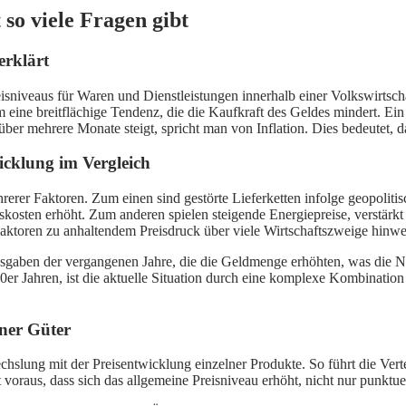
 so viele Fragen gibt
erklärt
sniveaus für Waren und Dienstleistungen innerhalb einer Volkswirtschaf
eine breitflächige Tendenz, die die Kaufkraft des Geldes mindert. Ein k
über mehrere Monate steigt, spricht man von Inflation. Dies bedeutet,
icklung im Vergleich
hrerer Faktoren. Zum einen sind gestörte Lieferketten infolge geopolit
kosten erhöht. Zum anderen spielen steigende Energiepreise, verstärk
e Faktoren zu anhaltendem Preisdruck über viele Wirtschaftszweige hinw
ausgaben der vergangenen Jahre, die die Geldmenge erhöhten, was die N
er Jahren, ist die aktuelle Situation durch eine komplexe Kombination 
lner Güter
wechslung mit der Preisentwicklung einzelner Produkte. So führt die Ve
zt voraus, dass sich das allgemeine Preisniveau erhöht, nicht nur punktue