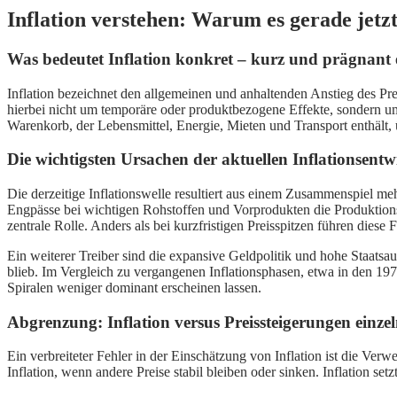
Inflation verstehen: Warum es gerade jetzt
Was bedeutet Inflation konkret – kurz und prägnant 
Inflation bezeichnet den allgemeinen und anhaltenden Anstieg des Prei
hierbei nicht um temporäre oder produktbezogene Effekte, sondern um 
Warenkorb, der Lebensmittel, Energie, Mieten und Transport enthält, 
Die wichtigsten Ursachen der aktuellen Inflationsentw
Die derzeitige Inflationswelle resultiert aus einem Zusammenspiel me
Engpässe bei wichtigen Rohstoffen und Vorprodukten die Produktions
zentrale Rolle. Anders als bei kurzfristigen Preisspitzen führen dies
Ein weiterer Treiber sind die expansive Geldpolitik und hohe Staats
blieb. Im Vergleich zu vergangenen Inflationsphasen, etwa in den 1970
Spiralen weniger dominant erscheinen lassen.
Abgrenzung: Inflation versus Preissteigerungen einze
Ein verbreiteter Fehler in der Einschätzung von Inflation ist die Ver
Inflation, wenn andere Preise stabil bleiben oder sinken. Inflation set