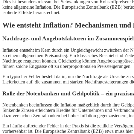
Dies ist besonders relevant bei Schwankungen von Rohstoffpreisen: E
keine allgemeine Inflation. Die Europäische Zentralbank (EZB) berüc
isolierte Effekte herausrechnet.
Wie entsteht Inflation? Mechanismen und E
Nachfrage- und Angebotsfaktoren im Zusammenspiel
Inflation entsteht im Kern durch ein Ungleichgewicht zwischen der
zu einem allgemeinen Preisanstieg. Ein klassisches Beispiel sind Ze
Nachfrage reagieren können. Gleichzeitig können Angebotsengpässe, 
führen solche Engpässe oft zu überproportionalen Preissteigerungen.
Ein typischer Fehler besteht darin, nur die Nachfrage als Ursache z
Lieferketten auf, die zusammen mit starken Nachfragesteigerungen die
Rolle der Notenbanken und Geldpolitik – ein praxisn
Notenbanken beeinflussen die Inflation maßgeblich durch ihre Geldpol
Sinkende Zinsen erleichtern Kredite für Unternehmen und Verbraucher,
dazu versuchen Zentralbanken bei hoher Inflation gegenzusteuern, in
Ein häufig auftretender Fehler in der Praxis ist die zeitliche Verz
vorhersehbar ist. Die Europäische Zentralbank (EZB) etwa muss hier 