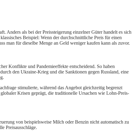
t. Anders als bei der Preissteigerung einzelner Güter handelt es sich
lassisches Beispiel: Wenn der durchschnittliche Preis für einen
 dass man für dieselbe Menge an Geld weniger kaufen kann als zuvor.
ischer Konflikte und Pandemieeffekte entscheidend. So haben
t durch den Ukraine-Krieg und die Sanktionen gegen Russland, eine
eg.
achfrage stimulierte, während das Angebot gleichzeitig begrenzt
globaler Krisen geprägt, die traditionelle Ursachen wie Lohn-Preis-
rteuerung von beispielsweise Milch oder Benzin nicht automatisch zu
lle Preisausschläge.