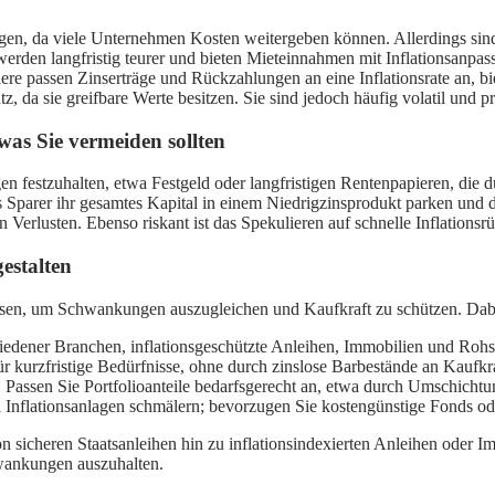
ngen, da viele Unternehmen Kosten weitergeben können. Allerdings sind
en langfristig teurer und bieten Mieteinnahmen mit Inflationsanpass
re passen Zinserträge und Rückzahlungen an eine Inflationsrate an, bie
z, da sie greifbare Werte besitzen. Sie sind jedoch häufig volatil und p
 was Sie vermeiden sollten
n festzuhalten, etwa Festgeld oder langfristigen Rentenpapieren, die d
ass Sparer ihr gesamtes Kapital in einem Niedrigzinsprodukt parken und 
erlusten. Ebenso riskant ist das Spekulieren auf schnelle Inflationsrüc
gestalten
lassen, um Schwankungen auszugleichen und Kaufkraft zu schützen. Dabe
iedener Branchen, inflationsgeschützte Anleihen, Immobilien und Rohs
ür kurzfristige Bedürfnisse, ohne durch zinslose Barbestände an Kaufkra
. Passen Sie Portfolioanteile bedarfsgerecht an, etwa durch Umschicht
Inflationsanlagen schmälern; bevorzugen Sie kostengünstige Fonds o
 sicheren Staatsanleihen hin zu inflationsindexierten Anleihen oder Im
chwankungen auszuhalten.