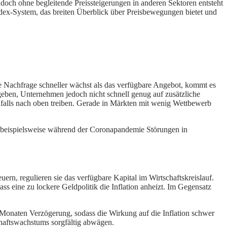
doch ohne begleitende Preissteigerungen in anderen Sektoren entsteht
ndex-System, das breiten Überblick über Preisbewegungen bietet und
 Nachfrage schneller wächst als das verfügbare Angebot, kommt es
geben, Unternehmen jedoch nicht schnell genug auf zusätzliche
falls nach oben treiben. Gerade in Märkten mit wenig Wettbewerb
en beispielsweise während der Coronapandemie Störungen in
rn, regulieren sie das verfügbare Kapital im Wirtschaftskreislauf.
ss eine zu lockere Geldpolitik die Inflation anheizt. Im Gegensatz
n Monaten Verzögerung, sodass die Wirkung auf die Inflation schwer
chaftswachstums sorgfältig abwägen.