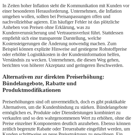
In Zeiten hoher Inflation steht die Kommunikation mit Kunden vor
einer besonderen Herausforderung. Unternehmen, die Inflation
umgehen wollen, sollten bei Preisanpassungen offen und
nachvollziehbar agieren. Ein häufiger Fehler ist das plötzliche
Anheben von Preisen ohne Erklärung, was zu
Kundenverunsicherung und Vertrauensverlust führt. Stattdessen
empfiehlt sich eine transparente Darstellung, welche
Kostensteigerungen die Änderung notwendig machen. Zum
Beispiel können explizite Hinweise auf gestiegene Rohstoffpreise
oder erhöhte Logistikkosten in der Kundeninformation helfen,
Verständnis zu wecken. Unternehmen, die diesen Weg gehen,
berichten von höherer Akzeptanz und geringeren Beschwerden.
Alternativen zur direkten Preiserhöhung:
Bündelangebote, Rabatte und
Produktmodifikationen
Preiserhöhungen sind oft unvermeidlich, doch es gibt praktikable
Alternativen, um die Kundenbindung zu stärken. Bündelangebote
ermöglichen es, Produkte oder Dienstleistungen kombiniert zu
verkaufen und so den wahrgenommenen Wert zu erhöhen, ohne die
Preise einzelner Komponenten deutlich anzuheben. Ebenso können
zeitlich begrenzte Rabatte oder Treuerabatte eingeführt werden, um
Kunden schrittweise an neue Preisstrukturen zu gewöhnen. Ein