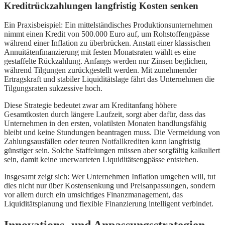
Kreditrückzahlungen langfristig Kosten senken
Ein Praxisbeispiel: Ein mittelständisches Produktionsunternehmen
nimmt einen Kredit von 500.000 Euro auf, um Rohstoffengpässe
während einer Inflation zu überbrücken. Anstatt einer klassischen
Annuitätenfinanzierung mit festen Monatsraten wählt es eine
gestaffelte Rückzahlung. Anfangs werden nur Zinsen beglichen,
während Tilgungen zurückgestellt werden. Mit zunehmender
Ertragskraft und stabiler Liquiditätslage fährt das Unternehmen die
Tilgungsraten sukzessive hoch.
Diese Strategie bedeutet zwar am Kreditanfang höhere
Gesamtkosten durch längere Laufzeit, sorgt aber dafür, dass das
Unternehmen in den ersten, volatilsten Monaten handlungsfähig
bleibt und keine Stundungen beantragen muss. Die Vermeidung von
Zahlungsausfällen oder teuren Notfallkrediten kann langfristig
günstiger sein. Solche Staffelungen müssen aber sorgfältig kalkuliert
sein, damit keine unerwarteten Liquiditätsengpässe entstehen.
Insgesamt zeigt sich: Wer Unternehmen Inflation umgehen will, tut
dies nicht nur über Kostensenkung und Preisanpassungen, sondern
vor allem durch ein umsichtiges Finanzmanagement, das
Liquiditätsplanung und flexible Finanzierung intelligent verbindet.