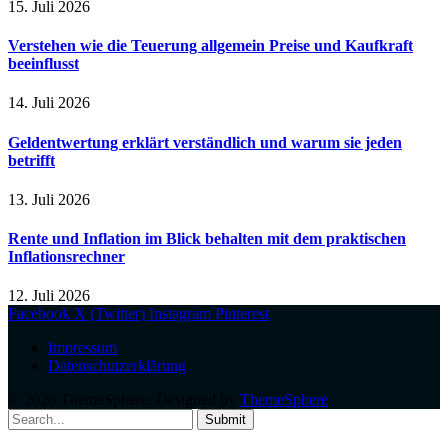
15. Juli 2026
Verstehen wie die Teuerung allgemein Preise und Kaufkraft
beeinflusst
14. Juli 2026
Geldentwertung erklärt verständlich und warum sie jeden
betrifft
13. Juli 2026
Rente und Inflation im Blick behalten mit dem praktischen
Inflationsrechner
12. Juli 2026
Facebook
X (Twitter)
Instagram
Pinterest
Impressum
Datenschutzerklärung
© 2026 ThemeSphere. Designed by
ThemeSphere
.
Submit