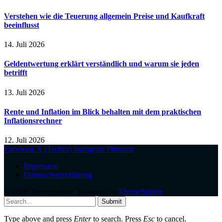
Verstehen wie die Teuerung allgemein Preise und Kaufkraft
beeinflusst
14. Juli 2026
Geldentwertung erklärt verständlich und warum sie jeden
betrifft
13. Juli 2026
Rente und Inflation im Blick behalten mit dem praktischen
Inflationsrechner
12. Juli 2026
Facebook
X (Twitter)
Instagram
Pinterest
Impressum
Datenschutzerklärung
© 2026 ThemeSphere. Designed by
ThemeSphere
.
Submit
Type above and press
Enter
to search. Press
Esc
to cancel.