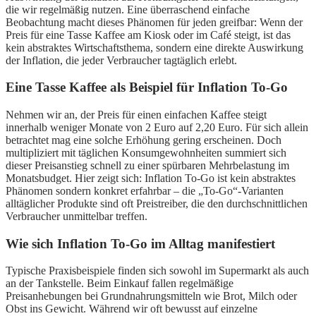
die wir regelmäßig nutzen. Eine überraschend einfache
Beobachtung macht dieses Phänomen für jeden greifbar: Wenn der
Preis für eine Tasse Kaffee am Kiosk oder im Café steigt, ist das
kein abstraktes Wirtschaftsthema, sondern eine direkte Auswirkung
der Inflation, die jeder Verbraucher tagtäglich erlebt.
Eine Tasse Kaffee als Beispiel für Inflation To-Go
Nehmen wir an, der Preis für einen einfachen Kaffee steigt
innerhalb weniger Monate von 2 Euro auf 2,20 Euro. Für sich allein
betrachtet mag eine solche Erhöhung gering erscheinen. Doch
multipliziert mit täglichen Konsumgewohnheiten summiert sich
dieser Preisanstieg schnell zu einer spürbaren Mehrbelastung im
Monatsbudget. Hier zeigt sich: Inflation To-Go ist kein abstraktes
Phänomen sondern konkret erfahrbar – die „To-Go“-Varianten
alltäglicher Produkte sind oft Preistreiber, die den durchschnittlichen
Verbraucher unmittelbar treffen.
Wie sich Inflation To-Go im Alltag manifestiert
Typische Praxisbeispiele finden sich sowohl im Supermarkt als auch
an der Tankstelle. Beim Einkauf fallen regelmäßige
Preisanhebungen bei Grundnahrungsmitteln wie Brot, Milch oder
Obst ins Gewicht. Während wir oft bewusst auf einzelne