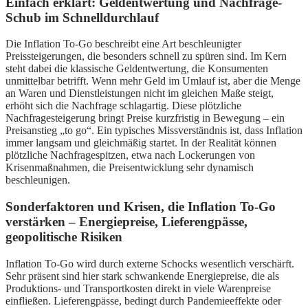
Einfach erklärt: Geldentwertung und Nachfrage-
Schub im Schnelldurchlauf
Die Inflation To-Go beschreibt eine Art beschleunigter
Preissteigerungen, die besonders schnell zu spüren sind. Im Kern
steht dabei die klassische Geldentwertung, die Konsumenten
unmittelbar betrifft. Wenn mehr Geld im Umlauf ist, aber die Menge
an Waren und Dienstleistungen nicht im gleichen Maße steigt,
erhöht sich die Nachfrage schlagartig. Diese plötzliche
Nachfragesteigerung bringt Preise kurzfristig in Bewegung – ein
Preisanstieg „to go“. Ein typisches Missverständnis ist, dass Inflation
immer langsam und gleichmäßig startet. In der Realität können
plötzliche Nachfragespitzen, etwa nach Lockerungen von
Krisenmaßnahmen, die Preisentwicklung sehr dynamisch
beschleunigen.
Sonderfaktoren und Krisen, die Inflation To-Go
verstärken – Energiepreise, Lieferengpässe,
geopolitische Risiken
Inflation To-Go wird durch externe Schocks wesentlich verschärft.
Sehr präsent sind hier stark schwankende Energiepreise, die als
Produktions- und Transportkosten direkt in viele Warenpreise
einfließen. Lieferengpässe, bedingt durch Pandemieeffekte oder