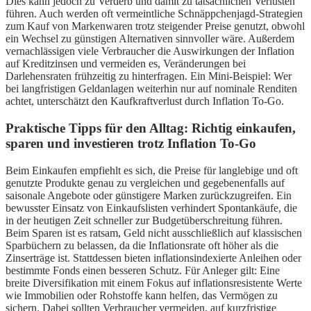
Dies kann jedoch zu Verderb und damit zu tatsächlichen Verlusten
führen. Auch werden oft vermeintliche Schnäppchenjagd-Strategien
zum Kauf von Markenwaren trotz steigender Preise genutzt, obwohl
ein Wechsel zu günstigen Alternativen sinnvoller wäre. Außerdem
vernachlässigen viele Verbraucher die Auswirkungen der Inflation
auf Kreditzinsen und vermeiden es, Veränderungen bei
Darlehensraten frühzeitig zu hinterfragen. Ein Mini-Beispiel: Wer
bei langfristigen Geldanlagen weiterhin nur auf nominale Renditen
achtet, unterschätzt den Kaufkraftverlust durch Inflation To-Go.
Praktische Tipps für den Alltag: Richtig einkaufen,
sparen und investieren trotz Inflation To-Go
Beim Einkaufen empfiehlt es sich, die Preise für langlebige und oft
genutzte Produkte genau zu vergleichen und gegebenenfalls auf
saisonale Angebote oder günstigere Marken zurückzugreifen. Ein
bewusster Einsatz von Einkaufslisten verhindert Spontankäufe, die
in der heutigen Zeit schneller zur Budgetüberschreitung führen.
Beim Sparen ist es ratsam, Geld nicht ausschließlich auf klassischen
Sparbüchern zu belassen, da die Inflationsrate oft höher als die
Zinserträge ist. Stattdessen bieten inflationsindexierte Anleihen oder
bestimmte Fonds einen besseren Schutz. Für Anleger gilt: Eine
breite Diversifikation mit einem Fokus auf inflationsresistente Werte
wie Immobilien oder Rohstoffe kann helfen, das Vermögen zu
sichern. Dabei sollten Verbraucher vermeiden, auf kurzfristige