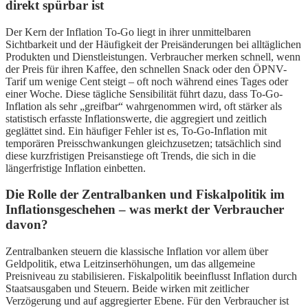
direkt spürbar ist
Der Kern der Inflation To-Go liegt in ihrer unmittelbaren
Sichtbarkeit und der Häufigkeit der Preisänderungen bei alltäglichen
Produkten und Dienstleistungen. Verbraucher merken schnell, wenn
der Preis für ihren Kaffee, den schnellen Snack oder den ÖPNV-
Tarif um wenige Cent steigt – oft noch während eines Tages oder
einer Woche. Diese tägliche Sensibilität führt dazu, dass To-Go-
Inflation als sehr „greifbar“ wahrgenommen wird, oft stärker als
statistisch erfasste Inflationswerte, die aggregiert und zeitlich
geglättet sind. Ein häufiger Fehler ist es, To-Go-Inflation mit
temporären Preisschwankungen gleichzusetzen; tatsächlich sind
diese kurzfristigen Preisanstiege oft Trends, die sich in die
längerfristige Inflation einbetten.
Die Rolle der Zentralbanken und Fiskalpolitik im
Inflationsgeschehen – was merkt der Verbraucher
davon?
Zentralbanken steuern die klassische Inflation vor allem über
Geldpolitik, etwa Leitzinserhöhungen, um das allgemeine
Preisniveau zu stabilisieren. Fiskalpolitik beeinflusst Inflation durch
Staatsausgaben und Steuern. Beide wirken mit zeitlicher
Verzögerung und auf aggregierter Ebene. Für den Verbraucher ist