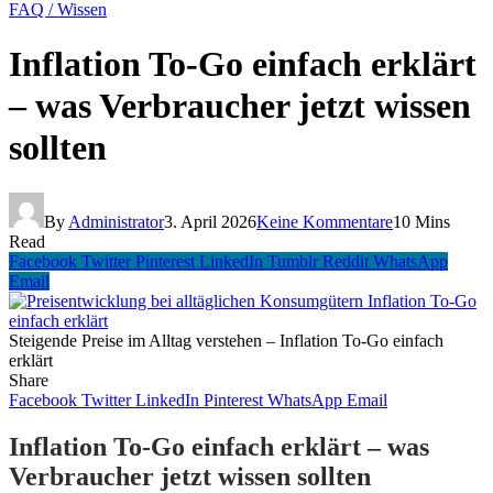
FAQ / Wissen
Inflation To-Go einfach erklärt
– was Verbraucher jetzt wissen
sollten
By
Administrator
3. April 2026
Keine Kommentare
10 Mins
Read
Facebook
Twitter
Pinterest
LinkedIn
Tumblr
Reddit
WhatsApp
Email
Steigende Preise im Alltag verstehen – Inflation To-Go einfach
erklärt
Share
Facebook
Twitter
LinkedIn
Pinterest
WhatsApp
Email
Inflation To-Go einfach erklärt – was
Verbraucher jetzt wissen sollten