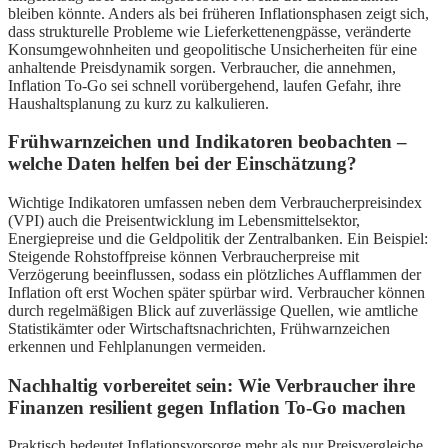
bleiben könnte. Anders als bei früheren Inflationsphasen zeigt sich,
dass strukturelle Probleme wie Lieferkettenengpässe, veränderte
Konsumgewohnheiten und geopolitische Unsicherheiten für eine
anhaltende Preisdynamik sorgen. Verbraucher, die annehmen,
Inflation To-Go sei schnell vorübergehend, laufen Gefahr, ihre
Haushaltsplanung zu kurz zu kalkulieren.
Frühwarnzeichen und Indikatoren beobachten –
welche Daten helfen bei der Einschätzung?
Wichtige Indikatoren umfassen neben dem Verbraucherpreisindex
(VPI) auch die Preisentwicklung im Lebensmittelsektor,
Energiepreise und die Geldpolitik der Zentralbanken. Ein Beispiel:
Steigende Rohstoffpreise können Verbraucherpreise mit
Verzögerung beeinflussen, sodass ein plötzliches Aufflammen der
Inflation oft erst Wochen später spürbar wird. Verbraucher können
durch regelmäßigen Blick auf zuverlässige Quellen, wie amtliche
Statistikämter oder Wirtschaftsnachrichten, Frühwarnzeichen
erkennen und Fehlplanungen vermeiden.
Nachhaltig vorbereitet sein: Wie Verbraucher ihre
Finanzen resilient gegen Inflation To-Go machen
Praktisch bedeutet Inflationsvorsorge mehr als nur Preisvergleiche