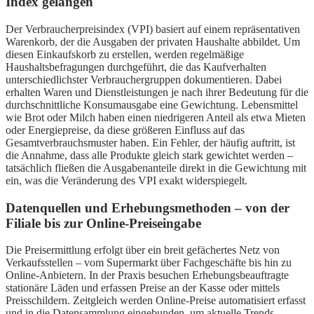
Index gelangen
Der Verbraucherpreisindex (VPI) basiert auf einem repräsentativen
Warenkorb, der die Ausgaben der privaten Haushalte abbildet. Um
diesen Einkaufskorb zu erstellen, werden regelmäßige
Haushaltsbefragungen durchgeführt, die das Kaufverhalten
unterschiedlichster Verbrauchergruppen dokumentieren. Dabei
erhalten Waren und Dienstleistungen je nach ihrer Bedeutung für die
durchschnittliche Konsumausgabe eine Gewichtung. Lebensmittel
wie Brot oder Milch haben einen niedrigeren Anteil als etwa Mieten
oder Energiepreise, da diese größeren Einfluss auf das
Gesamtverbrauchsmuster haben. Ein Fehler, der häufig auftritt, ist
die Annahme, dass alle Produkte gleich stark gewichtet werden –
tatsächlich fließen die Ausgabenanteile direkt in die Gewichtung mit
ein, was die Veränderung des VPI exakt widerspiegelt.
Datenquellen und Erhebungsmethoden – von der
Filiale bis zur Online-Preiseingabe
Die Preisermittlung erfolgt über ein breit gefächertes Netz von
Verkaufsstellen – vom Supermarkt über Fachgeschäfte bis hin zu
Online-Anbietern. In der Praxis besuchen Erhebungsbeauftragte
stationäre Läden und erfassen Preise an der Kasse oder mittels
Preisschildern. Zeitgleich werden Online-Preise automatisiert erfasst
und in die Datensammlung eingebunden, um aktuelle Trends,