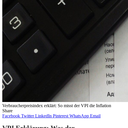
Verbraucherpreisindex erklärt: So misst der VPI die Inflation
Share
Facebook
Twitter
LinkedIn
Pinterest
WhatsApp
Email
VPI Erklärung: Was der