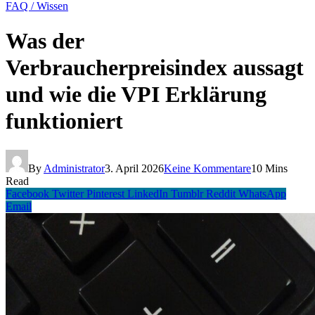
FAQ / Wissen
Was der
Verbraucherpreisindex aussagt
und wie die VPI Erklärung
funktioniert
By
Administrator
3. April 2026
Keine Kommentare
10 Mins
Read
Facebook
Twitter
Pinterest
LinkedIn
Tumblr
Reddit
WhatsApp
Email