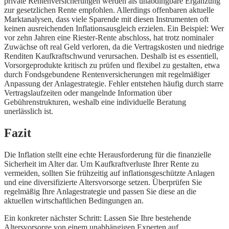
private Rentenversicherungen werden als unabdingbare Ergänzung
zur gesetzlichen Rente empfohlen. Allerdings offenbaren aktuelle
Marktanalysen, dass viele Sparende mit diesen Instrumenten oft
keinen ausreichenden Inflationsausgleich erzielen. Ein Beispiel: Wer
vor zehn Jahren eine Riester-Rente abschloss, hat trotz nominaler
Zuwächse oft real Geld verloren, da die Vertragskosten und niedrige
Renditen Kaufkraftschwund verursachen. Deshalb ist es essentiell,
Vorsorgeprodukte kritisch zu prüfen und flexibel zu gestalten, etwa
durch Fondsgebundene Rentenversicherungen mit regelmäßiger
Anpassung der Anlagestrategie. Fehler entstehen häufig durch starre
Vertragslaufzeiten oder mangelnde Information über
Gebührenstrukturen, weshalb eine individuelle Beratung
unerlässlich ist.
Fazit
Die Inflation stellt eine echte Herausforderung für die finanzielle
Sicherheit im Alter dar. Um Kaufkraftverluste Ihrer Rente zu
vermeiden, sollten Sie frühzeitig auf inflationsgeschützte Anlagen
und eine diversifizierte Altersvorsorge setzen. Überprüfen Sie
regelmäßig Ihre Anlagestrategie und passen Sie diese an die
aktuellen wirtschaftlichen Bedingungen an.
Ein konkreter nächster Schritt: Lassen Sie Ihre bestehende
Altersvorsorge von einem unabhängigen Experten auf