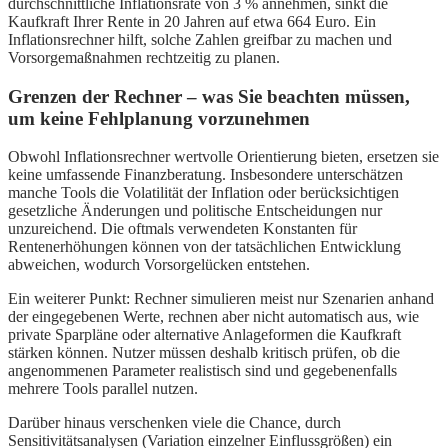
durchschnittliche Inflationsrate von 3 % annehmen, sinkt die
Kaufkraft Ihrer Rente in 20 Jahren auf etwa 664 Euro. Ein
Inflationsrechner hilft, solche Zahlen greifbar zu machen und
Vorsorgemaßnahmen rechtzeitig zu planen.
Grenzen der Rechner – was Sie beachten müssen,
um keine Fehlplanung vorzunehmen
Obwohl Inflationsrechner wertvolle Orientierung bieten, ersetzen sie
keine umfassende Finanzberatung. Insbesondere unterschätzen
manche Tools die Volatilität der Inflation oder berücksichtigen
gesetzliche Änderungen und politische Entscheidungen nur
unzureichend. Die oftmals verwendeten Konstanten für
Rentenerhöhungen können von der tatsächlichen Entwicklung
abweichen, wodurch Vorsorgelücken entstehen.
Ein weiterer Punkt: Rechner simulieren meist nur Szenarien anhand
der eingegebenen Werte, rechnen aber nicht automatisch aus, wie
private Sparpläne oder alternative Anlageformen die Kaufkraft
stärken können. Nutzer müssen deshalb kritisch prüfen, ob die
angenommenen Parameter realistisch sind und gegebenenfalls
mehrere Tools parallel nutzen.
Darüber hinaus verschenken viele die Chance, durch
Sensitivitätsanalysen (Variation einzelner Einflussgrößen) ein