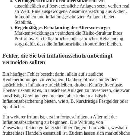
Vermögensstruktur breit diversifizieren:
Wer
ausschließlich auf festverzinsliche Anlagen setzt, verliert real
an Wert. Eine ausgewogene Zusammensetzung aus Aktien,
Immobilien und inflationsgeschützten Anlagen bietet
Stabilität.
Regelmäßiges Rebalancing der Altersvorsorge:
Marktentwicklungen verändern die Risiko-Struktur Ihres
Portfolios. Ein halbjährliches oder jährliches Rebalancing
sorgt dafür, dass die Inflationsrisiken kontrolliert bleiben.
Fehler, die Sie bei Inflationsschutz unbedingt
vermeiden sollten
Ein häufiger Fehler besteht darin, allein auf staatliche
Rentenerhöhungen zu vertrauen. Da diese oftmals hinter der
tatsächlichen Inflation zurückbleiben, drohen Kaufkraftverluste.
Ebenso riskant ist es, in unsichere Anlagen zu investieren, die zwar
kurzfristig Gewinne versprechen, aber keine realistische
Inflationsabsicherung bieten, wie z. B. kurzfristige Festgelder oder
Sparbücher.
Ein weiterer Irrtum ist, erst im fortgeschrittenen Alter mit der
Inflationsabsicherung zu beginnen. Die Wirkung von
Zinseszinseffekten entfaltet sich über längere Laufzeiten, weshalb
frühzeitiges Handeln essenziell ist. Zudem lassen sich marktübliche