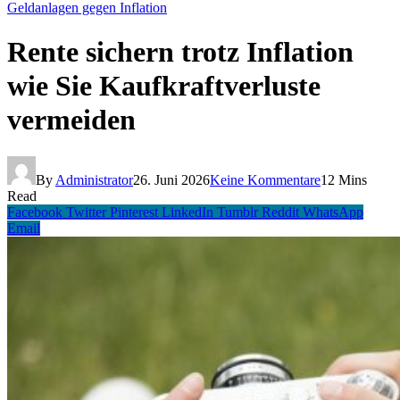
Geldanlagen gegen Inflation
Rente sichern trotz Inflation
wie Sie Kaufkraftverluste
vermeiden
By
Administrator
26. Juni 2026
Keine Kommentare
12 Mins
Read
Facebook
Twitter
Pinterest
LinkedIn
Tumblr
Reddit
WhatsApp
Email