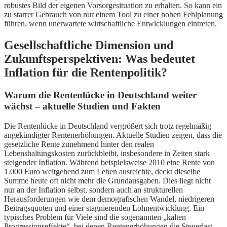
robustes Bild der eigenen Vorsorgesituation zu erhalten. So kann ein
zu starrer Gebrauch von nur einem Tool zu einer hohen Fehlplanung
führen, wenn unerwartete wirtschaftliche Entwicklungen eintreten.
Gesellschaftliche Dimension und
Zukunftsperspektiven: Was bedeutet
Inflation für die Rentenpolitik?
Warum die Rentenlücke in Deutschland weiter
wächst – aktuelle Studien und Fakten
Die Rentenlücke in Deutschland vergrößert sich trotz regelmäßig
angekündigter Rentenerhöhungen. Aktuelle Studien zeigen, dass die
gesetzliche Rente zunehmend hinter den realen
Lebenshaltungskosten zurückbleibt, insbesondere in Zeiten stark
steigender Inflation. Während beispielsweise 2010 eine Rente von
1.000 Euro weitgehend zum Leben ausreichte, deckt dieselbe
Summe heute oft nicht mehr die Grundausgaben. Dies liegt nicht
nur an der Inflation selbst, sondern auch an strukturellen
Herausforderungen wie dem demografischen Wandel, niedrigeren
Beitragsquoten und einer stagnierenden Lohnentwicklung. Ein
typisches Problem für Viele sind die sogenannten „kalten
Progressionseffekte“, bei denen Rentenerhöhungen die Steuerlast