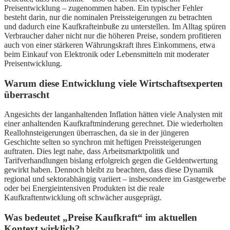
Preisentwicklung – zugenommen haben. Ein typischer Fehler
besteht darin, nur die nominalen Preissteigerungen zu betrachten
und dadurch eine Kaufkrafteinbuße zu unterstellen. Im Alltag spüren
Verbraucher daher nicht nur die höheren Preise, sondern profitieren
auch von einer stärkeren Währungskraft ihres Einkommens, etwa
beim Einkauf von Elektronik oder Lebensmitteln mit moderater
Preisentwicklung.
Warum diese Entwicklung viele Wirtschaftsexperten
überrascht
Angesichts der langanhaltenden Inflation hätten viele Analysten mit
einer anhaltenden Kaufkraftminderung gerechnet. Die wiederholten
Reallohnsteigerungen überraschen, da sie in der jüngeren
Geschichte selten so synchron mit heftigen Preissteigerungen
auftraten. Dies legt nahe, dass Arbeitsmarktpolitik und
Tarifverhandlungen bislang erfolgreich gegen die Geldentwertung
gewirkt haben. Dennoch bleibt zu beachten, dass diese Dynamik
regional und sektorabhängig variiert – insbesondere im Gastgewerbe
oder bei Energieintensiven Produkten ist die reale
Kaufkraftentwicklung oft schwächer ausgeprägt.
Was bedeutet „Preise Kaufkraft“ im aktuellen
Kontext wirklich?