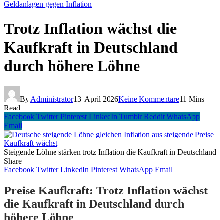
Geldanlagen gegen Inflation
Trotz Inflation wächst die
Kaufkraft in Deutschland
durch höhere Löhne
By
Administrator
13. April 2026
Keine Kommentare
11 Mins
Read
Facebook
Twitter
Pinterest
LinkedIn
Tumblr
Reddit
WhatsApp
Email
Steigende Löhne stärken trotz Inflation die Kaufkraft in Deutschland
Share
Facebook
Twitter
LinkedIn
Pinterest
WhatsApp
Email
Preise Kaufkraft: Trotz Inflation wächst
die Kaufkraft in Deutschland durch
höhere Löhne