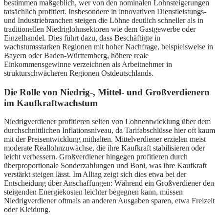
bestimmen maßgeblich, wer von den nominalen Lohnsteigerungen
tatsächlich profitiert. Insbesondere in innovativen Dienstleistungs-
und Industriebranchen steigen die Löhne deutlich schneller als in
traditionellen Niedriglohnsektoren wie dem Gastgewerbe oder
Einzelhandel. Dies führt dazu, dass Beschäftigte in
wachstumsstarken Regionen mit hoher Nachfrage, beispielsweise in
Bayern oder Baden-Württemberg, höhere reale
Einkommensgewinne verzeichnen als Arbeitnehmer in
strukturschwächeren Regionen Ostdeutschlands.
Die Rolle von Niedrig-, Mittel- und Großverdienern
im Kaufkraftwachstum
Niedrigverdiener profitieren selten von Lohnentwicklung über dem
durchschnittlichen Inflationsniveau, da Tarifabschlüsse hier oft kaum
mit der Preisentwicklung mithalten. Mittelverdiener erzielen meist
moderate Reallohnzuwächse, die ihre Kaufkraft stabilisieren oder
leicht verbessern. Großverdiener hingegen profitieren durch
überproportionale Sonderzahlungen und Boni, was ihre Kaufkraft
verstärkt steigen lässt. Im Alltag zeigt sich dies etwa bei der
Entscheidung über Anschaffungen: Während ein Großverdiener den
steigenden Energiekosten leichter begegnen kann, müssen
Niedrigverdiener oftmals an anderen Ausgaben sparen, etwa Freizeit
oder Kleidung.