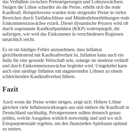
das Verhältnis zwischen Preissteigerungen und Lohnzuwächsen.
Steigen die Löhne schneller als die Preise, erhöht sich die reale
Kaufkraft. Beispielsweise wurden trotz steigender Preise in vielen
Bereichen durch Tarifabschlüsse und Mindestlohnerhöhungen reale
Einkommenszuwächse erzielt. Dieser dynamische Prozess wird oft
durch sogenannte Kaufkraftparitäten (KKP) widerspiegelt, die
aufzeigen, wie weit das Einkommen in verschiedenen Regionen
tatsächlich reicht.
Es ist ein häufiger Fehler anzunehmen, dass Inflation
gleichbedeutend mit Kaufkraftverlust ist. Inflation kann auch ein
Indiz für eine gesunde Wirtschaft sein, solange sie moderat verläuft
und durch Einkommenszuwächse begleitet wird. Umgekehrt kann
auch eine niedrige Inflation mit stagnierenden Löhnen zu einem
schleichenden Kaufkraftverlust führen.
Fazit
Auch wenn die Preise weiter steigen, zeigt sich: Höhere Löhne
gleichen viele Inflationswirkungen aus und stärken die Kaufkraft in
Deutschland nachhaltig. Privatpersonen sollten dennoch genau
prüfen, welche Ausgaben wirklich notwendig sind und wo sich
Einsparpotenziale ergeben, um den finanziellen Spielraum optimal
zu nutzen.