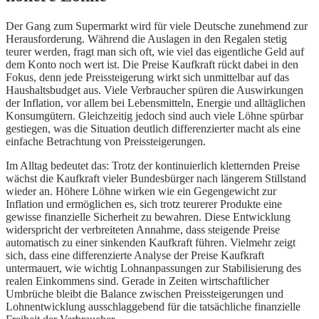
Der Gang zum Supermarkt wird für viele Deutsche zunehmend zur
Herausforderung. Während die Auslagen in den Regalen stetig
teurer werden, fragt man sich oft, wie viel das eigentliche Geld auf
dem Konto noch wert ist. Die Preise Kaufkraft rückt dabei in den
Fokus, denn jede Preissteigerung wirkt sich unmittelbar auf das
Haushaltsbudget aus. Viele Verbraucher spüren die Auswirkungen
der Inflation, vor allem bei Lebensmitteln, Energie und alltäglichen
Konsumgütern. Gleichzeitig jedoch sind auch viele Löhne spürbar
gestiegen, was die Situation deutlich differenzierter macht als eine
einfache Betrachtung von Preissteigerungen.
Im Alltag bedeutet das: Trotz der kontinuierlich kletternden Preise
wächst die Kaufkraft vieler Bundesbürger nach längerem Stillstand
wieder an. Höhere Löhne wirken wie ein Gegengewicht zur
Inflation und ermöglichen es, sich trotz teurerer Produkte eine
gewisse finanzielle Sicherheit zu bewahren. Diese Entwicklung
widerspricht der verbreiteten Annahme, dass steigende Preise
automatisch zu einer sinkenden Kaufkraft führen. Vielmehr zeigt
sich, dass eine differenzierte Analyse der Preise Kaufkraft
untermauert, wie wichtig Lohnanpassungen zur Stabilisierung des
realen Einkommens sind. Gerade in Zeiten wirtschaftlicher
Umbrüche bleibt die Balance zwischen Preissteigerungen und
Lohnentwicklung ausschlaggebend für die tatsächliche finanzielle