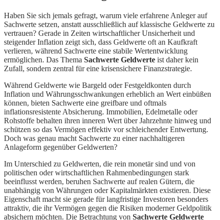
Haben Sie sich jemals gefragt, warum viele erfahrene Anleger auf
Sachwerte setzen, anstatt ausschließlich auf klassische Geldwerte zu
vertrauen? Gerade in Zeiten wirtschaftlicher Unsicherheit und
steigender Inflation zeigt sich, dass Geldwerte oft an Kaufkraft
verlieren, während Sachwerte eine stabile Wertentwicklung
ermöglichen. Das Thema
Sachwerte Geldwerte
ist daher kein
Zufall, sondern zentral für eine krisensichere Finanzstrategie.
Während Geldwerte wie Bargeld oder Festgeldkonten durch
Inflation und Währungsschwankungen erheblich an Wert einbüßen
können, bieten Sachwerte eine greifbare und oftmals
inflationsresistente Absicherung. Immobilien, Edelmetalle oder
Rohstoffe behalten ihren inneren Wert über Jahrzehnte hinweg und
schützen so das Vermögen effektiv vor schleichender Entwertung.
Doch was genau macht Sachwerte zu einer nachhaltigeren
Anlageform gegenüber Geldwerten?
Im Unterschied zu Geldwerten, die rein monetär sind und von
politischen oder wirtschaftlichen Rahmenbedingungen stark
beeinflusst werden, beruhen Sachwerte auf realen Gütern, die
unabhängig von Währungen oder Kapitalmärkten existieren. Diese
Eigenschaft macht sie gerade für langfristige Investoren besonders
attraktiv, die ihr Vermögen gegen die Risiken moderner Geldpolitik
absichern möchten. Die Betrachtung von
Sachwerte Geldwerte