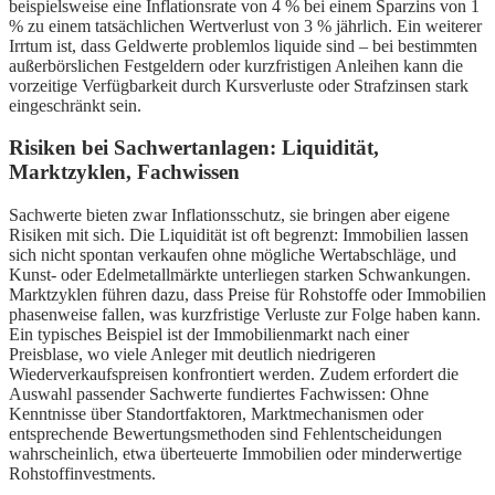
beispielsweise eine Inflationsrate von 4 % bei einem Sparzins von 1
% zu einem tatsächlichen Wertverlust von 3 % jährlich. Ein weiterer
Irrtum ist, dass Geldwerte problemlos liquide sind – bei bestimmten
außerbörslichen Festgeldern oder kurzfristigen Anleihen kann die
vorzeitige Verfügbarkeit durch Kursverluste oder Strafzinsen stark
eingeschränkt sein.
Risiken bei Sachwertanlagen: Liquidität,
Marktzyklen, Fachwissen
Sachwerte bieten zwar Inflationsschutz, sie bringen aber eigene
Risiken mit sich. Die Liquidität ist oft begrenzt: Immobilien lassen
sich nicht spontan verkaufen ohne mögliche Wertabschläge, und
Kunst- oder Edelmetallmärkte unterliegen starken Schwankungen.
Marktzyklen führen dazu, dass Preise für Rohstoffe oder Immobilien
phasenweise fallen, was kurzfristige Verluste zur Folge haben kann.
Ein typisches Beispiel ist der Immobilienmarkt nach einer
Preisblase, wo viele Anleger mit deutlich niedrigeren
Wiederverkaufspreisen konfrontiert werden. Zudem erfordert die
Auswahl passender Sachwerte fundiertes Fachwissen: Ohne
Kenntnisse über Standortfaktoren, Marktmechanismen oder
entsprechende Bewertungsmethoden sind Fehlentscheidungen
wahrscheinlich, etwa überteuerte Immobilien oder minderwertige
Rohstoffinvestments.