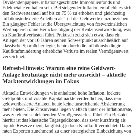
Dividendenpapiere, inflationsgeschützte Immobilienfonds und
Edelmetalle enthalten sein. Bei steigender Inflation empfiehlt es sich,
den Sachwerteanteil auf bis zu 75 % zu erhöhen und gleichzeitig
inflationsindexierte Anleihen als Teil der Geldwerte einzubeziehen.
Ein gängiger Fehler ist die Übergewichtung von festverzinslichen
Wertpapieren ohne Berücksichtigung der Realzinsentwicklung, was
zu Kaufkraftverlusten führt. Praktisch zeigt sich etwa, dass ein
Anleger, der vor 10 Jahren seinen Schwerpunkt ausschließlich auf
klassische Sparbücher legte, heute durch die inflationsbedingte
Kaufkraftminderung erhebliche Verluste im realen Vermögenswert
verzeichnet.
Refresh-Hinweis: Warum eine reine Geldwert-
Anlage heutzutage nicht mehr ausreicht – aktuelle
Marktentwicklungen im Fokus
Aktuelle Entwicklungen wie anhaltend hohe Inflation, lockere
Geldpolitik und volatile Kapitalmärkte verdeutlichen, dass rein
geldwertbasierte Anlagen heute keine ausreichende Absicherung
mehr bieten. Die Zinsniveaus liegen vielfach unter der Inflationsrate,
was zu einem schleichenden Vermögensverlust führt. Ein Beispiel
hierfür ist das klassische Tagesgeldkonto, das zwar kurzfristig als
liquide Reserve dient, langfristig jedoch Kaufkraft vernichtet. Daher
raten Experten zunehmend zu einer strategischen Einbeziehung von