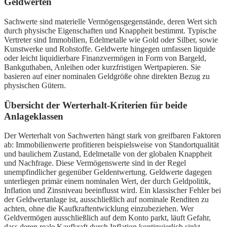
Geldwerten
Sachwerte sind materielle Vermögensgegenstände, deren Wert sich
durch physische Eigenschaften und Knappheit bestimmt. Typische
Vertreter sind Immobilien, Edelmetalle wie Gold oder Silber, sowie
Kunstwerke und Rohstoffe. Geldwerte hingegen umfassen liquide
oder leicht liquidierbare Finanzvermögen in Form von Bargeld,
Bankguthaben, Anleihen oder kurzfristigen Wertpapieren. Sie
basieren auf einer nominalen Geldgröße ohne direkten Bezug zu
physischen Gütern.
Übersicht der Werterhalt-Kriterien für beide
Anlageklassen
Der Werterhalt von Sachwerten hängt stark von greifbaren Faktoren
ab: Immobilienwerte profitieren beispielsweise von Standortqualität
und baulichem Zustand, Edelmetalle von der globalen Knappheit
und Nachfrage. Diese Vermögenswerte sind in der Regel
unempfindlicher gegenüber Geldentwertung. Geldwerte dagegen
unterliegen primär einem nominalen Wert, der durch Geldpolitik,
Inflation und Zinsniveau beeinflusst wird. Ein klassischer Fehler bei
der Geldwertanlage ist, ausschließlich auf nominale Renditen zu
achten, ohne die Kaufkraftentwicklung einzubeziehen. Wer
Geldvermögen ausschließlich auf dem Konto parkt, läuft Gefahr,
dass deren reale Kaufkraft durch Inflation kontinuierlich sinkt.