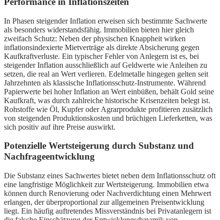
Performance in Inflationszeiten
In Phasen steigender Inflation erweisen sich bestimmte Sachwerte
als besonders widerstandsfähig. Immobilien bieten hier gleich
zweifach Schutz: Neben der physischen Knappheit wirken
inflationsindexierte Mietverträge als direkte Absicherung gegen
Kaufkraftverluste. Ein typischer Fehler von Anlegern ist es, bei
steigender Inflation ausschließlich auf Geldwerte wie Anleihen zu
setzen, die real an Wert verlieren. Edelmetalle hingegen gelten seit
Jahrzehnten als klassische Inflationsschutz-Instrumente. Während
Papierwerte bei hoher Inflation an Wert einbüßen, behält Gold seine
Kaufkraft, was durch zahlreiche historische Krisenzeiten belegt ist.
Rohstoffe wie Öl, Kupfer oder Agrarprodukte profitieren zusätzlich
von steigenden Produktionskosten und brüchigen Lieferketten, was
sich positiv auf ihre Preise auswirkt.
Potenzielle Wertsteigerung durch Substanz und
Nachfrageentwicklung
Die Substanz eines Sachwertes bietet neben dem Inflationsschutz oft
eine langfristige Möglichkeit zur Wertsteigerung. Immobilien etwa
können durch Renovierung oder Nachverdichtung einen Mehrwert
erlangen, der überproportional zur allgemeinen Preisentwicklung
liegt. Ein häufig auftretendes Missverständnis bei Privatanlegern ist
die falsche Einschätzung der Entwicklungsdynamik von