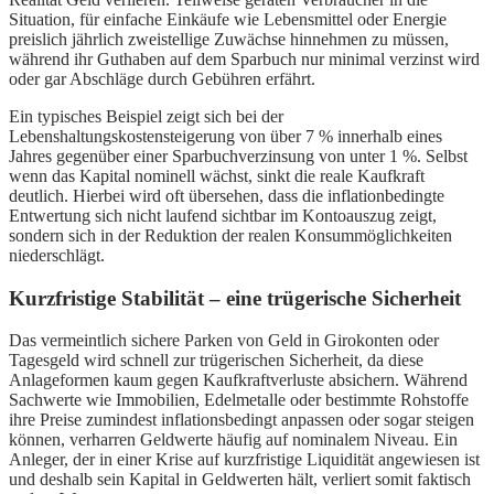
Situation, für einfache Einkäufe wie Lebensmittel oder Energie
preislich jährlich zweistellige Zuwächse hinnehmen zu müssen,
während ihr Guthaben auf dem Sparbuch nur minimal verzinst wird
oder gar Abschläge durch Gebühren erfährt.
Ein typisches Beispiel zeigt sich bei der
Lebenshaltungskostensteigerung von über 7 % innerhalb eines
Jahres gegenüber einer Sparbuchverzinsung von unter 1 %. Selbst
wenn das Kapital nominell wächst, sinkt die reale Kaufkraft
deutlich. Hierbei wird oft übersehen, dass die inflationbedingte
Entwertung sich nicht laufend sichtbar im Kontoauszug zeigt,
sondern sich in der Reduktion der realen Konsummöglichkeiten
niederschlägt.
Kurzfristige Stabilität – eine trügerische Sicherheit
Das vermeintlich sichere Parken von Geld in Girokonten oder
Tagesgeld wird schnell zur trügerischen Sicherheit, da diese
Anlageformen kaum gegen Kaufkraftverluste absichern. Während
Sachwerte wie Immobilien, Edelmetalle oder bestimmte Rohstoffe
ihre Preise zumindest inflationsbedingt anpassen oder sogar steigen
können, verharren Geldwerte häufig auf nominalem Niveau. Ein
Anleger, der in einer Krise auf kurzfristige Liquidität angewiesen ist
und deshalb sein Kapital in Geldwerten hält, verliert somit faktisch