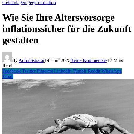
Geldanlagen gegen Inflation
Wie Sie Ihre Altersvorsorge
inflationssicher für die Zukunft
gestalten
By
Administrator
14. Juni 2026
Keine Kommentare
12 Mins
Read
Facebook
Twitter
Pinterest
LinkedIn
Tumblr
Reddit
WhatsApp
Email