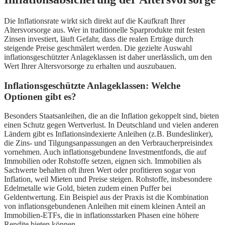
Die Inflationsrate wirkt sich direkt auf die Kaufkraft Ihrer
Altersvorsorge aus. Wer in traditionelle Sparprodukte mit festen
Zinsen investiert, läuft Gefahr, dass die realen Erträge durch
steigende Preise geschmälert werden. Die gezielte Auswahl
inflationsgeschützter Anlageklassen ist daher unerlässlich, um den
Wert Ihrer Altersvorsorge zu erhalten und auszubauen.
Inflationsgeschützte Anlageklassen: Welche
Optionen gibt es?
Besonders Staatsanleihen, die an die Inflation gekoppelt sind, bieten
einen Schutz gegen Wertverlust. In Deutschland und vielen anderen
Ländern gibt es Inflationsindexierte Anleihen (z.B. Bundeslinker),
die Zins- und Tilgungsanpassungen an den Verbraucherpreisindex
vornehmen. Auch inflationsgebundene Investmentfonds, die auf
Immobilien oder Rohstoffe setzen, eignen sich. Immobilien als
Sachwerte behalten oft ihren Wert oder profitieren sogar von
Inflation, weil Mieten und Preise steigen. Rohstoffe, insbesondere
Edelmetalle wie Gold, bieten zudem einen Puffer bei
Geldentwertung. Ein Beispiel aus der Praxis ist die Kombination
von inflationsgebundenen Anleihen mit einem kleinen Anteil an
Immobilien-ETFs, die in inflationsstarken Phasen eine höhere
Rendite bieten können.