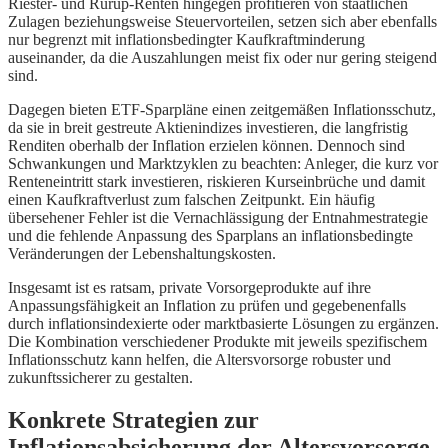
Riester- und Rürup-Renten hingegen profitieren von staatlichen
Zulagen beziehungsweise Steuervorteilen, setzen sich aber ebenfalls
nur begrenzt mit inflationsbedingter Kaufkraftminderung
auseinander, da die Auszahlungen meist fix oder nur gering steigend
sind.
Dagegen bieten ETF-Sparpläne einen zeitgemäßen Inflationsschutz,
da sie in breit gestreute Aktienindizes investieren, die langfristig
Renditen oberhalb der Inflation erzielen können. Dennoch sind
Schwankungen und Marktzyklen zu beachten: Anleger, die kurz vor
Renteneintritt stark investieren, riskieren Kurseinbrüche und damit
einen Kaufkraftverlust zum falschen Zeitpunkt. Ein häufig
übersehener Fehler ist die Vernachlässigung der Entnahmestrategie
und die fehlende Anpassung des Sparplans an inflationsbedingte
Veränderungen der Lebenshaltungskosten.
Insgesamt ist es ratsam, private Vorsorgeprodukte auf ihre
Anpassungsfähigkeit an Inflation zu prüfen und gegebenenfalls
durch inflationsindexierte oder marktbasierte Lösungen zu ergänzen.
Die Kombination verschiedener Produkte mit jeweils spezifischem
Inflationsschutz kann helfen, die Altersvorsorge robuster und
zukunftssicherer zu gestalten.
Konkrete Strategien zur
Inflationsabsicherung der Altersvorsorge