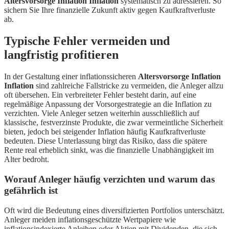
Altersvorsorge Inflation Inflation
systematisch zu adressieren. So
sichern Sie Ihre finanzielle Zukunft aktiv gegen Kaufkraftverluste
ab.
Typische Fehler vermeiden und
langfristig profitieren
In der Gestaltung einer inflationssicheren
Altersvorsorge Inflation
Inflation
sind zahlreiche Fallstricke zu vermeiden, die Anleger allzu
oft übersehen. Ein verbreiteter Fehler besteht darin, auf eine
regelmäßige Anpassung der Vorsorgestrategie an die Inflation zu
verzichten. Viele Anleger setzen weiterhin ausschließlich auf
klassische, festverzinste Produkte, die zwar vermeintliche Sicherheit
bieten, jedoch bei steigender Inflation häufig Kaufkraftverluste
bedeuten. Diese Unterlassung birgt das Risiko, dass die spätere
Rente real erheblich sinkt, was die finanzielle Unabhängigkeit im
Alter bedroht.
Worauf Anleger häufig verzichten und warum das
gefährlich ist
Oft wird die Bedeutung eines diversifizierten Portfolios unterschätzt.
Anleger meiden inflationsgeschützte Wertpapiere wie
inflationsindexierte Anleihen oder Aktien mit Dividenden, die sich