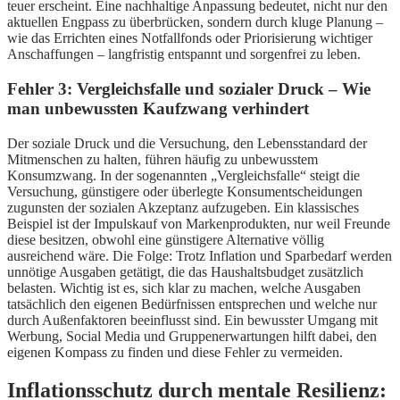
teuer erscheint. Eine nachhaltige Anpassung bedeutet, nicht nur den
aktuellen Engpass zu überbrücken, sondern durch kluge Planung –
wie das Errichten eines Notfallfonds oder Priorisierung wichtiger
Anschaffungen – langfristig entspannt und sorgenfrei zu leben.
Fehler 3: Vergleichsfalle und sozialer Druck – Wie
man unbewussten Kaufzwang verhindert
Der soziale Druck und die Versuchung, den Lebensstandard der
Mitmenschen zu halten, führen häufig zu unbewusstem
Konsumzwang. In der sogenannten „Vergleichsfalle“ steigt die
Versuchung, günstigere oder überlegte Konsumentscheidungen
zugunsten der sozialen Akzeptanz aufzugeben. Ein klassisches
Beispiel ist der Impulskauf von Markenprodukten, nur weil Freunde
diese besitzen, obwohl eine günstigere Alternative völlig
ausreichend wäre. Die Folge: Trotz Inflation und Sparbedarf werden
unnötige Ausgaben getätigt, die das Haushaltsbudget zusätzlich
belasten. Wichtig ist es, sich klar zu machen, welche Ausgaben
tatsächlich den eigenen Bedürfnissen entsprechen und welche nur
durch Außenfaktoren beeinflusst sind. Ein bewusster Umgang mit
Werbung, Social Media und Gruppenerwartungen hilft dabei, den
eigenen Kompass zu finden und diese Fehler zu vermeiden.
Inflationsschutz durch mentale Resilienz: