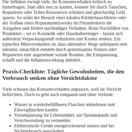
Die Inflation zwingt viele, ihr Konsumverhalten kritisch zu
hinterfragen. Statt alles neu zu kaufen, können Sie durch Tauschen,
Reparieren oder Teilen Ressourcen schonen und gleichzeitig Geld
sparen. So senkt der Besuch einer lokalen Kleidertauschbörse oder
der Aufbau eines Reparaturnetzwerks im Freundeskreis die
Ausgaben und fördert nachhaltiges Verhalten. Beim Nachfüllen von
Produkten – sei es Kosmetik oder Haushaltsreiniger – lassen sich
außerdem Verpackungsmüll reduzieren und Kosten senken. Ein
typisches Missverständnis ist, dass alternative Wege unbequem sein
müssten; tatsächlich entsteht durch gemeinsames Nutzen oder
Reparieren eine angenehme soziale Routine, die Entspannung
schafft und die Inflationswirkung abfedert.
Praxis-Checkliste: Tägliche Gewohnheiten, die den
Verbrauch senken ohne Verzichtsfaktor
Viele scheuen das
Konsumverhalten anpassen
, weil sie Verzicht
befürchten. Doch es geht auch entspannt und ohne Verluste:
Wasser in wiederbefüllbaren Flaschen mitnehmen statt
Einwegflaschen kaufen
Vorratsplanung für Lebensmittel, um Spontankäufe und
Verschwendung zu vermeiden
Elektronische Geräte energieschonend nutzen und bei
Nichtgebrauch ausschalten