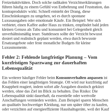
Freizeitaktivitäten. Doch solche radikalen Verzichtserklärungen
führen häufig zu einem Gefühl von Entbehrung und Frustration, das
kontraproduktiv wirkt. Schnell entsteht der Drang, diese
Einschränkungen zu umgehen, sei es durch spontane
Luxusausgaben oder emotionale Käufe. Ein Beispiel: Wer sich
verbietet, einen Kaffee außer Haus zu trinken, empfindet bald jeden
kleinen Genuss als Tabu und konsumiert bei Gelegenheit gleich
unverhältnismäßig teuer. Stattdessen sollte der Verzicht bewusst
dosiert und realistisch geplant werden, etwa durch bewusste
Ersatzangebote oder feste monatliche Budgets für kleine
Luxusmomente.
Fehler 2: Fehlende langfristige Planung – Vom
kurzfristigen Sparzwang zur dauerhaften
Lebensqualität
Ein weiterer häufiger Fehler beim
Konsumverhalten anpassen
ist
das Fehlen einer langfristigen Strategie. Oft wird nur kurzfristig auf
Knappheit reagiert, indem sofort alle Ausgaben drastisch gekürzt
werden, ohne das Ziel im Blick zu behalten. Das Risiko: Die
Lebensqualität sinkt dauerhaft, da essentielle oder wertvolle
Anschaffungen vermieden werden. Zum Beispiel sparen Menschen
an qualitativ hochwertiger Kleidung, nur um später öfter zu kaufen,
oder verzichten auf energieeffiziente Haushaltsgeräte, weil der Kauf