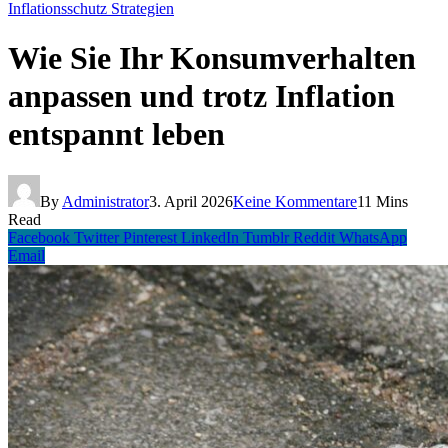
Inflationsschutz Strategien
Wie Sie Ihr Konsumverhalten
anpassen und trotz Inflation
entspannt leben
By
Administrator
3. April 2026
Keine Kommentare
11 Mins
Read
Facebook
Twitter
Pinterest
LinkedIn
Tumblr
Reddit
WhatsApp
Email