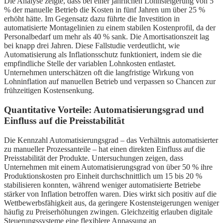
Die Analyse zeigte, dass bei einer jährlichen Lohnsteigerung von 5
% der manuelle Betrieb die Kosten in fünf Jahren um über 25 %
erhöht hätte. Im Gegensatz dazu führte die Investition in
automatisierte Montagelinien zu einem stabilen Kostenprofil, da der
Personalbedarf um mehr als 40 % sank. Die Amortisationszeit lag
bei knapp drei Jahren. Diese Fallstudie verdeutlicht, wie
Automatisierung als Inflationsschutz funktioniert, indem sie die
empfindliche Stelle der variablen Lohnkosten entlastet.
Unternehmen unterschätzen oft die langfristige Wirkung von
Lohninflation auf manuellen Betrieb und verpassen so Chancen zur
frühzeitigen Kostensenkung.
Quantitative Vorteile: Automatisierungsgrad und
Einfluss auf die Preisstabilität
Die Kennzahl Automatisierungsgrad – das Verhältnis automatisierter
zu manueller Prozessanteile – hat einen direkten Einfluss auf die
Preisstabilität der Produkte. Untersuchungen zeigen, dass
Unternehmen mit einem Automatisierungsgrad von über 50 % ihre
Produktionskosten pro Einheit durchschnittlich um 15 bis 20 %
stabilisieren konnten, während weniger automatisierte Betriebe
stärker von Inflation betroffen waren. Dies wirkt sich positiv auf die
Wettbewerbsfähigkeit aus, da geringere Kostensteigerungen weniger
häufig zu Preiserhöhungen zwingen. Gleichzeitig erlauben digitale
Steuerungssysteme eine flexiblere Anpassung an