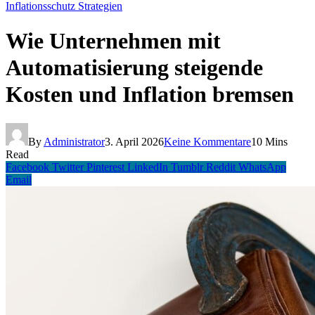
Inflationsschutz Strategien
Wie Unternehmen mit
Automatisierung steigende
Kosten und Inflation bremsen
By
Administrator
3. April 2026
Keine Kommentare
10 Mins
Read
Facebook
Twitter
Pinterest
LinkedIn
Tumblr
Reddit
WhatsApp
Email