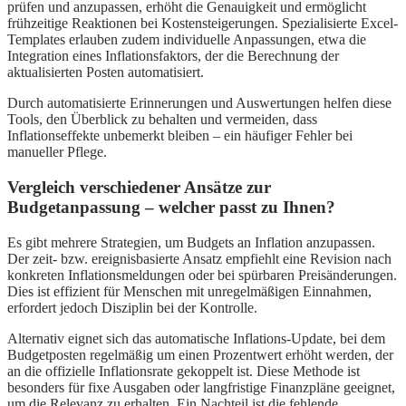
prüfen und anzupassen, erhöht die Genauigkeit und ermöglicht
frühzeitige Reaktionen bei Kostensteigerungen. Spezialisierte Excel-
Templates erlauben zudem individuelle Anpassungen, etwa die
Integration eines Inflationsfaktors, der die Berechnung der
aktualisierten Posten automatisiert.
Durch automatisierte Erinnerungen und Auswertungen helfen diese
Tools, den Überblick zu behalten und vermeiden, dass
Inflationseffekte unbemerkt bleiben – ein häufiger Fehler bei
manueller Pflege.
Vergleich verschiedener Ansätze zur
Budgetanpassung – welcher passt zu Ihnen?
Es gibt mehrere Strategien, um Budgets an Inflation anzupassen.
Der zeit- bzw. ereignisbasierte Ansatz empfiehlt eine Revision nach
konkreten Inflationsmeldungen oder bei spürbaren Preisänderungen.
Dies ist effizient für Menschen mit unregelmäßigen Einnahmen,
erfordert jedoch Disziplin bei der Kontrolle.
Alternativ eignet sich das automatische Inflations-Update, bei dem
Budgetposten regelmäßig um einen Prozentwert erhöht werden, der
an die offizielle Inflationsrate gekoppelt ist. Diese Methode ist
besonders für fixe Ausgaben oder langfristige Finanzpläne geeignet,
um die Relevanz zu erhalten. Ein Nachteil ist die fehlende