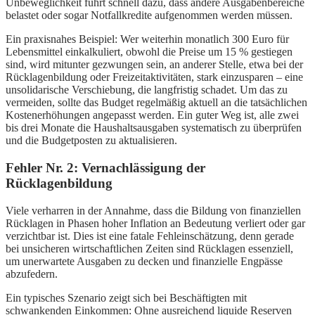
Unbeweglichkeit führt schnell dazu, dass andere Ausgabenbereiche
belastet oder sogar Notfallkredite aufgenommen werden müssen.
Ein praxisnahes Beispiel: Wer weiterhin monatlich 300 Euro für
Lebensmittel einkalkuliert, obwohl die Preise um 15 % gestiegen
sind, wird mitunter gezwungen sein, an anderer Stelle, etwa bei der
Rücklagenbildung oder Freizeitaktivitäten, stark einzusparen – eine
unsolidarische Verschiebung, die langfristig schadet. Um das zu
vermeiden, sollte das Budget regelmäßig aktuell an die tatsächlichen
Kostenerhöhungen angepasst werden. Ein guter Weg ist, alle zwei
bis drei Monate die Haushaltsausgaben systematisch zu überprüfen
und die Budgetposten zu aktualisieren.
Fehler Nr. 2: Vernachlässigung der
Rücklagenbildung
Viele verharren in der Annahme, dass die Bildung von finanziellen
Rücklagen in Phasen hoher Inflation an Bedeutung verliert oder gar
verzichtbar ist. Dies ist eine fatale Fehleinschätzung, denn gerade
bei unsicheren wirtschaftlichen Zeiten sind Rücklagen essenziell,
um unerwartete Ausgaben zu decken und finanzielle Engpässe
abzufedern.
Ein typisches Szenario zeigt sich bei Beschäftigten mit
schwankenden Einkommen: Ohne ausreichend liquide Reserven