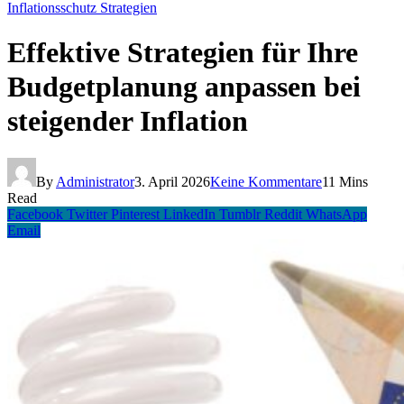
Inflationsschutz Strategien
Effektive Strategien für Ihre
Budgetplanung anpassen bei
steigender Inflation
By
Administrator
3. April 2026
Keine Kommentare
11 Mins
Read
Facebook
Twitter
Pinterest
LinkedIn
Tumblr
Reddit
WhatsApp
Email