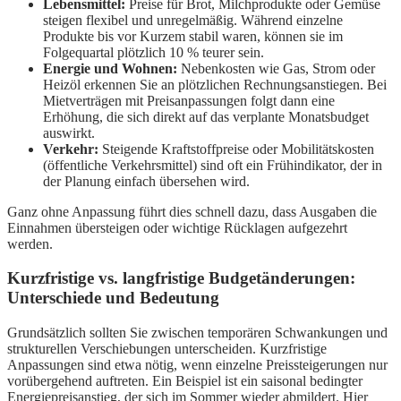
Lebensmittel:
Preise für Brot, Milchprodukte oder Gemüse
steigen flexibel und unregelmäßig. Während einzelne
Produkte bis vor Kurzem stabil waren, können sie im
Folgequartal plötzlich 10 % teurer sein.
Energie und Wohnen:
Nebenkosten wie Gas, Strom oder
Heizöl erkennen Sie an plötzlichen Rechnungsanstiegen. Bei
Mietverträgen mit Preisanpassungen folgt dann eine
Erhöhung, die sich direkt auf das verplante Monatsbudget
auswirkt.
Verkehr:
Steigende Kraftstoffpreise oder Mobilitätskosten
(öffentliche Verkehrsmittel) sind oft ein Frühindikator, der in
der Planung einfach übersehen wird.
Ganz ohne Anpassung führt dies schnell dazu, dass Ausgaben die
Einnahmen übersteigen oder wichtige Rücklagen aufgezehrt
werden.
Kurzfristige vs. langfristige Budgetänderungen:
Unterschiede und Bedeutung
Grundsätzlich sollten Sie zwischen temporären Schwankungen und
strukturellen Verschiebungen unterscheiden. Kurzfristige
Anpassungen sind etwa nötig, wenn einzelne Preissteigerungen nur
vorübergehend auftreten. Ein Beispiel ist ein saisonal bedingter
Energiepreisanstieg, der sich im Sommer wieder abmildert. Hier