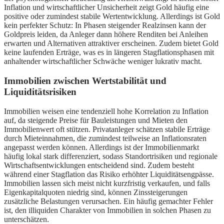
Inflation und wirtschaftlicher Unsicherheit zeigt Gold häufig eine
positive oder zumindest stabile Wertentwicklung. Allerdings ist Gold
kein perfekter Schutz: In Phasen steigender Realzinsen kann der
Goldpreis leiden, da Anleger dann höhere Renditen bei Anleihen
erwarten und Alternativen attraktiver erscheinen. Zudem bietet Gold
keine laufenden Erträge, was es in längeren Stagflationsphasen mit
anhaltender wirtschaftlicher Schwäche weniger lukrativ macht.
Immobilien zwischen Wertstabilität und
Liquiditätsrisiken
Immobilien weisen eine tendenziell hohe Korrelation zu Inflation
auf, da steigende Preise für Bauleistungen und Mieten den
Immobilienwert oft stützen. Privatanleger schätzen stabile Erträge
durch Mieteinnahmen, die zumindest teilweise an Inflationsraten
angepasst werden können. Allerdings ist der Immobilienmarkt
häufig lokal stark differenziert, sodass Standortrisiken und regionale
Wirtschaftsentwicklungen entscheidend sind. Zudem besteht
während einer Stagflation das Risiko erhöhter Liquiditätsengpässe.
Immobilien lassen sich meist nicht kurzfristig verkaufen, und falls
Eigenkapitalquoten niedrig sind, können Zinssteigerungen
zusätzliche Belastungen verursachen. Ein häufig gemachter Fehler
ist, den illiquiden Charakter von Immobilien in solchen Phasen zu
unterschätzen.