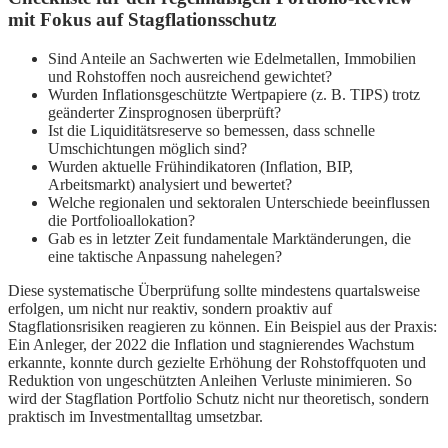
mit Fokus auf Stagflationsschutz
Sind Anteile an Sachwerten wie Edelmetallen, Immobilien
und Rohstoffen noch ausreichend gewichtet?
Wurden Inflationsgeschützte Wertpapiere (z. B. TIPS) trotz
geänderter Zinsprognosen überprüft?
Ist die Liquiditätsreserve so bemessen, dass schnelle
Umschichtungen möglich sind?
Wurden aktuelle Frühindikatoren (Inflation, BIP,
Arbeitsmarkt) analysiert und bewertet?
Welche regionalen und sektoralen Unterschiede beeinflussen
die Portfolioallokation?
Gab es in letzter Zeit fundamentale Marktänderungen, die
eine taktische Anpassung nahelegen?
Diese systematische Überprüfung sollte mindestens quartalsweise
erfolgen, um nicht nur reaktiv, sondern proaktiv auf
Stagflationsrisiken reagieren zu können. Ein Beispiel aus der Praxis:
Ein Anleger, der 2022 die Inflation und stagnierendes Wachstum
erkannte, konnte durch gezielte Erhöhung der Rohstoffquoten und
Reduktion von ungeschützten Anleihen Verluste minimieren. So
wird der Stagflation Portfolio Schutz nicht nur theoretisch, sondern
praktisch im Investmentalltag umsetzbar.