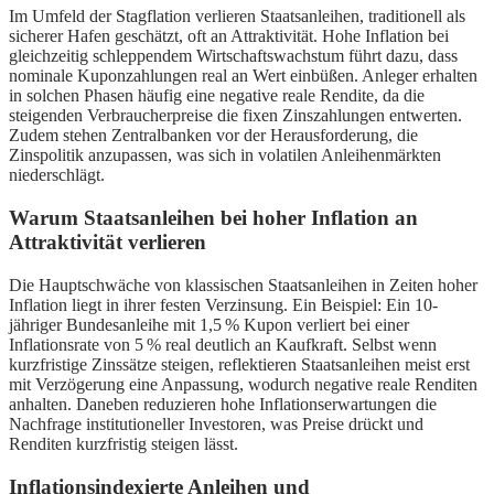
Im Umfeld der Stagflation verlieren Staatsanleihen, traditionell als
sicherer Hafen geschätzt, oft an Attraktivität. Hohe Inflation bei
gleichzeitig schleppendem Wirtschaftswachstum führt dazu, dass
nominale Kuponzahlungen real an Wert einbüßen. Anleger erhalten
in solchen Phasen häufig eine negative reale Rendite, da die
steigenden Verbraucherpreise die fixen Zinszahlungen entwerten.
Zudem stehen Zentralbanken vor der Herausforderung, die
Zinspolitik anzupassen, was sich in volatilen Anleihenmärkten
niederschlägt.
Warum Staatsanleihen bei hoher Inflation an
Attraktivität verlieren
Die Hauptschwäche von klassischen Staatsanleihen in Zeiten hoher
Inflation liegt in ihrer festen Verzinsung. Ein Beispiel: Ein 10-
jähriger Bundesanleihe mit 1,5 % Kupon verliert bei einer
Inflationsrate von 5 % real deutlich an Kaufkraft. Selbst wenn
kurzfristige Zinssätze steigen, reflektieren Staatsanleihen meist erst
mit Verzögerung eine Anpassung, wodurch negative reale Renditen
anhalten. Daneben reduzieren hohe Inflationserwartungen die
Nachfrage institutioneller Investoren, was Preise drückt und
Renditen kurzfristig steigen lässt.
Inflationsindexierte Anleihen und