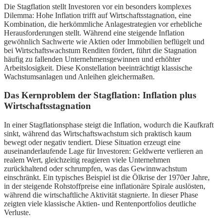
Die Stagflation stellt Investoren vor ein besonders komplexes
Dilemma: Hohe Inflation trifft auf Wirtschaftsstagnation, eine
Kombination, die herkömmliche Anlagestrategien vor erhebliche
Herausforderungen stellt. Während eine steigende Inflation
gewöhnlich Sachwerte wie Aktien oder Immobilien beflügelt und
bei Wirtschaftswachstum Renditen fördert, führt die Stagnation
häufig zu fallenden Unternehmensgewinnen und erhöhter
Arbeitslosigkeit. Diese Konstellation beeinträchtigt klassische
Wachstumsanlagen und Anleihen gleichermaßen.
Das Kernproblem der Stagflation: Inflation plus
Wirtschaftsstagnation
In einer Stagflationsphase steigt die Inflation, wodurch die Kaufkraft
sinkt, während das Wirtschaftswachstum sich praktisch kaum
bewegt oder negativ tendiert. Diese Situation erzeugt eine
auseinanderlaufende Lage für Investoren: Geldwerte verlieren an
realem Wert, gleichzeitig reagieren viele Unternehmen
zurückhaltend oder schrumpfen, was das Gewinnwachstum
einschränkt. Ein typisches Beispiel ist die Ölkrise der 1970er Jahre,
in der steigende Rohstoffpreise eine inflationäre Spirale auslösten,
während die wirtschaftliche Aktivität stagnierte. In dieser Phase
zeigten viele klassische Aktien- und Rentenportfolios deutliche
Verluste.