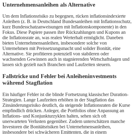
Unternehmensanleihen als Alternative
Um dem Inflationsrisiko zu begegnen, rücken inflationsindexierte
Anleihen (z. B. in Deutschland Bundesanleihen mit Inflationsschutz,
kurz Bundesschatzanweisungen mit Inflationskomponente) in den
Fokus. Diese Papiere passen ihre Rückzahlungen und Kupons an
die Inflationsrate an, was realen Werterhalt ermöglicht. Daneben
bieten Unternehmensanleihen, insbesondere solche von
Unternehmen mit Preissetzungsmacht und solider Bonität, eine
Alternative. Sie profitieren potenziell von stabileren oder
wachsenden Gewinnen auch in stagnierenden Wirtschaftslagen und
lassen sich gezielt nach Branchen und Laufzeiten steuern.
Fallstricke und Fehler bei Anleiheninvestments
während Stagflation
Ein häufiger Fehler ist die blinde Fortsetzung klassischer Duration-
Strategien. Lange Laufzeiten erhöhen in der Stagflation das
Zinsänderungsrisiko deutlich, da steigende Inflationsraten die Kurse
empfindlich drücken. Anleger, die Portfolios ohne Anpassung an
Inflations- und Konjunkturzyklen halten, sehen sich oft
unerwarteten Verlusten gegenüber. Zudem unterschätzen manche
Investoren die Bonitätsrisiken bei Unternehmensanleihen,
insbesondere bei schwächeren Emittenten, die in einem