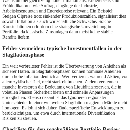
Wachstum bei gleichzeitig hoher Inflation aus. Andererseits sind
Frühindikatoren wie Auftragseingänge der Industrie,
Arbeitslosenquoten und Energiepreise relevant. Ein Beispiel:
Steigen Ölpreise trotz sinkender Produktionszahlen, signalisiert dies
sowohl Inflation als auch wirtschaftliche Schwäche. Solche
Konstellationen erfordern eine strategische Umverteilung im
Portfolio, da klassische Zinsanlagen dann meist keine stabile
Rendite liefern.
Fehler vermeiden: typische Investmentfallen in der
Stagflationsphase
Ein weit verbreiteter Fehler ist die Überbewertung von Anleihen als
sicherer Hafen. In Stagflationsphasen können nominale Anleihen
durch hohe Inflation deutlich an Wert verlieren, während Aktien, vor
allem zyklische Titel, recht stark einbrechen. Zudem verkennen
manche Investoren die Bedeutung von Liquiditätsreserven, die in
volatilen Phasen Sicherheit bieten und schnelle Anpassungen
ermöglichen. Ebenso riskant ist das Ignorieren regionaler
Unterschiede: In einer weltweiten Stagflation reagieren Märkte nicht
homogen. Es lohnt sich daher, länderspezifische Entwicklungen zu
berücksichtigen, um etwa durch internationale Diversifikation
Risiken zu streuen.
Checkliste für den regelmäßigen Portfolio-Review