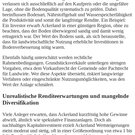
verlassen sich ausschließlich auf den Kaufpreis oder die ungefähre
Lage, ohne die Bodenqualität systematisch zu prüfen. Dabei
beeinflussen Bodenart, Nährstoffgehalt und Wasserspeicherfähigkeit
die Produktivität und somit die langfristige Rendite. Ein Beispiel:
Ein Investor erwarb Ackerland in einer günstigen Region, ohne zu
beachten, dass der Boden überwiegend sandig und damit wenig
ertragreich war. Der Wert des Bodens sank, als sich herausstellte,
dass für landwirtschaftliche Nutzung erhebliche Investitionen in
Bodenverbesserung nötig waren.
Ebenfalls häufig unterschätzt werden rechtliche
Rahmenbedingungen. Grundstücksverkäufe unterliegen strengen
Vorgaben, etwa dem Vorkaufsrecht der Gemeinde oder Pachtrecht
für Landwirte. Wer diese Aspekte übersieht, riskiert langwierige
Verfahren oder eingeschränkte Nutzungsmöglichkeiten, was den
Wert der Anlage schmälert.
Unrealistische Renditeerwartungen und mangelnde
Diversifikation
Viele Anleger erwarten, dass Ackerland kurzfristig hohe Gewinne
abwirft, ähnlich wie spekulative Finanzanlagen. Doch als
nachhaltiges Kapitalinvestment erzielt Ackerland Wertsteigerungen
meist moderat und stetig, oft in einer Größenordnung von etwa 1 bis