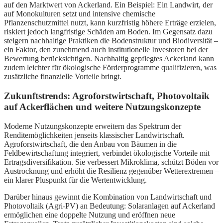
auf den Marktwert von Ackerland. Ein Beispiel: Ein Landwirt, der
auf Monokulturen setzt und intensive chemische
Pflanzenschutzmittel nutzt, kann kurzfristig höhere Erträge erzielen,
riskiert jedoch langfristige Schäden am Boden. Im Gegensatz dazu
steigern nachhaltige Praktiken die Bodenstruktur und Biodiversität –
ein Faktor, den zunehmend auch institutionelle Investoren bei der
Bewertung berücksichtigen. Nachhaltig gepflegtes Ackerland kann
zudem leichter für ökologische Förderprogramme qualifizieren, was
zusätzliche finanzielle Vorteile bringt.
Zukunftstrends: Agroforstwirtschaft, Photovoltaik
auf Ackerflächen und weitere Nutzungskonzepte
Moderne Nutzungskonzepte erweitern das Spektrum der
Renditemöglichkeiten jenseits klassischer Landwirtschaft.
Agroforstwirtschaft, die den Anbau von Bäumen in die
Feldbewirtschaftung integriert, verbindet ökologische Vorteile mit
Ertragsdiversifikation. Sie verbessert Mikroklima, schützt Böden vor
Austrocknung und erhöht die Resilienz gegenüber Wetterextremen –
ein klarer Pluspunkt für die Wertentwicklung.
Darüber hinaus gewinnt die Kombination von Landwirtschaft und
Photovoltaik (Agri-PV) an Bedeutung: Solaranlagen auf Ackerland
ermöglichen eine doppelte Nutzung und eröffnen neue