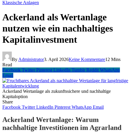
Klassische Anlagen
Ackerland als Wertanlage
nutzen wie ein nachhaltiges
Kapitalinvestment
By
Administrator
3. April 2026
Keine Kommentare
12 Mins
Read
Facebook
Twitter
Pinterest
LinkedIn
Tumblr
Reddit
WhatsApp
Email
Ackerland Wertanlage als zukunftssichere und nachhaltige
Kapitaloption
Share
Facebook
Twitter
LinkedIn
Pinterest
WhatsApp
Email
Ackerland Wertanlage: Warum
nachhaltige Investitionen im Agrarland