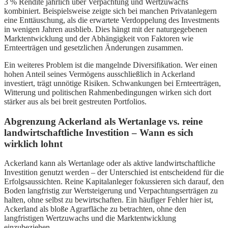
3 % Rendite jährlich über Verpachtung und Wertzuwachs
kombiniert. Beispielsweise zeigte sich bei manchen Privatanlegern
eine Enttäuschung, als die erwartete Verdoppelung des Investments
in wenigen Jahren ausblieb. Dies hängt mit der naturgegebenen
Marktentwicklung und der Abhängigkeit von Faktoren wie
Ernteerträgen und gesetzlichen Änderungen zusammen.
Ein weiteres Problem ist die mangelnde Diversifikation. Wer einen
hohen Anteil seines Vermögens ausschließlich in Ackerland
investiert, trägt unnötige Risiken. Schwankungen bei Ernteerträgen,
Witterung und politischen Rahmenbedingungen wirken sich dort
stärker aus als bei breit gestreuten Portfolios.
Abgrenzung Ackerland als Wertanlage vs. reine
landwirtschaftliche Investition – Wann es sich
wirklich lohnt
Ackerland kann als Wertanlage oder als aktive landwirtschaftliche
Investition genutzt werden – der Unterschied ist entscheidend für die
Erfolgsaussichten. Reine Kapitalanleger fokussieren sich darauf, den
Boden langfristig zur Wertsteigerung und Verpachtungserträgen zu
halten, ohne selbst zu bewirtschaften. Ein häufiger Fehler hier ist,
Ackerland als bloße Agrarfläche zu betrachten, ohne den
langfristigen Wertzuwachs und die Marktentwicklung
einzubeziehen.