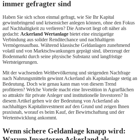
immer gefragter sind
Haben Sie sich schon einmal gefragt, wie Sie Ihr Kapital
gewinnbringend und krisensicher anlegen können, ohne den Fokus
auf Nachhaltigkeit zu verlieren? Die Antwort liegt oft näher als
gedacht:
Ackerland Wertanlage
bietet eine einzigartige
Verbindung aus solider Renditechance und nachhaltigem
Vermögensaufbau. Während klassische Geldanlagen zunehmend
volatil und von Marktschwankungen geprägt sind, überzeugt der
Bodenmarkt durch seine physische Substanz und langfristige
Wertsteigerungen.
Mit der wachsenden Weltbevölkerung und steigenden Nachfrage
nach Nahrungsmitteln gewinnt Ackerland als Kapitalanlage stetig an
Bedeutung. Doch wie genau kann man von diesem Trend
profitieren? Welche Vorteile macht eine Investition in Agrarflächen
so attraktiv für private Anleger und institutionelle Investoren? In
diesem Artikel gehen wir der Bedeutung von Ackerland als
nachhaltiges Kapitalinvestment auf den Grund und zeigen Ihnen
praxisnah, worauf es beim Kauf, der Bewirtschaftung und der
Wertentwicklung ankommt.
Wenn sichere Geldanlage knapp wird:
Warum Investoren Ackerland als