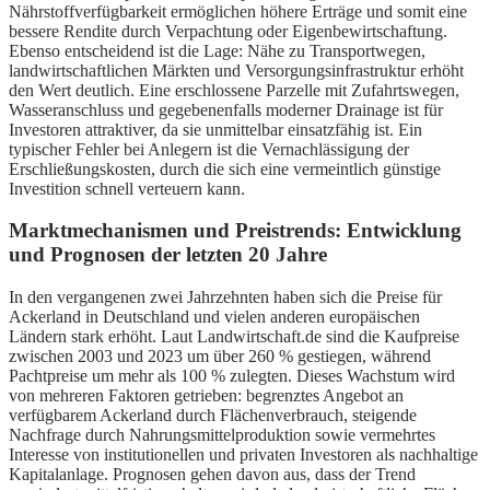
Nährstoffverfügbarkeit ermöglichen höhere Erträge und somit eine
bessere Rendite durch Verpachtung oder Eigenbewirtschaftung.
Ebenso entscheidend ist die Lage: Nähe zu Transportwegen,
landwirtschaftlichen Märkten und Versorgungsinfrastruktur erhöht
den Wert deutlich. Eine erschlossene Parzelle mit Zufahrtswegen,
Wasseranschluss und gegebenenfalls moderner Drainage ist für
Investoren attraktiver, da sie unmittelbar einsatzfähig ist. Ein
typischer Fehler bei Anlegern ist die Vernachlässigung der
Erschließungskosten, durch die sich eine vermeintlich günstige
Investition schnell verteuern kann.
Marktmechanismen und Preistrends: Entwicklung
und Prognosen der letzten 20 Jahre
In den vergangenen zwei Jahrzehnten haben sich die Preise für
Ackerland in Deutschland und vielen anderen europäischen
Ländern stark erhöht. Laut Landwirtschaft.de sind die Kaufpreise
zwischen 2003 und 2023 um über 260 % gestiegen, während
Pachtpreise um mehr als 100 % zulegten. Dieses Wachstum wird
von mehreren Faktoren getrieben: begrenztes Angebot an
verfügbarem Ackerland durch Flächenverbrauch, steigende
Nachfrage durch Nahrungsmittelproduktion sowie vermehrtes
Interesse von institutionellen und privaten Investoren als nachhaltige
Kapitalanlage. Prognosen gehen davon aus, dass der Trend